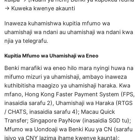
→ Kuweka kwenye akaunti
Inaweza kuhamishwa kupitia mfumo wa
uhamishaji wa ndani au uhamishaji wa ndani kwa
njia ya telegrafu.
Kupitia Mfumo wa Uhamishaji wa Eneo
Benki marafiki wa eneo hilo mara nyingi huwa na
mifumo mizuri ya uhamishaji, ambayo inaweza
kuthibitisha maagizo ya uhamishaji haraka. Kwa
mfano, Hong Kong Faster Payment System (FPS,
inasaidia sarafu 2), Uhamishaji wa Haraka (RTGS
/ CHATS, inasaidia sarafu 4); Macau Quick
Transfer; Singapore PayNow (inasaidia SGD tu);
Mfumo wa Uondoaji wa Benki Kuu ya CN (sarafu
isiyo ya CNY lazima ihame kwenye kaunta);