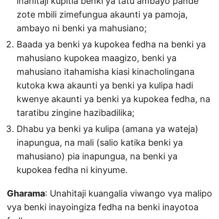
inahitaji kupitia benki ya tatu ambayo pande
zote mbili zimefungua akaunti ya pamoja,
ambayo ni benki ya mahusiano;
Baada ya benki ya kupokea fedha na benki ya
mahusiano kupokea maagizo, benki ya
mahusiano itahamisha kiasi kinacholingana
kutoka kwa akaunti ya benki ya kulipa hadi
kwenye akaunti ya benki ya kupokea fedha, na
taratibu zingine hazibadilika;
Dhabu ya benki ya kulipa (amana ya wateja)
inapungua, na mali (salio katika benki ya
mahusiano) pia inapungua, na benki ya
kupokea fedha ni kinyume.
Gharama
: Unahitaji kuangalia viwango vya malipo
vya benki inayoingiza fedha na benki inayotoa