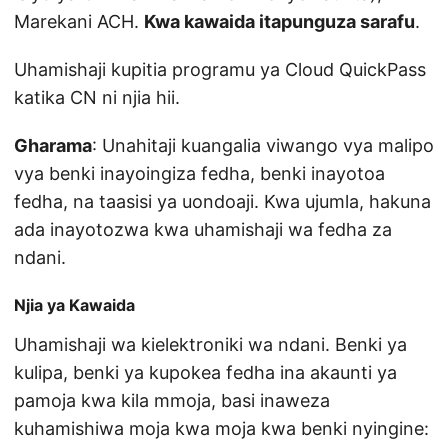
Marekani ACH.
Kwa kawaida itapunguza sarafu
.
Uhamishaji kupitia programu ya Cloud QuickPass
katika CN ni njia hii.
Gharama
: Unahitaji kuangalia viwango vya malipo
vya benki inayoingiza fedha, benki inayotoa
fedha, na taasisi ya uondoaji. Kwa ujumla, hakuna
ada inayotozwa kwa uhamishaji wa fedha za
ndani.
Njia ya Kawaida
Uhamishaji wa kielektroniki wa ndani. Benki ya
kulipa, benki ya kupokea fedha ina akaunti ya
pamoja kwa kila mmoja, basi inaweza
kuhamishiwa moja kwa moja kwa benki nyingine: