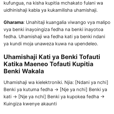
kufungua, na kisha kupitia mchakato fulani wa
uidhinishaji kabla ya kukamilisha uhamishaji.
Gharama
: Unahitaji kuangalia viwango vya malipo
vya benki inayoingiza fedha na benki inayotoa
fedha. Uhamishaji wa fedha kati ya benki ndani
ya kundi moja unaweza kuwa na upendeleo.
Uhamishaji Kati ya Benki Tofauti
Katika Maeneo Tofauti Kupitia
Benki Wakala
Uhamishaji wa kielektroniki. Njia: [Ndani ya nchi]
Benki ya kutuma fedha → [Nje ya nchi] Benki ya
kati → [Nje ya nchi] Benki ya kupokea fedha →
Kuingiza kwenye akaunti