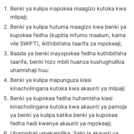
Benki ya kulipa inapokea maagizo kutoka kwa
mlipaji;
Benki ya kulipa hutuma maagizo kwa benki ya
kupokea fedha (kupitia mfumo maalum, kama
vile SWIFT), ikithibitisha taarifa za mpokeaji;
Baada ya benki inayopokea fedha kuthibitisha
taarifa, benki hizo mbili huanza kushughulikia
uhamishaji huu:
Benki ya kulipa inapunguza kiasi
kinacholingana kutoka kwa akaunti ya mlipaji;
Benki ya kupokea fedha huhamisha kiasi
kinacholingana kutoka kwa akaunti ya pamoja
ya benki ya kulipa katika benki ya kupokea
fedha hadi kwenye akaunti ya mpokeaji;
Uhamishaji umekamilika. Salio la akaunti ya