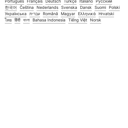
Português
Français
Deutsch
Türkçe
Italiano
Русский
한국어
Čeština
Nederlands
Svenska
Dansk
Suomi
Polski
Українська
עברית
Română
Magyar
Ελληνικά
Hrvatski
ไทย
हिंदी
বাংলা
Bahasa Indonesia
Tiếng Việt
Norsk