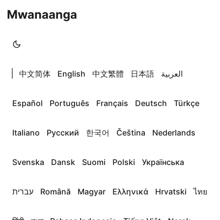
Mwanaanga
|
中文简体
English
中文繁體
日本語
العربية
Español
Português
Français
Deutsch
Türkçe
Italiano
Русский
한국어
Čeština
Nederlands
Svenska
Dansk
Suomi
Polski
Українська
עברית
Română
Magyar
Ελληνικά
Hrvatski
ไทย