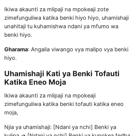
Ikiwa akaunti za mlipaji na mpokeaji zote
zimefunguliwa katika benki hiyo hiyo, uhamishaji
unahitaji tu kuhamishwa ndani ya mfumo wa
benki hiyo.
Gharama
: Angalia viwango vya malipo vya benki
hiyo.
Uhamishaji Kati ya Benki Tofauti
Katika Eneo Moja
Ikiwa akaunti za mlipaji na mpokeaji
zimefunguliwa katika benki tofauti katika eneo
moja,
Njia ya uhamishaji: [Ndani ya nchi] Benki ya
kulipa → [Ndani ya nchi] Benki ya kupokea fedha