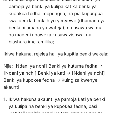
pamoja ya benki ya kulipa katika benki ya
kupokea fedha imepungua, na pia kupungua
kwa deni la benki hiyo yenyewe (dhamana ya
benki ni amana ya wateja), na usawa wa mali
na madeni unaweza kusawazishwa, na
biashara imekamilika;
Ikiwa hakuna, rejelea hali ya kupitia benki wakala:
Njia: [Ndani ya nchi] Benki ya kutuma fedha →
[Ndani ya nchi] Benki ya kati → [Ndani ya nchi]
Benki ya kupokea fedha → Kuingiza kwenye
akaunti
Ikiwa hakuna akaunti ya pamoja kati ya benki
ya kulipa na benki ya kupokea fedha, basi