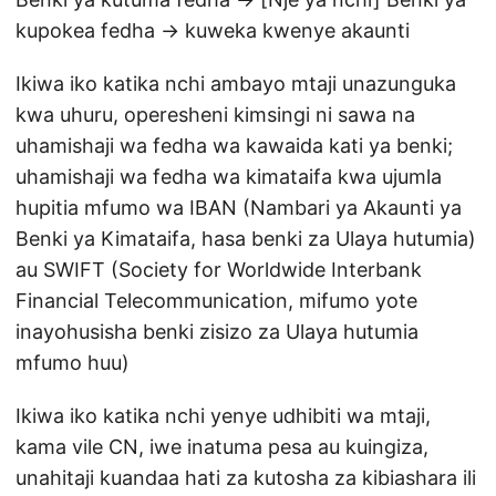
kupokea fedha → kuweka kwenye akaunti
Ikiwa iko katika nchi ambayo mtaji unazunguka
kwa uhuru, operesheni kimsingi ni sawa na
uhamishaji wa fedha wa kawaida kati ya benki;
uhamishaji wa fedha wa kimataifa kwa ujumla
hupitia mfumo wa IBAN (Nambari ya Akaunti ya
Benki ya Kimataifa, hasa benki za Ulaya hutumia)
au SWIFT (Society for Worldwide Interbank
Financial Telecommunication, mifumo yote
inayohusisha benki zisizo za Ulaya hutumia
mfumo huu)
Ikiwa iko katika nchi yenye udhibiti wa mtaji,
kama vile CN, iwe inatuma pesa au kuingiza,
unahitaji kuandaa hati za kutosha za kibiashara ili