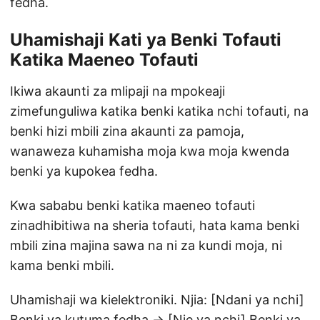
fedha.
Uhamishaji Kati ya Benki Tofauti
Katika Maeneo Tofauti
Ikiwa akaunti za mlipaji na mpokeaji
zimefunguliwa katika benki katika nchi tofauti, na
benki hizi mbili zina akaunti za pamoja,
wanaweza kuhamisha moja kwa moja kwenda
benki ya kupokea fedha.
Kwa sababu benki katika maeneo tofauti
zinadhibitiwa na sheria tofauti, hata kama benki
mbili zina majina sawa na ni za kundi moja, ni
kama benki mbili.
Uhamishaji wa kielektroniki. Njia: [Ndani ya nchi]
Benki ya kutuma fedha → [Nje ya nchi] Benki ya