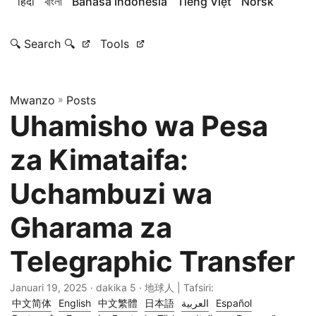
हिंदी
বাংলা
Bahasa Indonesia
Tiếng Việt
Norsk
🔍 Search 🔍
Tools
Mwanzo
»
Posts
Uhamisho wa Pesa
za Kimataifa:
Uchambuzi wa
Gharama za
Telegraphic Transfer
Januari 19, 2025
· dakika 5 · 地球人 | Tafsiri:
中文简体
English
中文繁體
日本語
العربية
Español