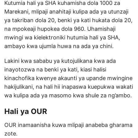
Kutumia hali ya SHA kuhamisha dola 1000 za
Marekani, mlipaji anahitaji kulipa ada ya utunzaji
ya takriban dola 20, benki ya kati hukata dola 20,
na mpokeaji hupokea dola 960. Uhamishaji
mwingi wa kielektroniki hutumia hali ya SHA,
ambayo kwa ujumla huwa na ada ya chini.
Lakini kwa sababu ya kutojulikana kwa ada
inayotozwa na benki ya kati, kiasi halisi
kinachofika kwenye akaunti ya upande mwingine
hakijulikani, na hali hii inapaswa kuepukwa wakati
wa kulipa ada ya masomo kwa shule za ng’ambo.
Hali ya OUR
OUR inamaanisha kuwa mlipaji anabeba gharama
zote.