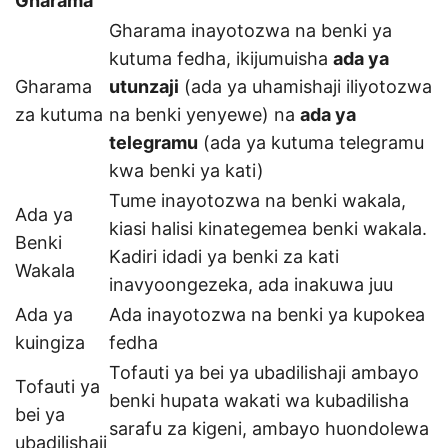
Gharama
Gharama inayotozwa na benki ya
kutuma fedha, ikijumuisha
ada ya
Gharama
utunzaji
(ada ya uhamishaji iliyotozwa
za kutuma
na benki yenyewe) na
ada ya
telegramu
(ada ya kutuma telegramu
kwa benki ya kati)
Tume inayotozwa na benki wakala,
Ada ya
kiasi halisi kinategemea benki wakala.
Benki
Kadiri idadi ya benki za kati
Wakala
inavyoongezeka, ada inakuwa juu
Ada ya
Ada inayotozwa na benki ya kupokea
kuingiza
fedha
Tofauti ya bei ya ubadilishaji ambayo
Tofauti ya
benki hupata wakati wa kubadilisha
bei ya
sarafu za kigeni, ambayo huondolewa
ubadilishaji