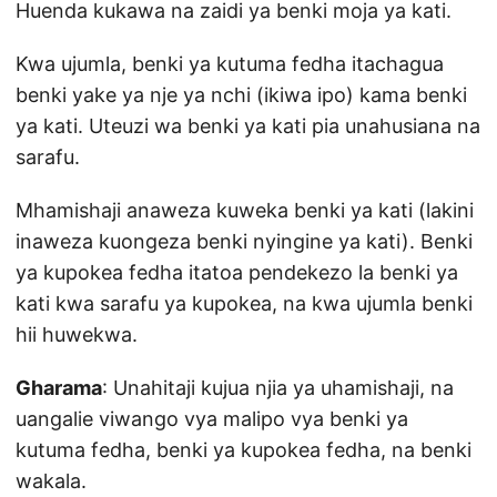
Huenda kukawa na zaidi ya benki moja ya kati.
Kwa ujumla, benki ya kutuma fedha itachagua
benki yake ya nje ya nchi (ikiwa ipo) kama benki
ya kati. Uteuzi wa benki ya kati pia unahusiana na
sarafu.
Mhamishaji anaweza kuweka benki ya kati (lakini
inaweza kuongeza benki nyingine ya kati). Benki
ya kupokea fedha itatoa pendekezo la benki ya
kati kwa sarafu ya kupokea, na kwa ujumla benki
hii huwekwa.
Gharama
: Unahitaji kujua njia ya uhamishaji, na
uangalie viwango vya malipo vya benki ya
kutuma fedha, benki ya kupokea fedha, na benki
wakala.