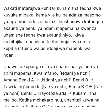
Wakati inatarajiwa kuhitaji kuhamisha fedha kwa
kuvuka mipaka, kama vile kulipa ada za masomo
ya ng’ambo, ada za malazi, inashauriwa kufungua
akaunti ya benki ya ndani mapema na kwanza
uhamishe fedha kwa akaunti hiyo. Ikiwa
inahitajika, uhamisha fedha moja kwa moja
kupitia mfumo wa uondoaji wa mabenki wa
ndani.
Unaweza kupanga njia ya uhamishaji ya ada ya
chini mapema. Kwa mfano, [Ndani ya nchi]
Amana Benki A → [Ndani ya nchi] Benki B →
Tawi la ng’ambo la [Nje ya nchi] Benki B C→ [Nje
ya nchi] Benki D inayotoza ada → Kukamilisha
malipo. Katika mchakato huu, unahitaji kuwa na
akaunti za A, B, na C. Na kwa ujumla unahitaji