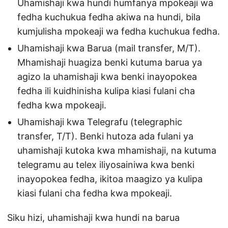
Uhamishaji kwa hundi humfanya mpokeaji wa
fedha kuchukua fedha akiwa na hundi, bila
kumjulisha mpokeaji wa fedha kuchukua fedha.
Uhamishaji kwa Barua (mail transfer, M/T).
Mhamishaji huagiza benki kutuma barua ya
agizo la uhamishaji kwa benki inayopokea
fedha ili kuidhinisha kulipa kiasi fulani cha
fedha kwa mpokeaji.
Uhamishaji kwa Telegrafu (telegraphic
transfer, T/T). Benki hutoza ada fulani ya
uhamishaji kutoka kwa mhamishaji, na kutuma
telegramu au telex iliyosainiwa kwa benki
inayopokea fedha, ikitoa maagizo ya kulipa
kiasi fulani cha fedha kwa mpokeaji.
Siku hizi, uhamishaji kwa hundi na barua