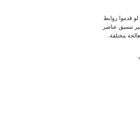
لوكيل يقدمون فقط روابط اشتراك Clash، وحتى لو قدموا روابط
Sing، فقد لا تكون متوافقة مع عناصر التكوين (لأن Sing-Box يغير تنسيق عناصر
الجة مختلفة.
.