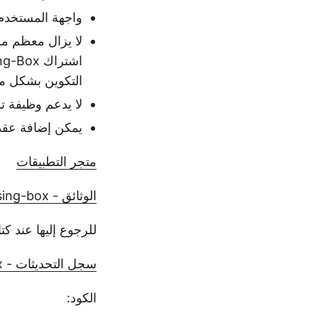
واجهة المستخدم وس
التكوين بشكل مت
لا يدعم وظيفة تواز
يمكن إضافة عقد
متجر التطبيقات
الوثائق - sing-box
للرجوع إليها عند كت
سجل التحديثات - sing-box
الكود: