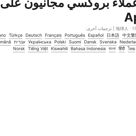
iano
Türkçe
Deutsch
Français
Português
Español
日本語
中文繁
Nederla
Svenska
Dansk
Suomi
Polski
Українська
עברית
omână
Norsk
Tiếng Việt
Kiswahili
Bahasa Indonesia
বাংলা
हिंदी
ไทย