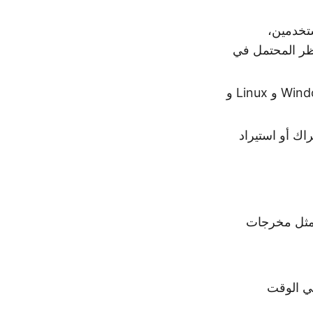
ع مستخدمين،
حظر المحتمل في
يمكن لكتابة ملف تكوين واحد استخدامه على أنظمة Windows و Linux و
ك أو استيراد
 مثل مخرجات
في الوقت