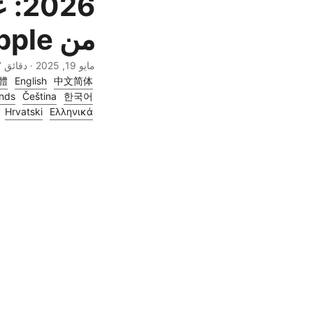
من Apple
مايو 19, 2025
· دقائق 17 · 地球人 | ترجمات أخرى:
體
English
中文简体
nds
Čeština
한국어
Hrvatski
Ελληνικά