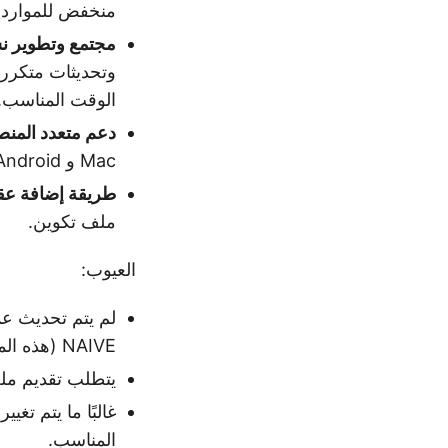
منخفض للموارد 
مجتمع وتطوير ن
وتحديثات متكررة
الوقت المناسب.
دعم متعدد المنص
Mac و Android و iOS.
طريقة إضافة عقد
ملف تكوين.
العيوب:
لم يتم تحديث عم
NAIVE (هذه الميزة مدعومة فقط بواسطة نواة sing-box).
يتطلب تقديم ملف
غالبًا ما يتم تغ
المناسب.