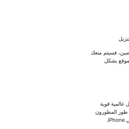
لصين، فسيتم منعك
لموقع بشكل
ل عالمية قوية
د طور المطورون