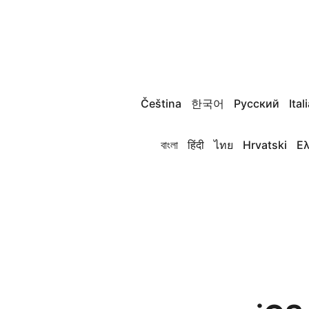
Čeština
한국어
Русский
Ital
বাংলা
हिंदी
ไทย
Hrvatski
Ε