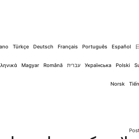
iano
Türkçe
Deutsch
Français
Português
Español
S
Polski
Українська
עברית
Română
Magyar
λληνικά
Norsk
Tiến
Pos