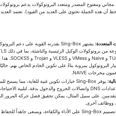
مجاني ومفتوح المصدر ومتعدد البروتوكولات يدعم بروتوكولات 
ظام iOS. (لاحظ أن هذه الجملة تحتوي على العديد من القيود). تعتمد العديد
 المتعددة:
يشتهر Sing-Box بقدرته القوية على دعم ال
Hysteria2 و TUIC و aive
ر البروتوكول بمرونة بناءً على تكوين الخادم الخاص بهم. حاليًا،
ون مخرجات NAIVE.
لية:
يوفر Sing-Box خيارات تكوين غنية للغاية، مما يس
قواعد التوجيه وإعدادات DNS واتصالات الخروج والدخول بدقة، لتلبية ال
قدمين. على سبيل المثال، يمكن تحقيق فصل حركة المرور المح
، ووظائف أخرى.
يركز تصميم Sing-Box على الأداء والكفاءة، ويسعى جاهداً ل