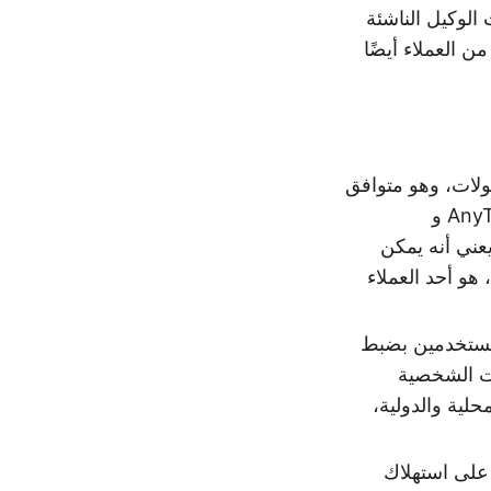
الوكيل الناشئة
 من العملاء أيضًا
بروتوكولات، وهو متوافق
مع مجموعة متنوعة من بروتوكولات الوكيل الرئيسية والناشئة، بما في ذلك AnyTLS و
N و VMess و VLESS و Trojan و SOCKS5. هذا يعني أنه يمكن
 هو أحد العملاء
مح للمستخدمين بضبط
احتياجات الشخصية
لية والدولية،
لحفاظ على استهلاك