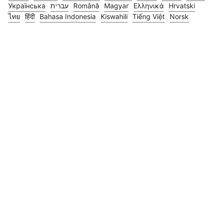
Українська
עברית
Română
Magyar
Ελληνικά
Hrvatski
ไทย
हिंदी
Bahasa Indonesia
Kiswahili
Tiếng Việt
Norsk