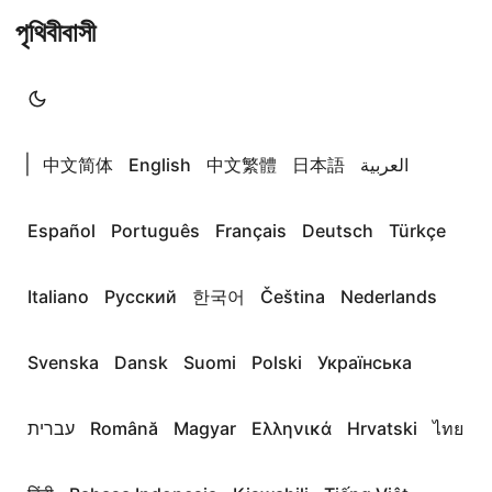
পৃথিবীবাসী
|
中文简体
English
中文繁體
日本語
العربية
Español
Português
Français
Deutsch
Türkçe
Italiano
Русский
한국어
Čeština
Nederlands
Svenska
Dansk
Suomi
Polski
Українська
עברית
Română
Magyar
Ελληνικά
Hrvatski
ไทย