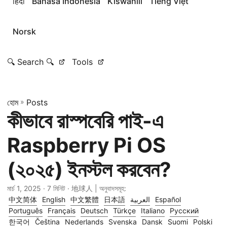
हिंदी
Bahasa Indonesia
Kiswahili
Tiếng Việt
Norsk
🔍 Search 🔍
Tools
হোম
»
Posts
কীভাবে রাস্পবেরি পাই-এ
Raspberry Pi OS
(২০২৫) ইনস্টল করবেন?
মার্চ 1, 2025
· 7 মিনিট · 地球人 | অনুবাদসমূহ:
中文简体
English
中文繁體
日本語
العربية
Español
Português
Français
Deutsch
Türkçe
Italiano
Русский
한국어
Čeština
Nederlands
Svenska
Dansk
Suomi
Polski