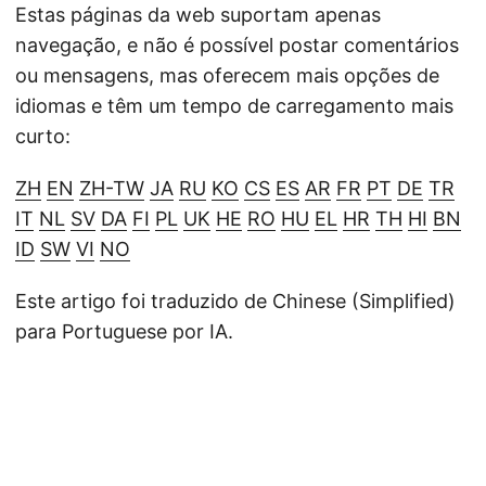
Estas páginas da web suportam apenas
navegação, e não é possível postar comentários
ou mensagens, mas oferecem mais opções de
idiomas e têm um tempo de carregamento mais
curto:
ZH
EN
ZH-TW
JA
RU
KO
CS
ES
AR
FR
PT
DE
TR
IT
NL
SV
DA
FI
PL
UK
HE
RO
HU
EL
HR
TH
HI
BN
ID
SW
VI
NO
Este artigo foi traduzido de Chinese (Simplified)
para Portuguese por IA.