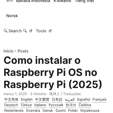
বাংলা
Bahasa Indonesia
Kiswahili
Tiếng Việt
Norsk
🔍 Search 🔍
Tools
Início
»
Posts
Como instalar o
Raspberry Pi OS no
Raspberry Pi (2025)
março 1, 2025
· 3 minutos · 地球人 | Traduções:
中文简体
English
中文繁體
日本語
العربية
Español
Français
Deutsch
Türkçe
Italiano
Русский
한국어
Čeština
Nederlands
Svenska
Dansk
Suomi
Polski
Українська