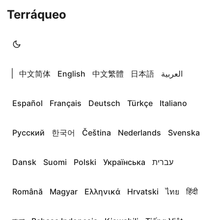
Terráqueo
|
中文简体
English
中文繁體
日本語
العربية
Español
Français
Deutsch
Türkçe
Italiano
Русский
한국어
Čeština
Nederlands
Svenska
Dansk
Suomi
Polski
Українська
עברית
Română
Magyar
Ελληνικά
Hrvatski
ไทย
हिंदी