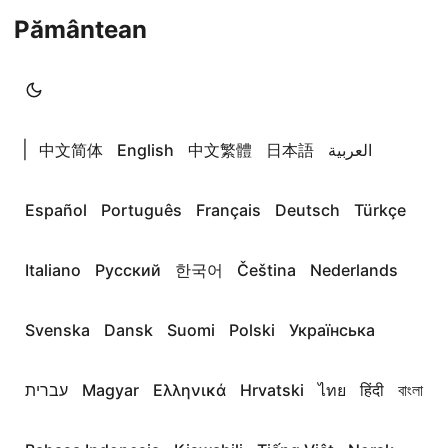
Pământean
|
中文简体
English
中文繁體
日本語
العربية
Español
Português
Français
Deutsch
Türkçe
Italiano
Русский
한국어
Čeština
Nederlands
Svenska
Dansk
Suomi
Polski
Українська
עברית
Magyar
Ελληνικά
Hrvatski
ไทย
हिंदी
বাংলা