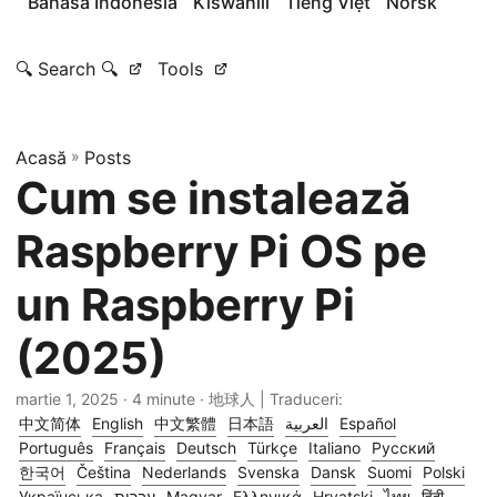
Bahasa Indonesia
Kiswahili
Tiếng Việt
Norsk
🔍 Search 🔍
Tools
Acasă
»
Posts
Cum se instalează
Raspberry Pi OS pe
un Raspberry Pi
(2025)
martie 1, 2025
· 4 minute · 地球人 | Traduceri:
中文简体
English
中文繁體
日本語
العربية
Español
Português
Français
Deutsch
Türkçe
Italiano
Русский
한국어
Čeština
Nederlands
Svenska
Dansk
Suomi
Polski
Українська
עברית
Magyar
Ελληνικά
Hrvatski
ไทย
हिंदी