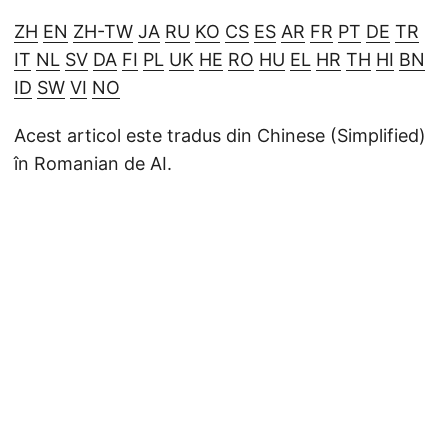
ZH
EN
ZH-TW
JA
RU
KO
CS
ES
AR
FR
PT
DE
TR
IT
NL
SV
DA
FI
PL
UK
HE
RO
HU
EL
HR
TH
HI
BN
ID
SW
VI
NO
Acest articol este tradus din Chinese (Simplified)
în Romanian de AI.