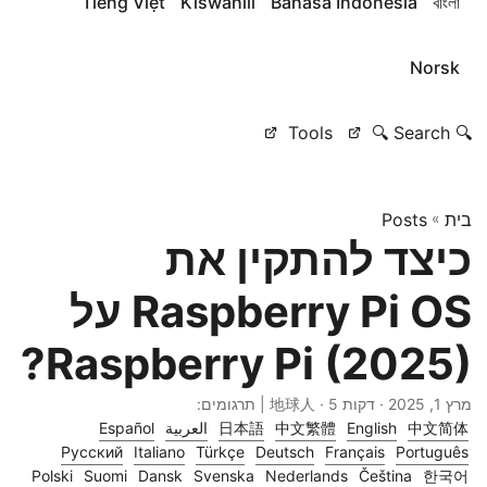
Tiếng Việt
Kiswahili
Bahasa Indonesia
বাংলা
Norsk
Tools
🔍 Search 🔍
בית
»
Posts
כיצד להתקין את
Raspberry Pi OS על
Raspberry Pi (2025)?
מרץ 1, 2025
· דקות 5 · 地球人 | תרגומים:
中文简体
English
中文繁體
日本語
العربية
Español
Русский
Italiano
Türkçe
Deutsch
Français
Português
Polski
Suomi
Dansk
Svenska
Nederlands
Čeština
한국어