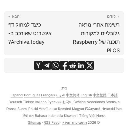
« קודם
הבא »
רשימת אתרי מראה
כיצד למחוק דף
גלובליים למקורות
אינטרנט שאורכב ב-
תוכנה של Raspberry
Archive.today?
Pi OS
בית:
日本語
中文繁體
English
中文简体
العربية
Français
Português
Español
Deutsch
Türkçe
Italiano
Русский
한국어
Čeština
Nederlands
Svenska
Dansk
Suomi
Polski
Українська
Română
Magyar
Ελληνικά
Hrvatski
ไทย
हिंदी
বাংলা
Bahasa Indonesia
Kiswahili
Tiếng Việt
Norsk
© 2026
תושבי כדור הארץ
·
RSS Feed
·
Sitemap