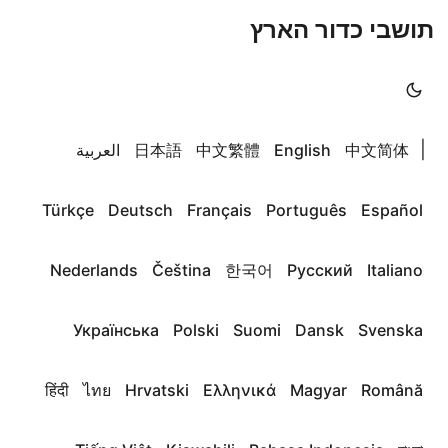
תושבי כדור הארץ
|
中文简体
English
中文繁體
日本語
العربية
Türkçe
Deutsch
Français
Português
Español
Nederlands
Čeština
한국어
Русский
Italiano
Українська
Polski
Suomi
Dansk
Svenska
हिंदी
ไทย
Hrvatski
Ελληνικά
Magyar
Română