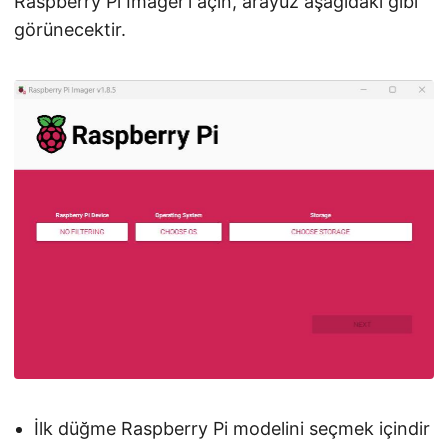
Raspberry Pi Imager’ı açın, arayüz aşağıdaki gibi
görünecektir.
İlk düğme Raspberry Pi modelini seçmek içindir