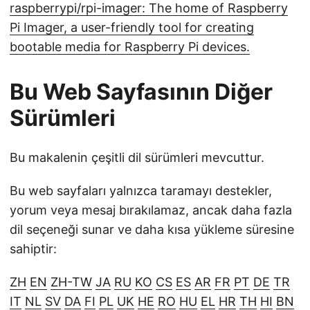
raspberrypi/rpi-imager: The home of Raspberry
Pi Imager, a user-friendly tool for creating
bootable media for Raspberry Pi devices.
Bu Web Sayfasının Diğer
Sürümleri
Bu makalenin çeşitli dil sürümleri mevcuttur.
Bu web sayfaları yalnızca taramayı destekler,
yorum veya mesaj bırakılamaz, ancak daha fazla
dil seçeneği sunar ve daha kısa yükleme süresine
sahiptir:
ZH
EN
ZH-TW
JA
RU
KO
CS
ES
AR
FR
PT
DE
TR
IT
NL
SV
DA
FI
PL
UK
HE
RO
HU
EL
HR
TH
HI
BN