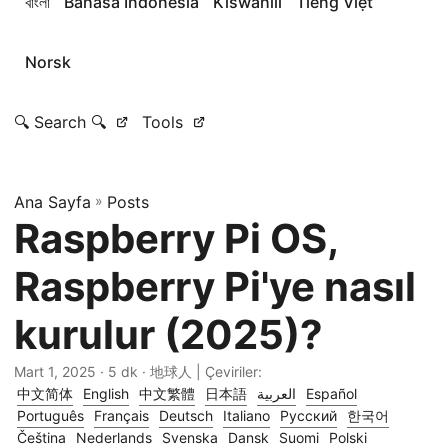
বাংলা
Bahasa Indonesia
Kiswahili
Tiếng Việt
Norsk
🔍 Search 🔍
Tools
Ana Sayfa
»
Posts
Raspberry Pi OS,
Raspberry Pi'ye nasıl
kurulur (2025)?
Mart 1, 2025
· 5 dk · 地球人 | Çeviriler:
中文简体
English
中文繁體
日本語
العربية
Español
Português
Français
Deutsch
Italiano
Русский
한국어
Čeština
Nederlands
Svenska
Dansk
Suomi
Polski