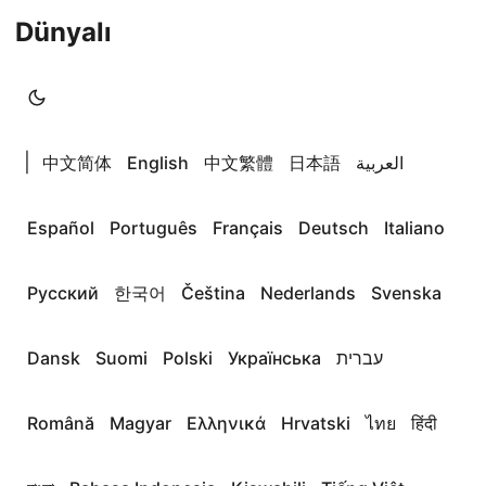
Dünyalı
|
中文简体
English
中文繁體
日本語
العربية
Español
Português
Français
Deutsch
Italiano
Русский
한국어
Čeština
Nederlands
Svenska
Dansk
Suomi
Polski
Українська
עברית
Română
Magyar
Ελληνικά
Hrvatski
ไทย
हिंदी