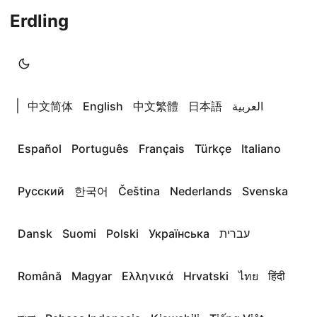
Erdling
|
中文简体
English
中文繁體
日本語
العربية
Español
Português
Français
Türkçe
Italiano
Русский
한국어
Čeština
Nederlands
Svenska
Dansk
Suomi
Polski
Українська
עברית
Română
Magyar
Ελληνικά
Hrvatski
ไทย
हिंदी