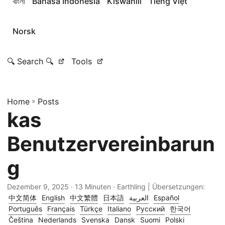
বাংলা
Bahasa Indonesia
Kiswahili
Tiếng Việt
Norsk
🔍 Search 🔍
Tools
Home
»
Posts
kas
Benutzervereinbarun
g
Dezember 9, 2025
· 13 Minuten · Earthling | Übersetzungen:
中文简体
English
中文繁體
日本語
العربية
Español
Português
Français
Türkçe
Italiano
Русский
한국어
Čeština
Nederlands
Svenska
Dansk
Suomi
Polski