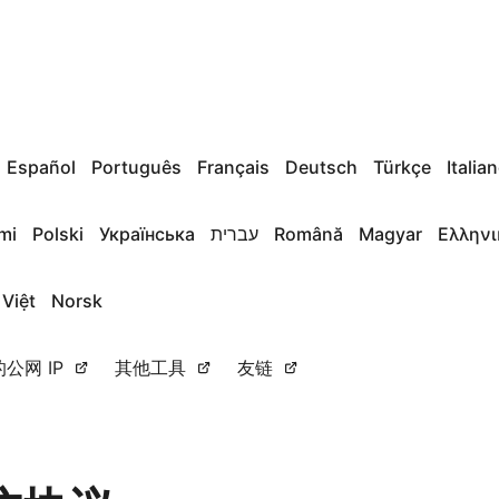
Español
Português
Français
Deutsch
Türkçe
Italia
mi
Polski
Українська
עברית
Română
Magyar
Ελληνι
 Việt
Norsk
公网 IP
其他工具
友链