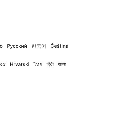
no
Русский
한국어
Čeština
κά
Hrvatski
ไทย
हिंदी
বাংলা