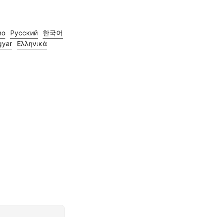
no
Русский
한국어
yar
Ελληνικά