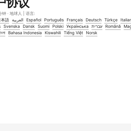
用户协议
 分钟 · 地球人 | 语言:
日本語
العربية
Español
Português
Français
Deutsch
Türkçe
Italia
s
Svenska
Dansk
Suomi
Polski
Українська
עברית
Română
Mag
াংলা
Bahasa Indonesia
Kiswahili
Tiếng Việt
Norsk