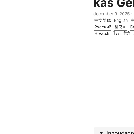
kas Ge
december 9, 2025
· 
中文简体
English
Русский
한국어
Če
Hrvatski
ไทย
हिंदी
ব
Inhoudso