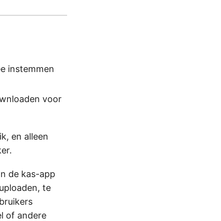
ee instemmen
ownloaden voor
k, en alleen
er.
van de kas-app
uploaden, te
bruikers
l of andere