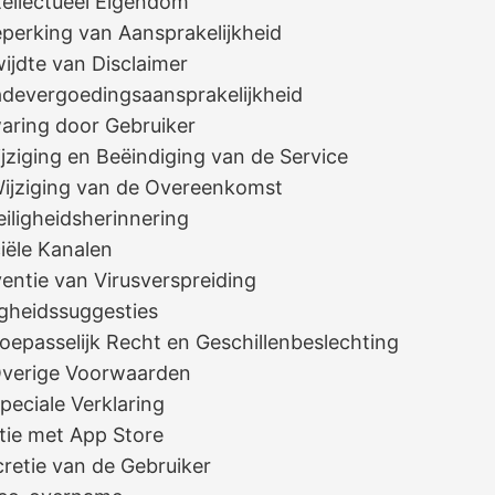
ntellectueel Eigendom
eperking van Aansprakelijkheid
wijdte van Disclaimer
adevergoedingsaansprakelijkheid
waring door Gebruiker
ijziging en Beëindiging van de Service
 Wijziging van de Overeenkomst
Veiligheidsherinnering
ciële Kanalen
ventie van Virusverspreiding
ligheidssuggesties
Toepasselijk Recht en Geschillenbeslechting
 Overige Voorwaarden
Speciale Verklaring
atie met App Store
cretie van de Gebruiker