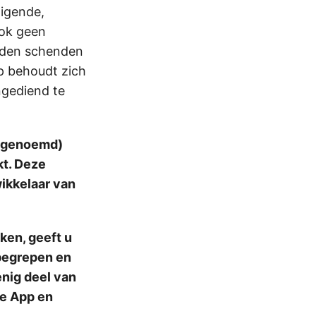
igende,
ook geen
erden schenden
p behoudt zich
ngediend te
” genoemd)
kt. Deze
ikkelaar van
ken, geeft u
begrepen en
enig deel van
ze App en