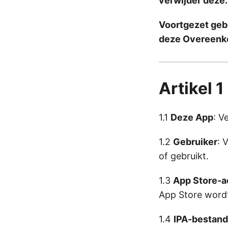
verwijder deze.
Voortgezet geb
deze Overeenk
Artikel 1
1.1
Deze App
: V
1.2
Gebruiker
: 
of gebruikt.
1.3
App Store-
App Store wordt
1.4
IPA-bestand