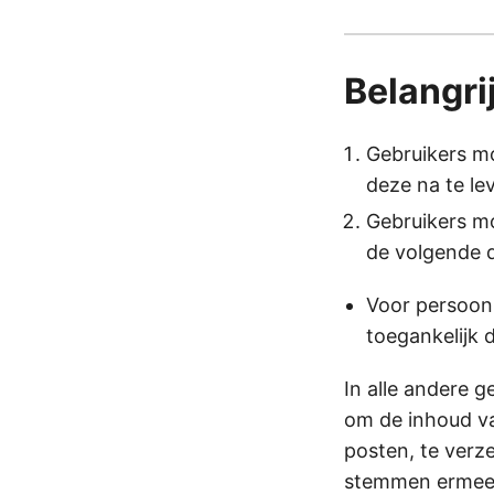
Belangri
Gebruikers m
deze na te le
Gebruikers m
de volgende 
Voor persoonl
toegankelijk 
In alle andere g
om de inhoud va
posten, te verz
stemmen ermee i