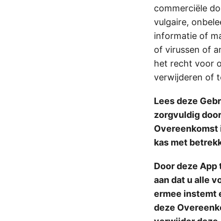
commerciële do
vulgaire, onbel
informatie of m
of virussen of 
het recht voor o
verwijderen of 
Lees deze Geb
zorgvuldig door
Overeenkomst i
kas met betrekk
Door deze App t
aan dat u alle
ermee instemt e
deze Overeenko