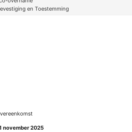
sico-overname
 Bevestiging en Toestemming
overeenkomst
 1 november 2025