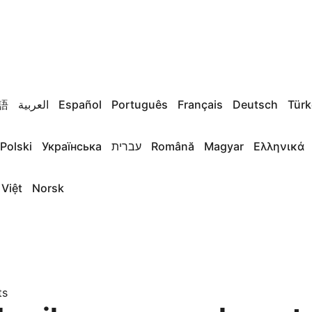
語
العربية
Español
Português
Français
Deutsch
Türk
Polski
Українська
עברית
Română
Magyar
Ελληνικά
 Việt
Norsk
ts