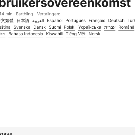
bruikersovereenkomst
14 min · Earthling | Vertalingen:
中文繁體
日本語
العربية
Español
Português
Français
Deutsch
Tür
ština
Svenska
Dansk
Suomi
Polski
Українська
עברית
Română
াংলা
Bahasa Indonesia
Kiswahili
Tiếng Việt
Norsk
pgave