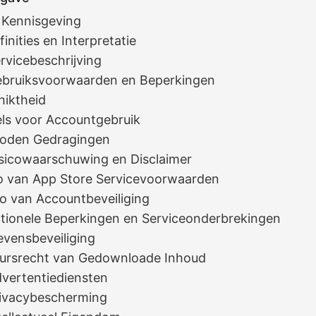
e Kennisgeving
finities en Interpretatie
ervicebeschrijving
Gebruiksvoorwaarden en Beperkingen
hiktheid
els voor Accountgebruik
boden Gedragingen
Risicowaarschuwing en Disclaimer
co van App Store Servicevoorwaarden
co van Accountbeveiliging
ctionele Beperkingen en Serviceonderbrekingen
evensbeveiliging
eursrecht van Gedownloade Inhoud
dvertentiediensten
Privacybescherming