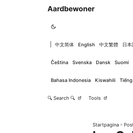
Aardbewoner
|
中文简体
English
中文繁體
日本
Čeština
Svenska
Dansk
Suomi
Bahasa Indonesia
Kiswahili
Tiếng
🔍 Search 🔍
Tools
Startpagina
»
Pos