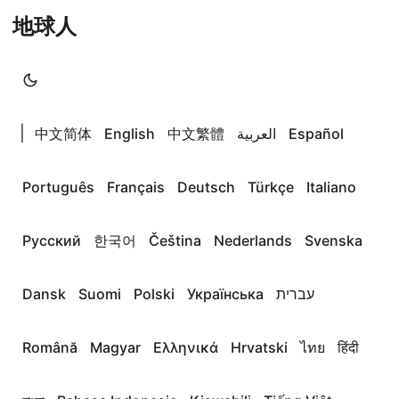
地球人
|
中文简体
English
中文繁體
العربية
Español
Português
Français
Deutsch
Türkçe
Italiano
Русский
한국어
Čeština
Nederlands
Svenska
Dansk
Suomi
Polski
Українська
עברית
Română
Magyar
Ελληνικά
Hrvatski
ไทย
हिंदी