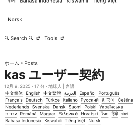
বাংলা
Bahasa Indonesia
Kiswahili
Tiếng Việt
Norsk
🔍 Search 🔍
Tools
ホーム
»
Posts
kas ユーザー契約
12月 9, 2025
· 17 分 · 地球人 | 言語:
中文简体
English
中文繁體
العربية
Español
Português
Français
Deutsch
Türkçe
Italiano
Русский
한국어
Čeština
Nederlands
Svenska
Dansk
Suomi
Polski
Українська
עברית
Română
Magyar
Ελληνικά
Hrvatski
ไทย
हिंदी
বাংলা
Bahasa Indonesia
Kiswahili
Tiếng Việt
Norsk