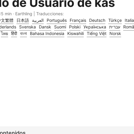
o de Usuario de kas
15 min · Earthling | Traducciones:
中文繁體
日本語
العربية
Português
Français
Deutsch
Türkçe
Itali
derlands
Svenska
Dansk
Suomi
Polski
Українська
עברית
Româ
ไทย
हिंदी
বাংলা
Bahasa Indonesia
Kiswahili
Tiếng Việt
Norsk
Contenidos