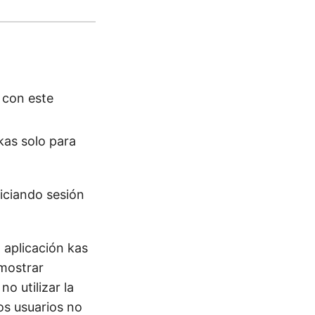
 con este
kas solo para
niciando sesión
 aplicación kas
 mostrar
o utilizar la
Los usuarios no