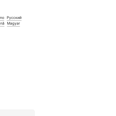
ano
Русский
nă
Magyar