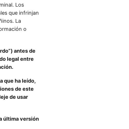
minal. Los
es que infrinjan
ñinos. La
nformación o
rdo”) antes de
do legal entre
ación.
a que ha leído,
ciones de este
eje de usar
a última versión