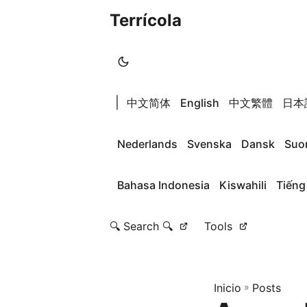
Terrícola
|
中文简体
English
中文繁體
日本
Nederlands
Svenska
Dansk
Suo
Bahasa Indonesia
Kiswahili
Tiếng
🔍 Search 🔍
Tools
Inicio
»
Posts