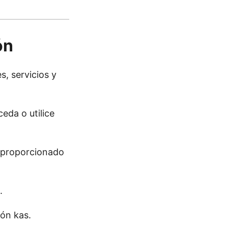
ón
s, servicios y
ceda o utilice
o proporcionado
.
ión kas.