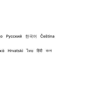
no
Русский
한국어
Čeština
κά
Hrvatski
ไทย
हिंदी
বাংলা