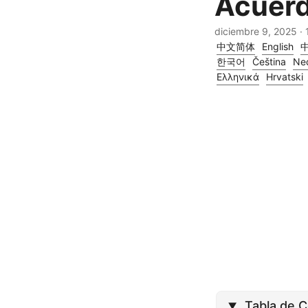
Acuerd
diciembre 9, 2025
· 
中文简体
English
한국어
Čeština
Ne
Ελληνικά
Hrvatski
Tabla de 