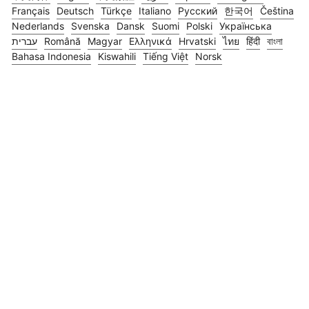
Français
Deutsch
Türkçe
Italiano
Русский
한국어
Čeština
Nederlands
Svenska
Dansk
Suomi
Polski
Українська
עברית
Română
Magyar
Ελληνικά
Hrvatski
ไทย
हिंदी
বাংলা
Bahasa Indonesia
Kiswahili
Tiếng Việt
Norsk