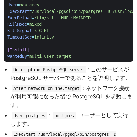
User
=
postgres
ExecStart
=
/usr/local/pgsql/bin/postgres -D /usr/local
ExecReload
=
/bin/kill -HUP $MAINPID
KillMode
=
mixed
KillSignal
=
SIGINT
TimeoutSec
=
infinity
[Install]
WantedBy
=
multi-user.target
: このサービスが
Description=PostgreSQL server
PostgreSQL サーバーであることを説明します。
: ネットワーク接続
After=network-online.target
が利用可能になった後で PostgreSQL を起動しま
す。
:
ユーザーとして実行
User=postgres
postgres
します。
ExecStart=/usr/local/pgsql/bin/postgres -D