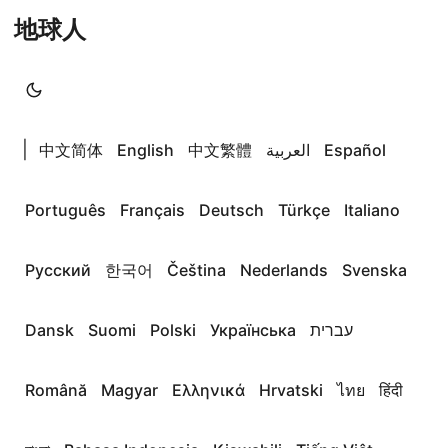
地球人
|
中文简体
English
中文繁體
العربية
Español
Português
Français
Deutsch
Türkçe
Italiano
Русский
한국어
Čeština
Nederlands
Svenska
Dansk
Suomi
Polski
Українська
עברית
Română
Magyar
Ελληνικά
Hrvatski
ไทย
हिंदी