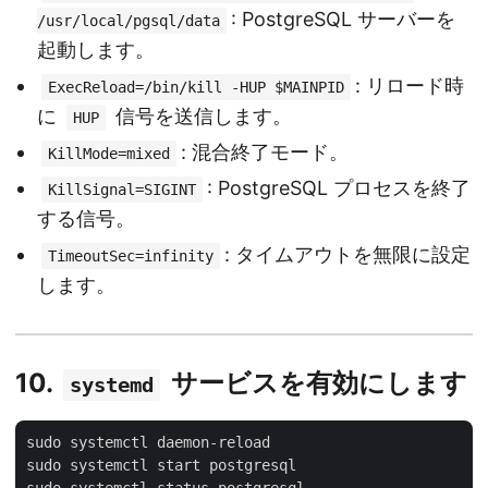
: PostgreSQL サーバーを
/usr/local/pgsql/data
起動します。
: リロード時
ExecReload=/bin/kill -HUP $MAINPID
に
信号を送信します。
HUP
: 混合終了モード。
KillMode=mixed
: PostgreSQL プロセスを終了
KillSignal=SIGINT
する信号。
: タイムアウトを無限に設定
TimeoutSec=infinity
します。
10.
サービスを有効にします
systemd
sudo systemctl daemon-reload

sudo systemctl start postgresql
