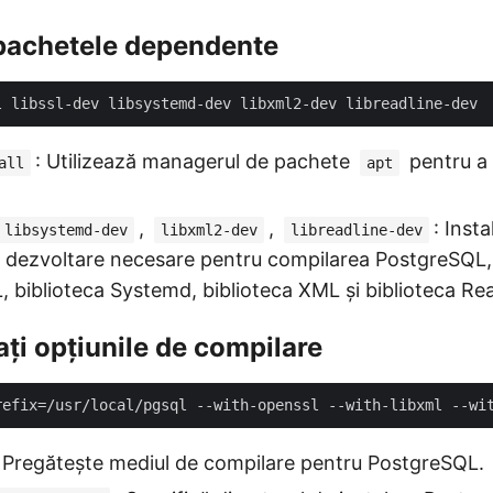
i pachetele dependente
: Utilizează managerul de pachete
pentru a 
all
apt
,
,
: Inst
libsystemd-dev
libxml2-dev
libreadline-dev
de dezvoltare necesare pentru compilarea PostgreSQL,
, biblioteca Systemd, biblioteca XML și biblioteca Rea
ați opțiunile de compilare
: Pregătește mediul de compilare pentru PostgreSQL.