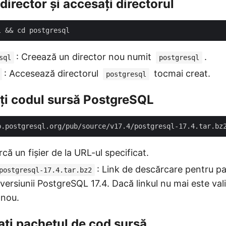
 director și accesați directorul
: Creează un director nou numit
.
sql
postgresql
: Accesează directorul
tocmai creat.
postgresql
ți codul sursă PostgreSQL
că un fișier de la URL-ul specificat.
: Link de descărcare pentru p
postgresql-17.4.tar.bz2
ersiunii PostgreSQL 17.4. Dacă linkul nu mai este vali
 nou.
ați pachetul de cod sursă