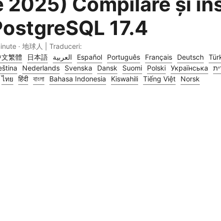
e 2025) Compilare și in
PostgreSQL 17.4
inute · 地球人 | Traduceri:
中文繁體
日本語
العربية
Español
Português
Français
Deutsch
Tür
ština
Nederlands
Svenska
Dansk
Suomi
Polski
Українська
ית
ไทย
हिंदी
বাংলা
Bahasa Indonesia
Kiswahili
Tiếng Việt
Norsk