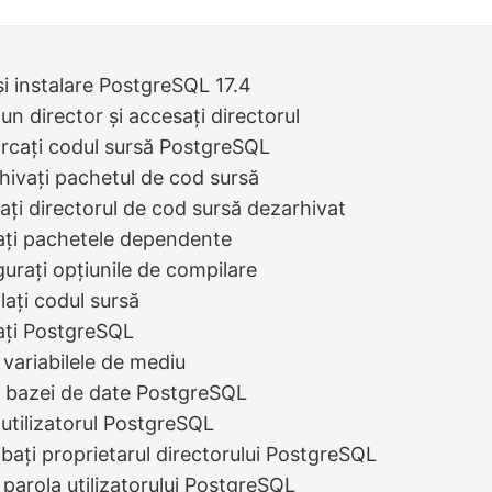
i instalare PostgreSQL 17.4
 un director și accesați directorul
rcați codul sursă PostgreSQL
hivați pachetul de cod sursă
ați directorul de cod sursă dezarhivat
lați pachetele dependente
gurați opțiunile de compilare
lați codul sursă
lați PostgreSQL
i variabilele de mediu
ea bazei de date PostgreSQL
i utilizatorul PostgreSQL
bați proprietarul directorului PostgreSQL
i parola utilizatorului PostgreSQL