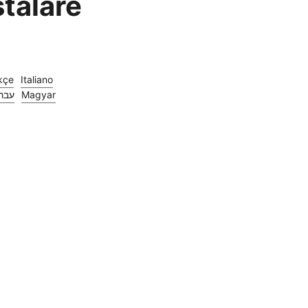
stalare
kçe
Italiano
עבר
Magyar