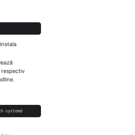
instala
alează
 respectiv
dline.