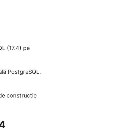
QL (17.4) pe
ială PostgreSQL.
e construcție
.4