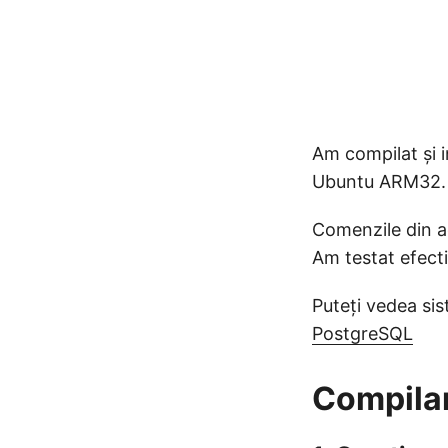
Am compilat și 
Ubuntu ARM32.
Comenzile din ac
Am testat efecti
Puteți vedea sis
PostgreSQL
Compilar