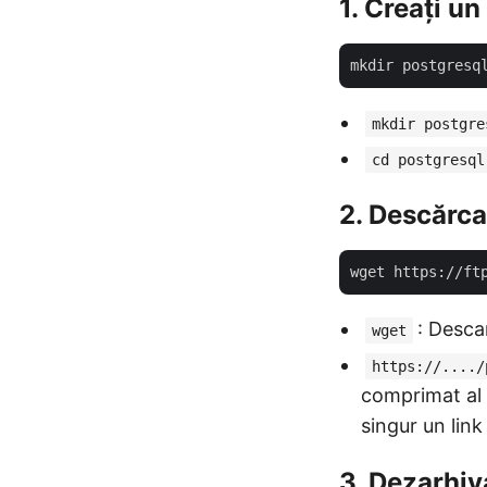
1. Creați un
mkdir postgre
cd postgresql
2. Descărca
: Descar
wget
https://..../
comprimat al v
singur un link
3. Dezarhiv