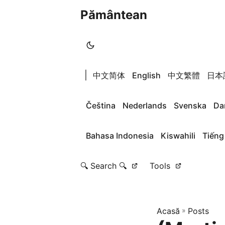
Pământean
|
中文简体
English
中文繁體
日本
Čeština
Nederlands
Svenska
Da
Bahasa Indonesia
Kiswahili
Tiếng
🔍 Search 🔍
Tools
Acasă
»
Posts