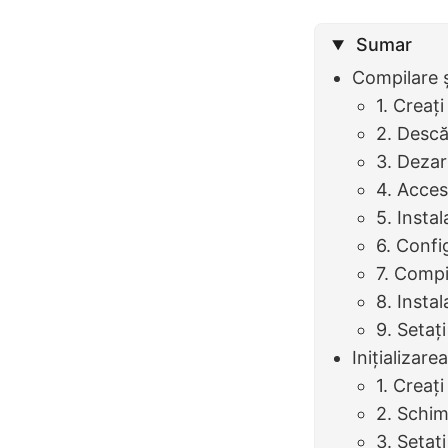
Sumar
Compilare ș
1. Creați
2. Descă
3. Dezar
4. Acces
5. Insta
6. Confi
7. Compi
8. Insta
9. Setaț
Inițializar
1. Creaț
2. Schim
3. Setaț