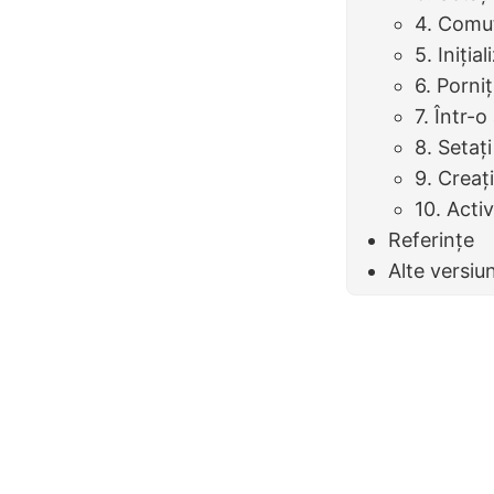
4. Comut
5. Iniția
6. Porni
7. Într-
8. Setați
9. Creaț
10. Acti
Referințe
Alte versiu