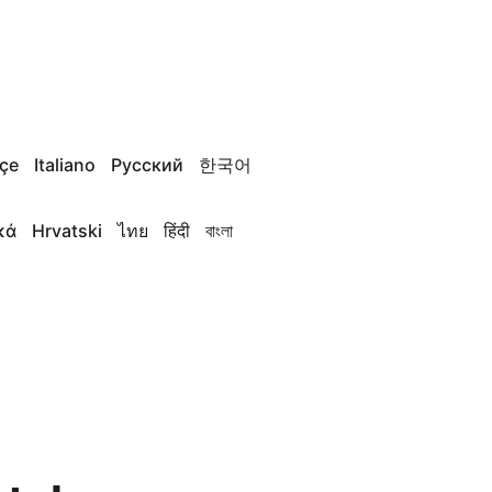
çe
Italiano
Русский
한국어
κά
Hrvatski
ไทย
हिंदी
বাংলা