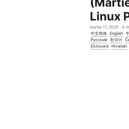
(Marti
Linux 
martie 17, 2025
· 5 m
中文简体
English
Русский
한국어
Če
Ελληνικά
Hrvatski