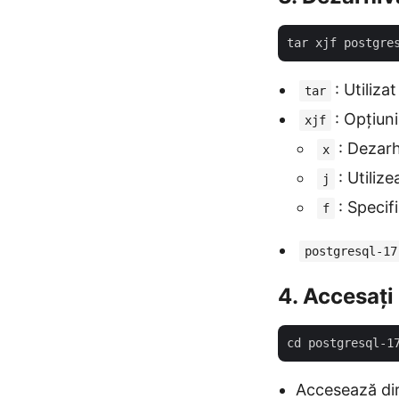
: Utiliz
tar
: Opțiun
xjf
: Dezarh
x
: Utiliz
j
: Specif
f
postgresql-17
4. Accesați
Accesează dir