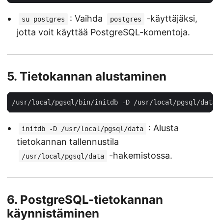
: Vaihda
-käyttäjäksi,
su postgres
postgres
jotta voit käyttää PostgreSQL-komentoja.
5.
Tietokannan alustaminen
: Alusta
initdb -D /usr/local/pgsql/data
tietokannan tallennustila
-hakemistossa.
/usr/local/pgsql/data
6.
PostgreSQL-tietokannan
käynnistäminen