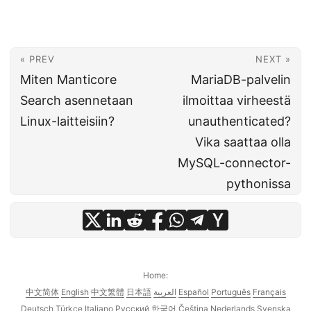
« PREV
NEXT »
Miten Manticore
MariaDB-palvelin
Search asennetaan
ilmoittaa virheestä
Linux-laitteisiin?
unauthenticated?
Vika saattaa olla
MySQL-connector-
pythonissa
Home:
中文简体
English
中文繁體
日本語
العربية
Español
Português
Français
Deutsch
Türkçe
Italiano
Русский
한국어
Čeština
Nederlands
Svenska