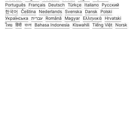
Português
Français
Deutsch
Türkçe
Italiano
Русский
한국어
Čeština
Nederlands
Svenska
Dansk
Polski
Українська
עברית
Română
Magyar
Ελληνικά
Hrvatski
ไทย
हिंदी
বাংলা
Bahasa Indonesia
Kiswahili
Tiếng Việt
Norsk