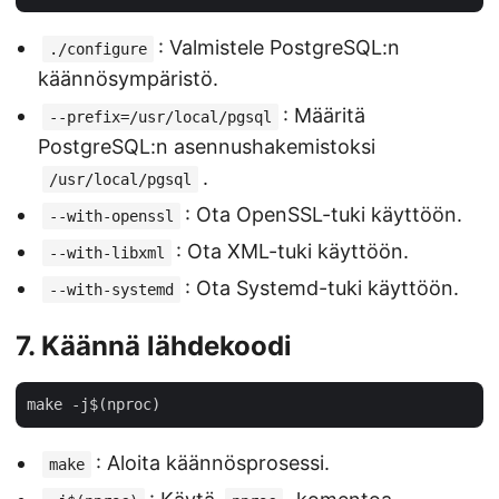
: Valmistele PostgreSQL:n
./configure
käännösympäristö.
: Määritä
--prefix=/usr/local/pgsql
PostgreSQL:n asennushakemistoksi
.
/usr/local/pgsql
: Ota OpenSSL-tuki käyttöön.
--with-openssl
: Ota XML-tuki käyttöön.
--with-libxml
: Ota Systemd-tuki käyttöön.
--with-systemd
7. Käännä lähdekoodi
: Aloita käännösprosessi.
make