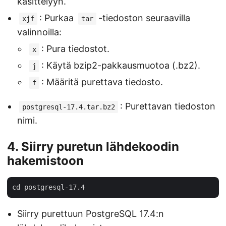
käsittelyyn.
: Purkaa
-tiedoston seuraavilla
xjf
tar
valinnoilla:
: Pura tiedostot.
x
: Käytä bzip2-pakkausmuotoa (.bz2).
j
: Määritä purettava tiedosto.
f
: Purettavan tiedoston
postgresql-17.4.tar.bz2
nimi.
4. Siirry puretun lähdekoodin
hakemistoon
Siirry purettuun PostgreSQL 17.4:n