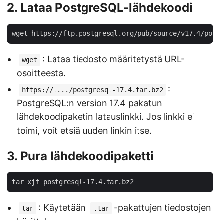
2. Lataa PostgreSQL-lähdekoodi
: Lataa tiedosto määritetystä URL-
wget
osoitteesta.
:
https://..../postgresql-17.4.tar.bz2
PostgreSQL:n version 17.4 pakatun
lähdekoodipaketin latauslinkki. Jos linkki ei
toimi, voit etsiä uuden linkin itse.
3. Pura lähdekoodipaketti
: Käytetään
-pakattujen tiedostojen
tar
.tar