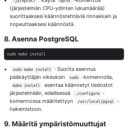
: Käytä
-komentoa
-j$(nproc)
nproc
(järjestelmän CPU-ydinten lukumäärää)
suorittaaksesi käännöstehtäviä rinnakkain ja
nopeuttaaksesi käännöstä.
8. Asenna PostgreSQL
: Suorita asennus
sudo make install
pääkäyttäjän oikeuksin
-komennolla,
sudo
asentaa käännetyt tiedostot
make install
järjestelmään, edellisessä
-
./configure
komennossa määritettyyn
-
/usr/local/pgsql
hakemistoon.
9. Määritä ympäristömuuttujat