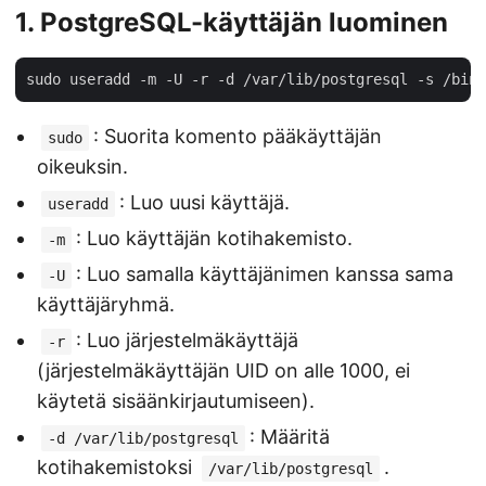
1.
PostgreSQL-käyttäjän luominen
: Suorita komento pääkäyttäjän
sudo
oikeuksin.
: Luo uusi käyttäjä.
useradd
: Luo käyttäjän kotihakemisto.
-m
: Luo samalla käyttäjänimen kanssa sama
-U
käyttäjäryhmä.
: Luo järjestelmäkäyttäjä
-r
(järjestelmäkäyttäjän UID on alle 1000, ei
käytetä sisäänkirjautumiseen).
: Määritä
-d /var/lib/postgresql
kotihakemistoksi
.
/var/lib/postgresql