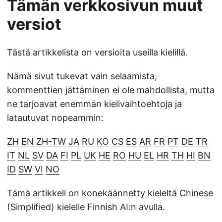
Tämän verkkosivun muut
versiot
Tästä artikkelista on versioita useilla kielillä.
Nämä sivut tukevat vain selaamista,
kommenttien jättäminen ei ole mahdollista, mutta
ne tarjoavat enemmän kielivaihtoehtoja ja
latautuvat nopeammin:
ZH
EN
ZH-TW
JA
RU
KO
CS
ES
AR
FR
PT
DE
TR
IT
NL
SV
DA
FI
PL
UK
HE
RO
HU
EL
HR
TH
HI
BN
ID
SW
VI
NO
Tämä artikkeli on konekäännetty kieleltä Chinese
(Simplified) kielelle Finnish AI:n avulla.