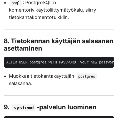
: PostgreSQL:n
psql
komentorivikäyttöliittymätyökalu, siirry
tietokantakomentotulkkiin.
8.
Tietokannan käyttäjän salasanan
asettaminen
Muokkaa tietokantakäyttäjän
postgres
salasanaa.
9.
-palvelun luominen
systemd