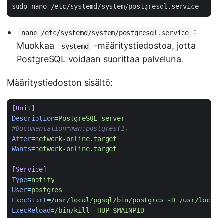
:
nano /etc/systemd/system/postgresql.service
Muokkaa
-määritystiedostoa, jotta
systemd
PostgreSQL voidaan suorittaa palveluna.
Määritystiedoston sisältö:
[Unit]
Description
=
PostgreSQL server
#Documentation=man:postgres(1)
After
=
network-online.target
Wants
=
network-online.target
[Service]
Type
=
notify
User
=
postgres
ExecStart
=
/usr/local/pgsql/bin/postgres -D /usr/local
ExecReload
=
/bin/kill -HUP $MAINPID