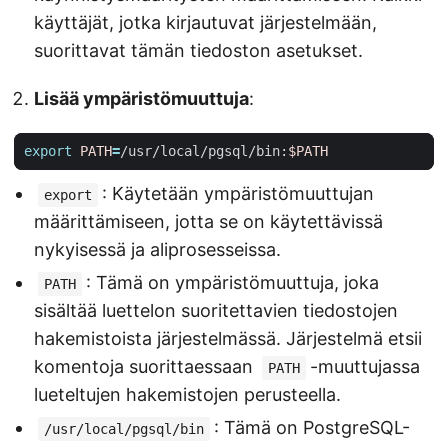
käyttäjät, jotka kirjautuvat järjestelmään,
suorittavat tämän tiedoston asetukset.
Lisää ympäristömuuttuja
:
export
PATH
=
/usr/local/pgsql/bin:
$PATH
: Käytetään ympäristömuuttujan
export
määrittämiseen, jotta se on käytettävissä
nykyisessä ja aliprosesseissa.
: Tämä on ympäristömuuttuja, joka
PATH
sisältää luettelon suoritettavien tiedostojen
hakemistoista järjestelmässä. Järjestelmä etsii
komentoja suorittaessaan
-muuttujassa
PATH
lueteltujen hakemistojen perusteella.
: Tämä on PostgreSQL-
/usr/local/pgsql/bin