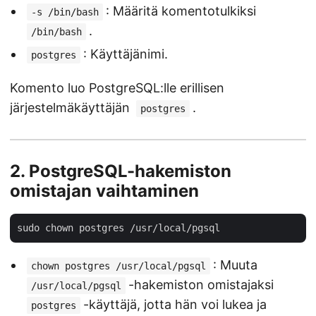
: Määritä komentotulkiksi
-s /bin/bash
.
/bin/bash
: Käyttäjänimi.
postgres
Komento luo PostgreSQL:lle erillisen
järjestelmäkäyttäjän
.
postgres
2.
PostgreSQL-hakemiston
omistajan vaihtaminen
: Muuta
chown postgres /usr/local/pgsql
-hakemiston omistajaksi
/usr/local/pgsql
-käyttäjä, jotta hän voi lukea ja
postgres