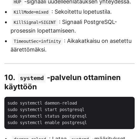
-signaali uudelleenlatauksen yhteydessä.
HUP
: Sekoitettu lopetustila.
KillMode=mixed
: Signaali PostgreSQL-
KillSignal=SIGINT
prosessin lopettamiseen.
: Aikakatkaisu on asetettu
TimeoutSec=infinity
äärettömäksi.
10.
-palvelun ottaminen
systemd
käyttöön
sudo systemctl daemon-reload

sudo systemctl start postgresql

sudo systemctl status postgresql

: Lataa
-määritykset