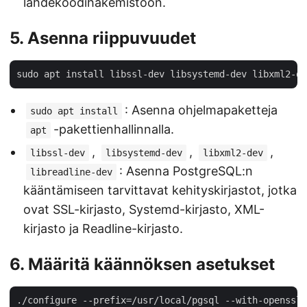
lähdekoodihakemistoon.
5. Asenna riippuvuudet
: Asenna ohjelmapaketteja
sudo apt install
-pakettienhallinnalla.
apt
,
,
,
libssl-dev
libsystemd-dev
libxml2-dev
: Asenna PostgreSQL:n
libreadline-dev
kääntämiseen tarvittavat kehityskirjastot, jotka
ovat SSL-kirjasto, Systemd-kirjasto, XML-
kirjasto ja Readline-kirjasto.
6. Määritä käännöksen asetukset