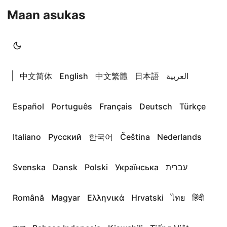
Maan asukas
|
中文简体
English
中文繁體
日本語
العربية
Español
Português
Français
Deutsch
Türkçe
Italiano
Русский
한국어
Čeština
Nederlands
Svenska
Dansk
Polski
Українська
עברית
Română
Magyar
Ελληνικά
Hrvatski
ไทย
हिंदी