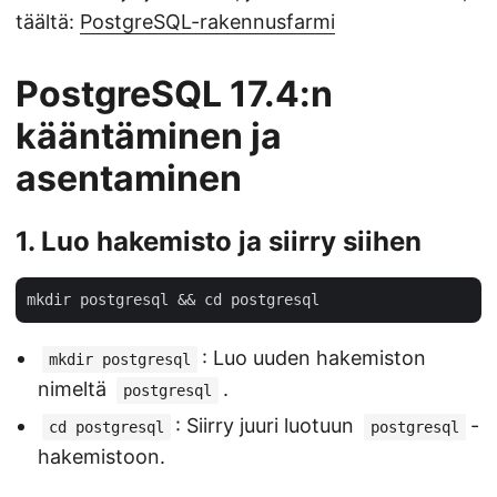
täältä:
PostgreSQL-rakennusfarmi
PostgreSQL 17.4:n
kääntäminen ja
asentaminen
1. Luo hakemisto ja siirry siihen
: Luo uuden hakemiston
mkdir postgresql
nimeltä
.
postgresql
: Siirry juuri luotuun
-
cd postgresql
postgresql
hakemistoon.