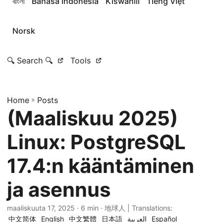
বাংলা
Bahasa Indonesia
Kiswahili
Tiếng Việt
Norsk
🔍 Search 🔍
Tools
Home
»
Posts
(Maaliskuu 2025)
Linux: PostgreSQL
17.4:n kääntäminen
ja asennus
maaliskuuta 17, 2025
· 6 min · 地球人 | Translations:
中文简体
English
中文繁體
日本語
العربية
Español