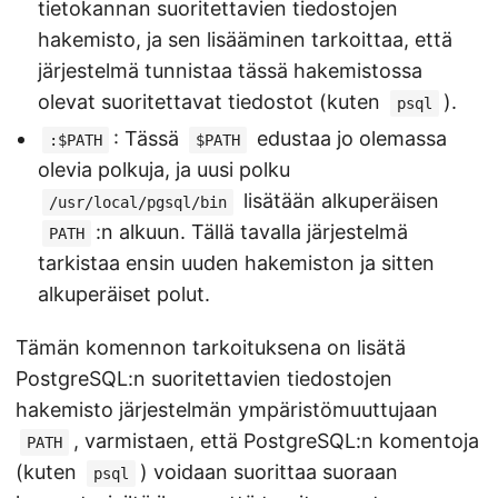
tietokannan suoritettavien tiedostojen
hakemisto, ja sen lisääminen tarkoittaa, että
järjestelmä tunnistaa tässä hakemistossa
olevat suoritettavat tiedostot (kuten
).
psql
: Tässä
edustaa jo olemassa
:$PATH
$PATH
olevia polkuja, ja uusi polku
lisätään alkuperäisen
/usr/local/pgsql/bin
:n alkuun. Tällä tavalla järjestelmä
PATH
tarkistaa ensin uuden hakemiston ja sitten
alkuperäiset polut.
Tämän komennon tarkoituksena on lisätä
PostgreSQL:n suoritettavien tiedostojen
hakemisto järjestelmän ympäristömuuttujaan
, varmistaen, että PostgreSQL:n komentoja
PATH
(kuten
) voidaan suorittaa suoraan
psql