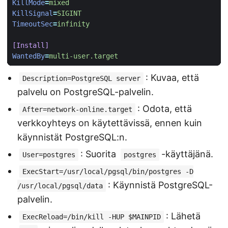
KillMode
=
mixed
KillSignal
=
SIGINT
TimeoutSec
=
infinity
[Install]
WantedBy
=
multi-user.target
: Kuvaa, että
Description=PostgreSQL server
palvelu on PostgreSQL-palvelin.
: Odota, että
After=network-online.target
verkkoyhteys on käytettävissä, ennen kuin
käynnistät PostgreSQL:n.
: Suorita
-käyttäjänä.
User=postgres
postgres
ExecStart=/usr/local/pgsql/bin/postgres -D
: Käynnistä PostgreSQL-
/usr/local/pgsql/data
palvelin.
: Lähetä
ExecReload=/bin/kill -HUP $MAINPID