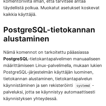
komentoriviltä ilman, että tarvitsee antaa
täydellistä polkua. Muokatut asetukset koskevat
kaikkia käyttäjiä.
PostgreSQL-tietokannan
alustaminen
Nämä komennot on tarkoitettu pääasiassa
PostgreSQL
-tietokantapalvelimen manuaaliseen
määrittämiseen Linux-palvelimella, mukaan lukien
PostgreSQL-järjestelmän käyttäjän luominen,
tietokannan alustaminen, tietokantapalvelun
käynnistäminen ja sen rekisteröinti
-
systemd
palveluksi, jotta se käynnistyy automaattisesti
käynnistyksen yhteydessä.