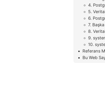
4. Postg
5. Verit
6. Postg
7. Başka
8. Verita
9. syst
10. syst
Referans M
Bu Web Say