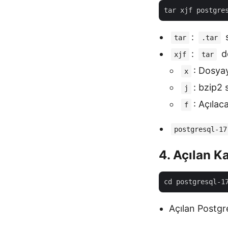
:
s
tar
.tar
:
do
xjf
tar
: Dosyay
x
: bzip2 
j
: Açılac
f
postgresql-17
4. Açılan K
Açılan Postgr