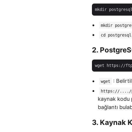
mkdir postgre
cd postgresql
2. Postgre
: Belirt
wget
https://..../
kaynak kodu p
bağlantı bulabi
3. Kaynak K