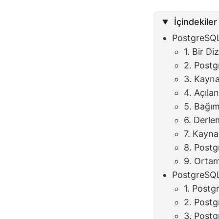
İçindekiler
PostgreSQL
1. Bir Di
2. Post
3. Kayna
4. Açıla
5. Bağıml
6. Derle
7. Kayna
8. Postg
9. Ortam
PostgreSQL
1. Postg
2. Postg
3. Postg