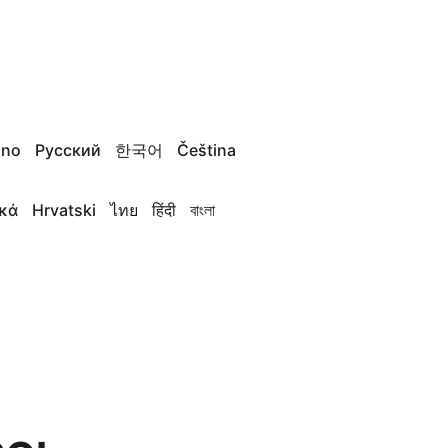
ano
Русский
한국어
Čeština
κά
Hrvatski
ไทย
हिंदी
বাংলা