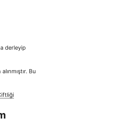
a derleyip
alınmıştır. Bu
ftliği
um