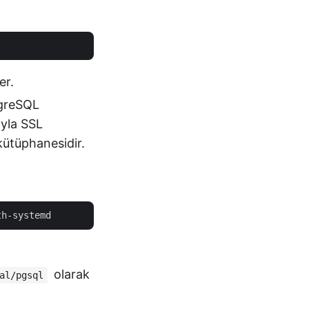
er.
tgreSQL
ıyla SSL
ütüphanesidir.
olarak
al/pgsql