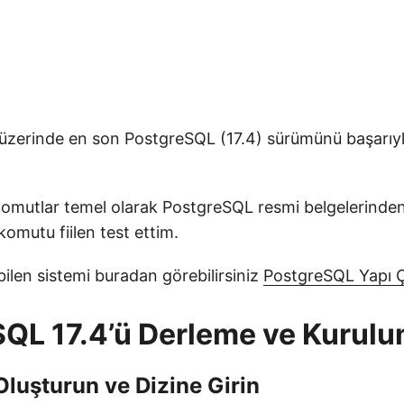
erinde en son PostgreSQL (17.4) sürümünü başarıyl
omutlar temel olarak PostgreSQL resmi belgelerinden 
omutu fiilen test ettim.
bilen sistemi buradan görebilirsiniz
PostgreSQL Yapı Çi
QL 17.4’ü Derleme ve Kurul
 Oluşturun ve Dizine Girin