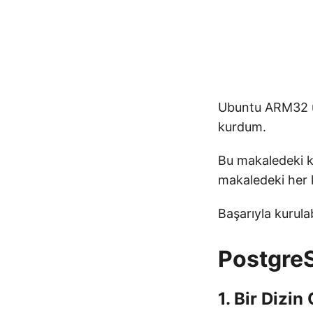
Ubuntu ARM32 üz
kurdum.
Bu makaledeki k
makaledeki her k
Başarıyla kurula
PostgreS
1. Bir Dizin