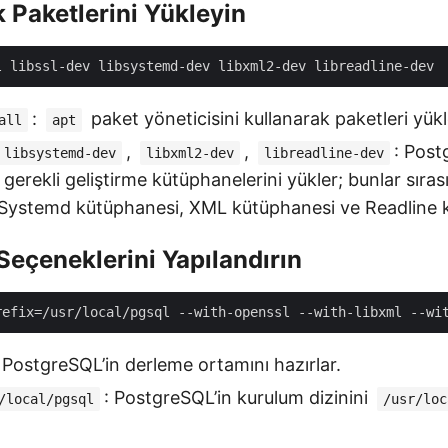
k Paketlerini Yükleyin
:
paket yöneticisini kullanarak paketleri yükl
all
apt
,
,
: Pos
libsystemd-dev
libxml2-dev
libreadline-dev
 gerekli geliştirme kütüphanelerini yükler; bunlar sıras
Systemd kütüphanesi, XML kütüphanesi ve Readline k
Seçeneklerini Yapılandırın
: PostgreSQL’in derleme ortamını hazırlar.
: PostgreSQL’in kurulum dizinini
/local/pgsql
/usr/loc