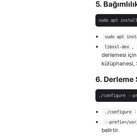
5. Bağımlılı
sudo apt inst
,
libssl-dev
derlemesi için
kütüphanesi, 
6. Derleme 
./configure
--prefix=/usr
belirtir.