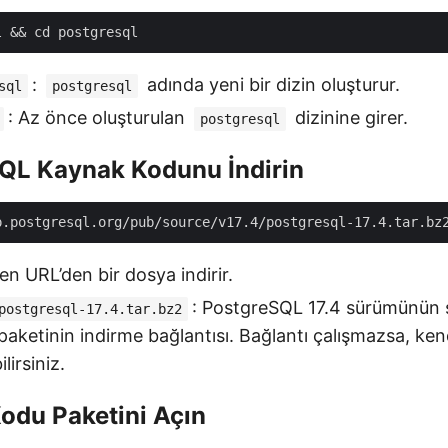
:
adında yeni bir dizin oluşturur.
sql
postgresql
: Az önce oluşturulan
dizinine girer.
postgresql
SQL Kaynak Kodunu İndirin
ilen URL’den bir dosya indirir.
: PostgreSQL 17.4 sürümünün sı
postgresql-17.4.tar.bz2
aketinin indirme bağlantısı. Bağlantı çalışmazsa, kend
lirsiniz.
odu Paketini Açın