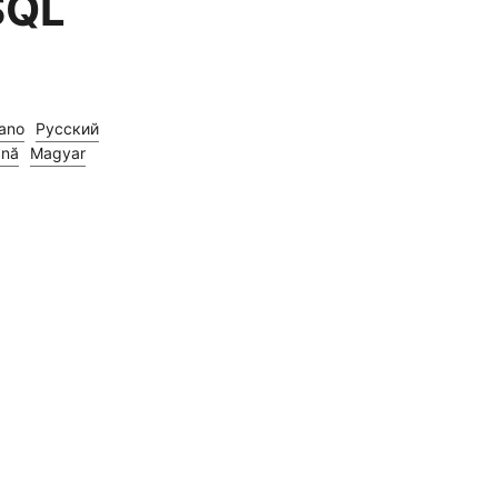
SQL
iano
Русский
nă
Magyar