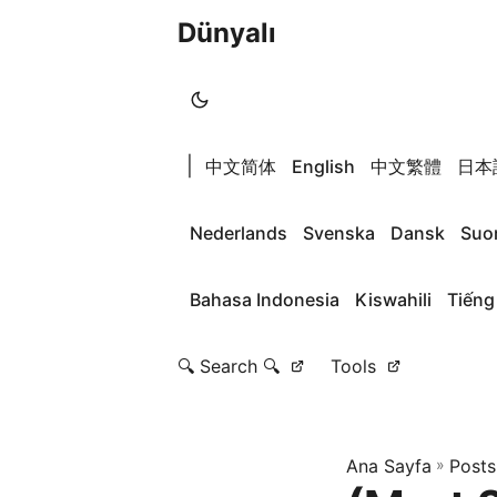
Dünyalı
|
中文简体
English
中文繁體
日本
Nederlands
Svenska
Dansk
Suo
Bahasa Indonesia
Kiswahili
Tiếng
🔍 Search 🔍
Tools
Ana Sayfa
»
Posts