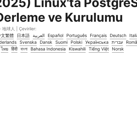
2025) Linux'ta Postgre
 Derleme ve Kurulumu
· 地球人 | Çeviriler:
中文繁體
日本語
العربية
Español
Português
Français
Deutsch
Ital
derlands
Svenska
Dansk
Suomi
Polski
Українська
עברית
Româ
ไทย
हिंदी
বাংলা
Bahasa Indonesia
Kiswahili
Tiếng Việt
Norsk