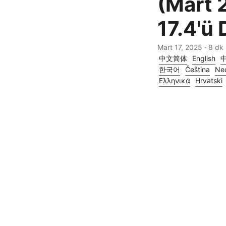
(Mart 
17.4'ü
Mart 17, 2025
· 8 dk 
中文简体
English
한국어
Čeština
Ne
Ελληνικά
Hrvatski