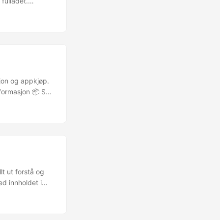
 fulladet.
 gi nødvendige
e appen manuelt.
 den gjenta din
en, så avsluttes
ene kan du
ppen lagrer kun
tekst, om
jon og appkjøp.
formasjon 📦 Se
tøtte for å bytte
 Vi vet at denne
orskjellene mellom
t ut forstå og
d innholdet i
bruk, og kun
te skriftlig
distribuere eller