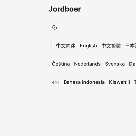
Jordboer
|
中文简体
English
中文繁體
日本
Čeština
Nederlands
Svenska
Da
বাংলা
Bahasa Indonesia
Kiswahili