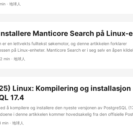
te regioner. Denne artikkelen vil fokusere på flere gratis, åpen kild
 min · 地球人
 for Apple iPhone, og detaljere deres funksjoner, i håp om å gi en p
e som søker nettverksfrihet. ...
nstallere Manticore Search på Linux-
er en lettvekts fulltekst søkemotor, og denne artikkelen forklarer
sessen på Linux-enheter. Manticore Search er i seg selv en åpen kil
GitHub ), som ble opprettet i 2017 som en fortsettelse av Sphinx Sea
 2 min · 地球人
 . Direkte installasjon med pakke krever: Arkitektur: arm64 eller x86
 tilbyr kolonnestrukturert lagring og sekundære indekser ; Hvis du s
U med SSE >= 4.2. Ingen spesifikke krav til diskplass eller RAM. En
bruker bare omtrent 40 MB RSS RAM. Enheter med ARM64-arkitektur
5) Linux: Kompilering og installasjon
sv. ...
QL 17.4
ed å kompilere og installere den nyeste versjonen av PostgreSQL (1
ene i denne artikkelen kommer hovedsakelig fra den offisielle Po
 Jeg har faktisk testet hver kommando i denne artikkelen. Du kan 
3 min · 地球人
her PostgreSQL bygggård Kompilere og installere PostgreSQL 17.4 1