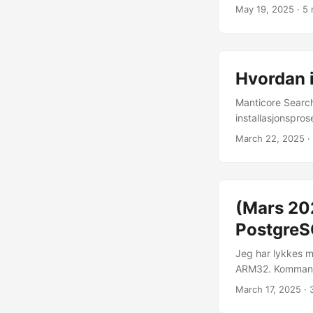
begrenset i enkel
May 19, 2025
· 5
klientprogramvare
for iPhone-bruker
Hvordan i
Manticore Search 
installasjonspro
(tilgjengelig på 
March 22, 2025
·
Installasjonskrav
Columnar Library
trenger du en CP
Search-instans 
(Mars 202
Pi, Apple M1/M2 o
PostgreS
Jeg har lykkes m
ARM32. Kommando
dokumentasjonen.
March 17, 2025
· 
kan installeres 