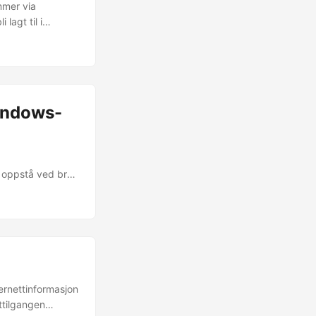
mmer via
lagt til i
bryte
Windows-
n oppstå ved bruk
ropagation time)
or å løse
old (spesielt i
ternettinformasjon
ettilgangen