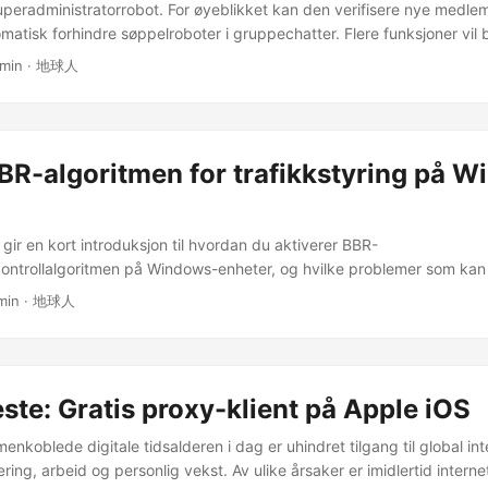
eradministratorrobot. For øyeblikket kan den verifisere nye medle
atisk forhindre søppelroboter i gruppechatter. Flere funksjoner vil bli 
ler: Publisere ikke bekreftelsesforespørsler i gruppen, og unngå å av
 min · 地球人
 forstyrre andre gruppemedlemmer. ...
BR-algoritmen for trafikkstyring på 
gir en kort introduksjon til hvordan du aktiverer BBR-
ontrollalgoritmen på Windows-enheter, og hvilke problemer som ka
nen. BBR Introduksjon BBR (Bottleneck Bandwidth and Round-trip p
 min · 地球人
verbelastningskontrollalgoritme utviklet av Google. Den er utviklet f
av båndbreddeutnyttelse og høy latens som tradisjonelle
ntrollalgoritmer (som Reno eller CUBIC) har under visse nettverksforh
iss pakningstap og latens). ...
te: Gratis proxy-klient på Apple iOS
nkoblede digitale tidsalderen i dag er uhindret tilgang til global in
ring, arbeid og personlig vekst. Av ulike årsaker er imidlertid intern