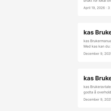
brukt for lokal o
Bruksanvisning E
April 19, 2026
· 3
tillatelser (som 
Appen vil automat
egendefinerte på
appen automatisk
kas Bruk
tilpasse påminne
lokale innstillin
kas Brukermanual
veiledningen er fu
Med kas kan du: 
appdetaljer (vers
December 9, 202
mellom appbutikke
appen ikke passer
brukernes forven
kas Bruke
kas Brukeravtale
godta å overhold
kas-appen kun fo
December 9, 202
tilgjengelig ved 
tillatelse fra kas