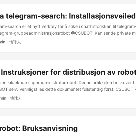
nholdet i kas-appen. Brukere samtykker i å ikke bruke kas-appen til sa
le formål. Brukere kan ikke bruke truende, fornærmende, vulgært, uh
a telegram-search: Installasjonsveile
Brukere kan heller ikke legge ut eller overføre informasjon eller mater
tredjeparter eller inneholder virus eller andre skadelige komponenter
am-search er et nytt verktøy for å søke i chathistorikken til telegra
tten til å slette eller redigere informasjon eller materiale sendt inn av
elegram-gruppeadministrasjonsrobot @CSUBOT: Kan sende private mel
 CloudFlare-nettstedverifiseringskoder for å utføre gruppegodkjenni
 min · 地球人
ukeren som søker om å bli med i gruppen er et ekte menneske. Vil ikk
 Sjekk den offentlige IP-en til denne maskinen når du besøker forsk
an oppdage proxy-distribusjonskonfigurasjoner og unngå å bli blokke
som brukes av brukere som besøker kinesiske nettsteder, internasjona
nstruksjoner for distribusjon av rob
kkerte internasjonale nettsteder, og tilgjengelige internasjonale netts
er I følge den offisielle dokumentasjonen tilbyr Telegram Search føl
n kildekode superadministratorrobot. Denne artikkelen beskriver 
...
BOT selv. Vennligst les dette dokumentet fullstendig først: CSUBOT
efales: Sjekk din offentlige IP for å få tilgang til forskjellige nettste
 min · 地球人
rksmiljø. Forutsetninger For å distribuere CSUBOT selv, må du oppfyl
ser: ...
obot: Bruksanvisning