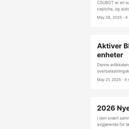
CSUBOT er en sup
captcha, og autom
fremtiden. Forde
May 28, 2025
· 4
gruppechatter og
Aktiver B
enheter
Denne artikkelen 
overbelastningsk
av denne funksjo
May 21, 2025
· 4
er en nyere TCP o
problemene med l
overbelastningsko
nettverk med en v
2026 Nyes
I den svært samme
avgjørende for læ