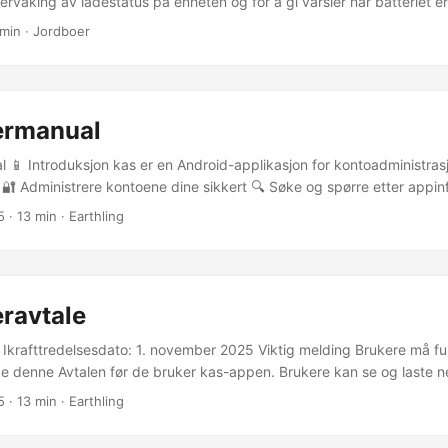
vervåking av lade­status på enheten og for å gi varsler når batteriet er
tter å ha installert og åpnet Charged-appen, følg veiledningen for å
 min · Jordboer
varsler, ignorere batterioptimalisering osv.). Hver gang du lader, åpn
isk overvåke batteristatus under lading, og når batteriet er fullt, vil
minnelse med stemme. Når batteriet er fulladet, koble bare fra lader
. Du trenger ikke trykke på noen knapper på skjermen. I innstilling
ermanual
lsestekst, intervall og grensesnittspråk. Hva appen lagrer Android-a
ger som er nødvendige for funksjonalitet, som språkvalg, påminnelses
 📱 Introduksjon kas er en Android-applikasjon for kontoadministras
llført og påminnelsesintervaller. ...
🔐 Administrere kontoene dine sikkert 🔍 Søke og spørre etter appin
jon, størrelse, vurdering, osv.) 📥 Administrere appkjøpshistorikk 🌍 S
5
· 13 min · Earthling
r i forskjellige land/regioner ⚠️ Viktige Merknader Mulige skuffelser
 for alle. For å ikke kaste bort tiden din, lister vi først tydelig opp f
tninger og den faktiske bruken, samt relaterte problemer. ...
ravtale
 Ikrafttredelsesdato: 1. november 2025 Viktig melding Brukere må full
e denne Avtalen før de bruker kas-appen. Brukere kan se og laste ne
r følgende formål: For brukerens personlige bruk, ikke-kommersiell 
5
· 13 min · Earthling
å logge inn på brukerens egen konto. I alle andre tilfeller må du innhen
-appen for å kopiere, publisere på nytt, laste opp, legge ut, overføre, 