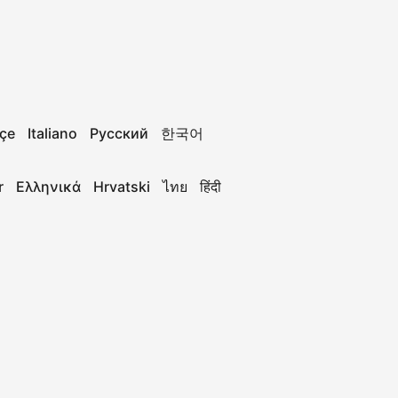
çe
Italiano
Русский
한국어
r
Ελληνικά
Hrvatski
ไทย
हिंदी