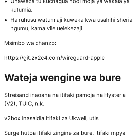
Unaweza tu kuchagua nodi moja ya wakala ya
kutumia.
Hairuhusu watumiaji kuweka kwa usahihi sheria
ngumu, kama vile uelekezaji
Msimbo wa chanzo:
https://git.zx2c4.com/wireguard-apple
Wateja wengine wa bure
Streisand inaoana na itifaki pamoja na Hysteria
(V2), TUIC, n.k.
v2box inasaidia itifaki za Ukweli, utls
Surge hutoa itifaki zingine za bure, itifaki mpya