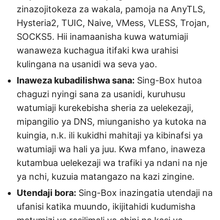
zinazojitokeza za wakala, pamoja na AnyTLS,
Hysteria2, TUIC, Naive, VMess, VLESS, Trojan,
SOCKS5. Hii inamaanisha kuwa watumiaji
wanaweza kuchagua itifaki kwa urahisi
kulingana na usanidi wa seva yao.
Inaweza kubadilishwa sana:
Sing-Box hutoa
chaguzi nyingi sana za usanidi, kuruhusu
watumiaji kurekebisha sheria za uelekezaji,
mipangilio ya DNS, miunganisho ya kutoka na
kuingia, n.k. ili kukidhi mahitaji ya kibinafsi ya
watumiaji wa hali ya juu. Kwa mfano, inaweza
kutambua uelekezaji wa trafiki ya ndani na nje
ya nchi, kuzuia matangazo na kazi zingine.
Utendaji bora:
Sing-Box inazingatia utendaji na
ufanisi katika muundo, ikijitahidi kudumisha