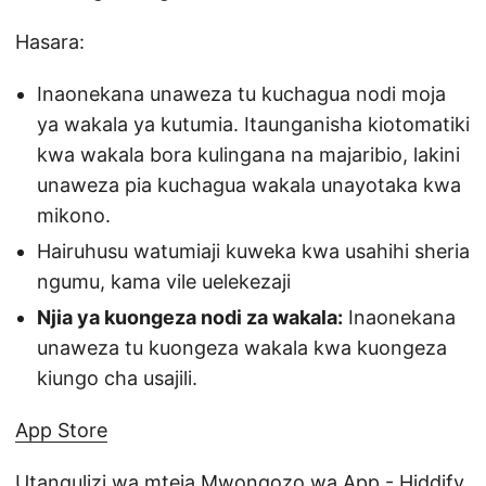
Hasara:
Inaonekana unaweza tu kuchagua nodi moja
ya wakala ya kutumia. Itaunganisha kiotomatiki
kwa wakala bora kulingana na majaribio, lakini
unaweza pia kuchagua wakala unayotaka kwa
mikono.
Hairuhusu watumiaji kuweka kwa usahihi sheria
ngumu, kama vile uelekezaji
Njia ya kuongeza nodi za wakala:
Inaonekana
unaweza tu kuongeza wakala kwa kuongeza
kiungo cha usajili.
App Store
Utangulizi wa mteja
Mwongozo wa App - Hiddify