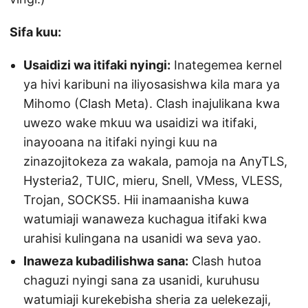
Sifa kuu:
Usaidizi wa itifaki nyingi:
Inategemea kernel
ya hivi karibuni na iliyosasishwa kila mara ya
Mihomo (Clash Meta). Clash inajulikana kwa
uwezo wake mkuu wa usaidizi wa itifaki,
inayooana na itifaki nyingi kuu na
zinazojitokeza za wakala, pamoja na AnyTLS,
Hysteria2, TUIC, mieru, Snell, VMess, VLESS,
Trojan, SOCKS5. Hii inamaanisha kuwa
watumiaji wanaweza kuchagua itifaki kwa
urahisi kulingana na usanidi wa seva yao.
Inaweza kubadilishwa sana:
Clash hutoa
chaguzi nyingi sana za usanidi, kuruhusu
watumiaji kurekebisha sheria za uelekezaji,