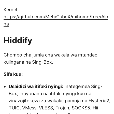
Kernel
https://github.com/MetaCubeX/mihomo/tree/Alp
ha
Hiddify
Chombo cha jumla cha wakala wa mtandao
kulingana na Sing-Box.
Sifa kuu:
Usaidizi wa itifaki nyingi:
Inategemea Sing-
Box, inayooana na itifaki nyingi kuu na
zinazojitokeza za wakala, pamoja na Hysteria2,
TUIC, VMess, VLESS, Trojan, SOCKS5. Hii