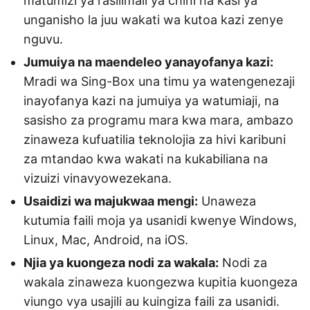
matumizi ya rasilimali ya chini na kasi ya
unganisho la juu wakati wa kutoa kazi zenye
nguvu.
Jumuiya na maendeleo yanayofanya kazi:
Mradi wa Sing-Box una timu ya watengenezaji
inayofanya kazi na jumuiya ya watumiaji, na
sasisho za programu mara kwa mara, ambazo
zinaweza kufuatilia teknolojia za hivi karibuni
za mtandao kwa wakati na kukabiliana na
vizuizi vinavyowezekana.
Usaidizi wa majukwaa mengi:
Unaweza
kutumia faili moja ya usanidi kwenye Windows,
Linux, Mac, Android, na iOS.
Njia ya kuongeza nodi za wakala:
Nodi za
wakala zinaweza kuongezwa kupitia kuongeza
viungo vya usajili au kuingiza faili za usanidi.