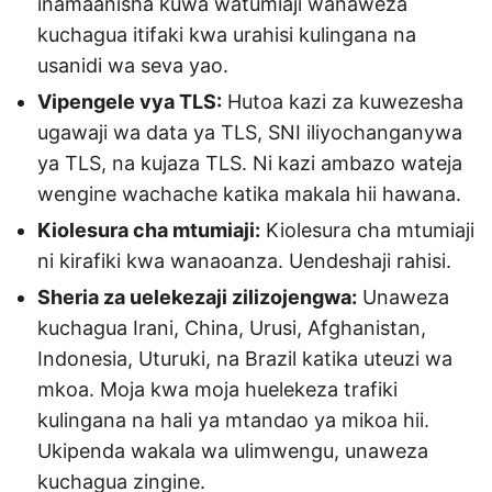
inamaanisha kuwa watumiaji wanaweza
kuchagua itifaki kwa urahisi kulingana na
usanidi wa seva yao.
Vipengele vya TLS:
Hutoa kazi za kuwezesha
ugawaji wa data ya TLS, SNI iliyochanganywa
ya TLS, na kujaza TLS. Ni kazi ambazo wateja
wengine wachache katika makala hii hawana.
Kiolesura cha mtumiaji:
Kiolesura cha mtumiaji
ni kirafiki kwa wanaoanza. Uendeshaji rahisi.
Sheria za uelekezaji zilizojengwa:
Unaweza
kuchagua Irani, China, Urusi, Afghanistan,
Indonesia, Uturuki, na Brazil katika uteuzi wa
mkoa. Moja kwa moja huelekeza trafiki
kulingana na hali ya mtandao ya mikoa hii.
Ukipenda wakala wa ulimwengu, unaweza
kuchagua zingine.