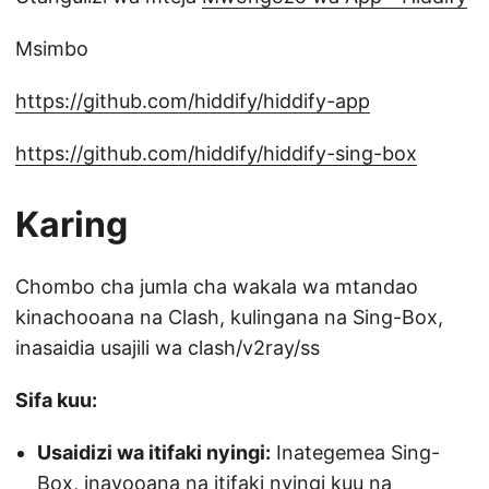
Msimbo
https://github.com/hiddify/hiddify-app
https://github.com/hiddify/hiddify-sing-box
Karing
Chombo cha jumla cha wakala wa mtandao
kinachooana na Clash, kulingana na Sing-Box,
inasaidia usajili wa clash/v2ray/ss
Sifa kuu:
Usaidizi wa itifaki nyingi:
Inategemea Sing-
Box, inayooana na itifaki nyingi kuu na