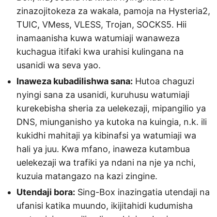
zinazojitokeza za wakala, pamoja na Hysteria2,
TUIC, VMess, VLESS, Trojan, SOCKS5. Hii
inamaanisha kuwa watumiaji wanaweza
kuchagua itifaki kwa urahisi kulingana na
usanidi wa seva yao.
Inaweza kubadilishwa sana:
Hutoa chaguzi
nyingi sana za usanidi, kuruhusu watumiaji
kurekebisha sheria za uelekezaji, mipangilio ya
DNS, miunganisho ya kutoka na kuingia, n.k. ili
kukidhi mahitaji ya kibinafsi ya watumiaji wa
hali ya juu. Kwa mfano, inaweza kutambua
uelekezaji wa trafiki ya ndani na nje ya nchi,
kuzuia matangazo na kazi zingine.
Utendaji bora:
Sing-Box inazingatia utendaji na
ufanisi katika muundo, ikijitahidi kudumisha