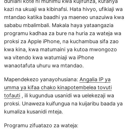
duniani kote ni muhimu kwa kujifunza, kufanya
kazi na ukuaji wa kibinafsi. Hata hivyo, ufikiaji wa
mtandao katika baadhi ya maeneo unazuiwa kwa
sababu mbalimbali. Makala haya yataangazia
programu kadhaa za bure na huria za wateja wa
proksi za Apple iPhone, na kuchambua sifa zao
kwa kina, kwa matumaini ya kutoa mwongozo
wa vitendo kwa watumiaji wa iPhone
wanaotafuta uhuru wa mtandao.
Mapendekezo yanayohusiana:
Angalia IP ya
umma ya kifaa chako kinapotembelea tovuti
tofauti
, ili kugundua usanidi wa uelekezaji wa
proksi. Unaweza kuifungua na kuijaribu baada ya
kumaliza kusanidi mteja.
Programu zifuatazo za wateja: