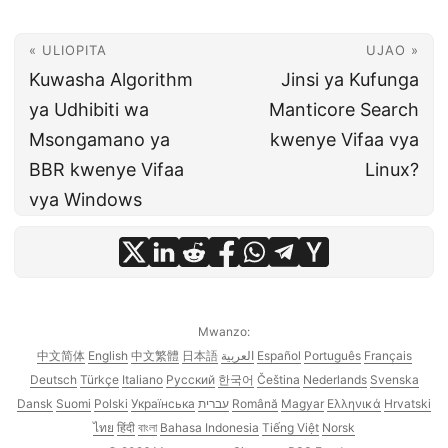
« ULIOPITA
UJAO »
Kuwasha Algorithm
Jinsi ya Kufunga
ya Udhibiti wa
Manticore Search
Msongamano ya
kwenye Vifaa vya
BBR kwenye Vifaa
Linux?
vya Windows
Mwanzo:
中文简体
English
中文繁體
日本語
العربية
Español
Português
Français
Deutsch
Türkçe
Italiano
Русский
한국어
Čeština
Nederlands
Svenska
Dansk
Suomi
Polski
Українська
עברית
Română
Magyar
Ελληνικά
Hrvatski
ไทย
हिंदी
বাংলা
Bahasa Indonesia
Tiếng Việt
Norsk