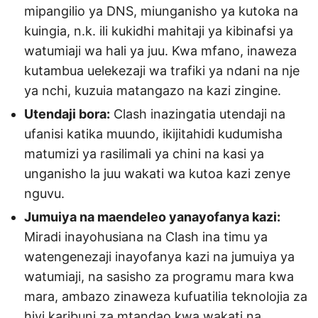
mipangilio ya DNS, miunganisho ya kutoka na
kuingia, n.k. ili kukidhi mahitaji ya kibinafsi ya
watumiaji wa hali ya juu. Kwa mfano, inaweza
kutambua uelekezaji wa trafiki ya ndani na nje
ya nchi, kuzuia matangazo na kazi zingine.
Utendaji bora:
Clash inazingatia utendaji na
ufanisi katika muundo, ikijitahidi kudumisha
matumizi ya rasilimali ya chini na kasi ya
unganisho la juu wakati wa kutoa kazi zenye
nguvu.
Jumuiya na maendeleo yanayofanya kazi:
Miradi inayohusiana na Clash ina timu ya
watengenezaji inayofanya kazi na jumuiya ya
watumiaji, na sasisho za programu mara kwa
mara, ambazo zinaweza kufuatilia teknolojia za
hivi karibuni za mtandao kwa wakati na