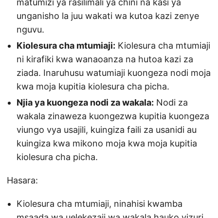
matumizi ya rasilimali ya chini na kasi ya
unganisho la juu wakati wa kutoa kazi zenye
nguvu.
Kiolesura cha mtumiaji:
Kiolesura cha mtumiaji
ni kirafiki kwa wanaoanza na hutoa kazi za
ziada. Inaruhusu watumiaji kuongeza nodi moja
kwa moja kupitia kiolesura cha picha.
Njia ya kuongeza nodi za wakala:
Nodi za
wakala zinaweza kuongezwa kupitia kuongeza
viungo vya usajili, kuingiza faili za usanidi au
kuingiza kwa mikono moja kwa moja kupitia
kiolesura cha picha.
Hasara:
Kiolesura cha mtumiaji, ninahisi kwamba
msaada wa uelekezaji wa wakala hauko vizuri