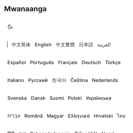
Mwanaanga
|
中文简体
English
中文繁體
日本語
العربية
Español
Português
Français
Deutsch
Türkçe
Italiano
Русский
한국어
Čeština
Nederlands
Svenska
Dansk
Suomi
Polski
Українська
עברית
Română
Magyar
Ελληνικά
Hrvatski
ไทย