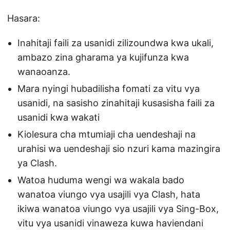
Hasara:
Inahitaji faili za usanidi zilizoundwa kwa ukali,
ambazo zina gharama ya kujifunza kwa
wanaoanza.
Mara nyingi hubadilisha fomati za vitu vya
usanidi, na sasisho zinahitaji kusasisha faili za
usanidi kwa wakati
Kiolesura cha mtumiaji cha uendeshaji na
urahisi wa uendeshaji sio nzuri kama mazingira
ya Clash.
Watoa huduma wengi wa wakala bado
wanatoa viungo vya usajili vya Clash, hata
ikiwa wanatoa viungo vya usajili vya Sing-Box,
vitu vya usanidi vinaweza kuwa haviendani