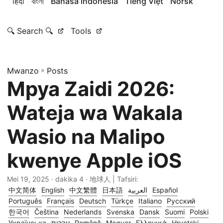
हिंदी
বাংলা
Bahasa Indonesia
Tiếng Việt
Norsk
🔍 Search 🔍
Tools
Mwanzo
»
Posts
Mpya Zaidi 2026:
Wateja wa Wakala
Wasio na Malipo
kwenye Apple iOS
Mei 19, 2025
· dakika 4 · 地球人 | Tafsiri:
中文简体
English
中文繁體
日本語
العربية
Español
Português
Français
Deutsch
Türkçe
Italiano
Русский
한국어
Čeština
Nederlands
Svenska
Dansk
Suomi
Polski
Українська
עברית
Română
Magyar
Ελληνικά
Hrvatski