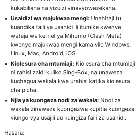
kukabiliana na vizuizi vinavyowezekana.
Usaidizi wa majukwaa mengi:
Unahitaji tu
kuandika faili ya usanidi ili itumike kwenye
wateja wa kernel ya Mihomo (Clash Meta)
kwenye majukwaa mengi kama vile Windows,
Linux, Mac, Android, iOS.
Kiolesura cha mtumiaji:
Kiolesura cha mtumiaji
ni rahisi zaidi kuliko Sing-Box, na unaweza
kuchagua wakala kwa urahisi katika kiolesura
cha picha.
Njia ya kuongeza nodi za wakala:
Nodi za
wakala zinaweza kuongezwa kupitia kuongeza
viungo vya usajili au kuingiza faili za usanidi.
Hasara: