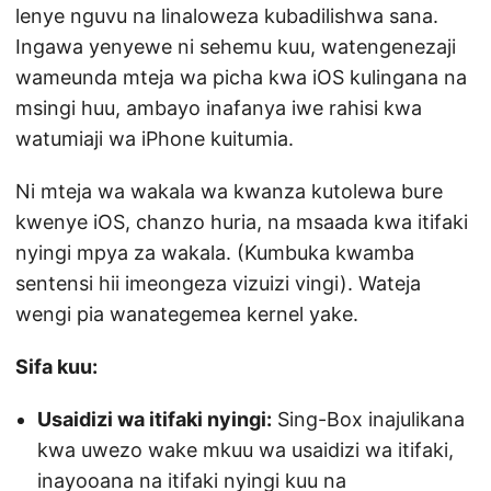
lenye nguvu na linaloweza kubadilishwa sana.
Ingawa yenyewe ni sehemu kuu, watengenezaji
wameunda mteja wa picha kwa iOS kulingana na
msingi huu, ambayo inafanya iwe rahisi kwa
watumiaji wa iPhone kuitumia.
Ni mteja wa wakala wa kwanza kutolewa bure
kwenye iOS, chanzo huria, na msaada kwa itifaki
nyingi mpya za wakala. (Kumbuka kwamba
sentensi hii imeongeza vizuizi vingi). Wateja
wengi pia wanategemea kernel yake.
Sifa kuu:
Usaidizi wa itifaki nyingi:
Sing-Box inajulikana
kwa uwezo wake mkuu wa usaidizi wa itifaki,
inayooana na itifaki nyingi kuu na