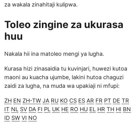
za wakala zinahitaji kulipwa.
Toleo zingine za ukurasa
huu
Nakala hii ina matoleo mengi ya lugha.
Kurasa hizi zinasaidia tu kuvinjari, huwezi kutoa
maoni au kuacha ujumbe, lakini hutoa chaguzi
zaidi za lugha, na muda wa upakiaji ni mfupi:
ZH
EN
ZH-TW
JA
RU
KO
CS
ES
AR
FR
PT
DE
TR
IT
NL
SV
DA
FI
PL
UK
HE
RO
HU
EL
HR
TH
HI
BN
ID
SW
VI
NO