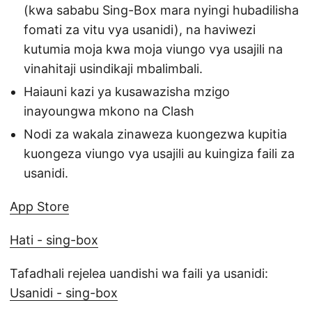
(kwa sababu Sing-Box mara nyingi hubadilisha
fomati za vitu vya usanidi), na haviwezi
kutumia moja kwa moja viungo vya usajili na
vinahitaji usindikaji mbalimbali.
Haiauni kazi ya kusawazisha mzigo
inayoungwa mkono na Clash
Nodi za wakala zinaweza kuongezwa kupitia
kuongeza viungo vya usajili au kuingiza faili za
usanidi.
App Store
Hati - sing-box
Tafadhali rejelea uandishi wa faili ya usanidi:
Usanidi - sing-box