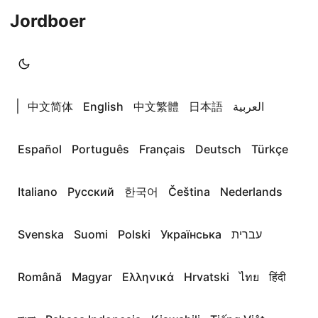
Jordboer
|
中文简体
English
中文繁體
日本語
العربية
Español
Português
Français
Deutsch
Türkçe
Italiano
Русский
한국어
Čeština
Nederlands
Svenska
Suomi
Polski
Українська
עברית
Română
Magyar
Ελληνικά
Hrvatski
ไทย
हिंदी