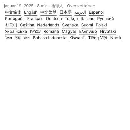
januar 19, 2025
· 8 min · 地球人 | Oversættelser:
中文简体
English
中文繁體
日本語
العربية
Español
Português
Français
Deutsch
Türkçe
Italiano
Русский
한국어
Čeština
Nederlands
Svenska
Suomi
Polski
Українська
עברית
Română
Magyar
Ελληνικά
Hrvatski
ไทย
हिंदी
বাংলা
Bahasa Indonesia
Kiswahili
Tiếng Việt
Norsk