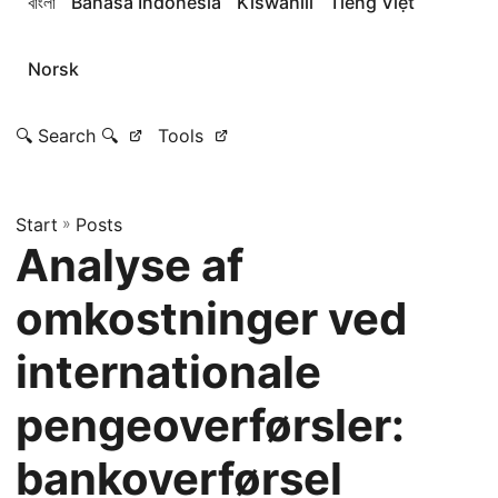
বাংলা
Bahasa Indonesia
Kiswahili
Tiếng Việt
Norsk
🔍 Search 🔍
Tools
Start
»
Posts
Analyse af
omkostninger ved
internationale
pengeoverførsler:
bankoverførsel