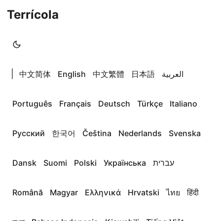
Terrícola
|
中文简体
English
中文繁體
日本語
العربية
Português
Français
Deutsch
Türkçe
Italiano
Русский
한국어
Čeština
Nederlands
Svenska
Dansk
Suomi
Polski
Українська
עברית
Română
Magyar
Ελληνικά
Hrvatski
ไทย
हिंदी