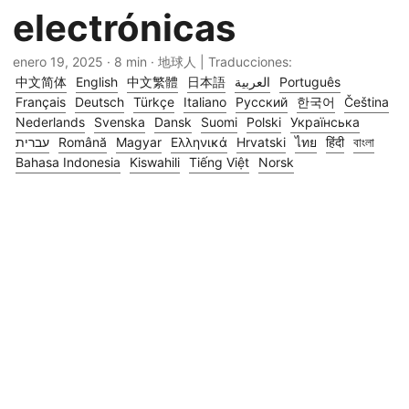
electrónicas
enero 19, 2025
· 8 min · 地球人 | Traducciones:
中文简体
English
中文繁體
日本語
العربية
Português
Français
Deutsch
Türkçe
Italiano
Русский
한국어
Čeština
Nederlands
Svenska
Dansk
Suomi
Polski
Українська
עברית
Română
Magyar
Ελληνικά
Hrvatski
ไทย
हिंदी
বাংলা
Bahasa Indonesia
Kiswahili
Tiếng Việt
Norsk