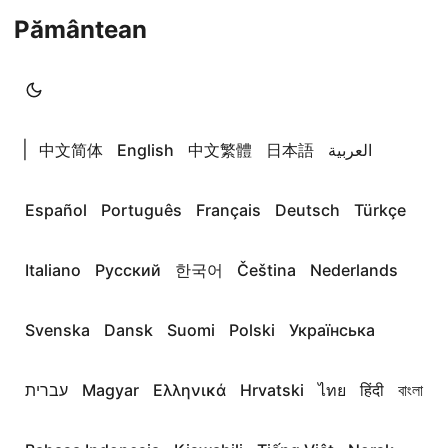
Pământean
|
中文简体
English
中文繁體
日本語
العربية
Español
Português
Français
Deutsch
Türkçe
Italiano
Русский
한국어
Čeština
Nederlands
Svenska
Dansk
Suomi
Polski
Українська
עברית
Magyar
Ελληνικά
Hrvatski
ไทย
हिंदी
বাংলা