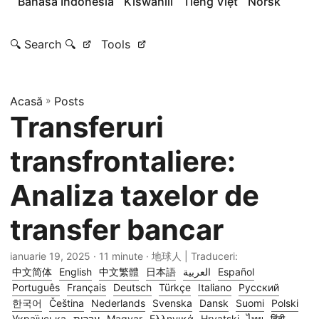
Bahasa Indonesia
Kiswahili
Tiếng Việt
Norsk
🔍 Search 🔍
Tools
Acasă
»
Posts
Transferuri
transfrontaliere:
Analiza taxelor de
transfer bancar
ianuarie 19, 2025
· 11 minute · 地球人 | Traduceri:
中文简体
English
中文繁體
日本語
العربية
Español
Português
Français
Deutsch
Türkçe
Italiano
Русский
한국어
Čeština
Nederlands
Svenska
Dansk
Suomi
Polski
Українська
עברית
Magyar
Ελληνικά
Hrvatski
ไทย
हिंदी