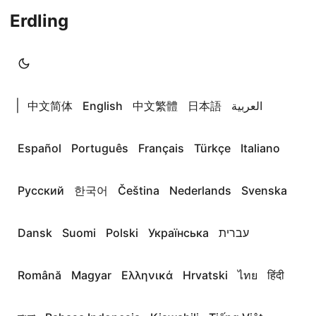
Erdling
|
中文简体
English
中文繁體
日本語
العربية
Español
Português
Français
Türkçe
Italiano
Русский
한국어
Čeština
Nederlands
Svenska
Dansk
Suomi
Polski
Українська
עברית
Română
Magyar
Ελληνικά
Hrvatski
ไทย
हिंदी