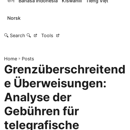
বাংলা
Bahasa Indonesia
Kiswahili
Tiếng Việt
Norsk
🔍 Search 🔍
Tools
Home
»
Posts
Grenzüberschreitend
e Überweisungen:
Analyse der
Gebühren für
telegrafische