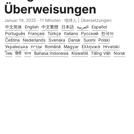
Überweisungen
Januar 19, 2025
· 11 Minuten · 地球人 | Übersetzungen:
中文简体
English
中文繁體
日本語
العربية
Español
Português
Français
Türkçe
Italiano
Русский
한국어
Čeština
Nederlands
Svenska
Dansk
Suomi
Polski
Українська
עברית
Română
Magyar
Ελληνικά
Hrvatski
ไทย
हिंदी
বাংলা
Bahasa Indonesia
Kiswahili
Tiếng Việt
Norsk