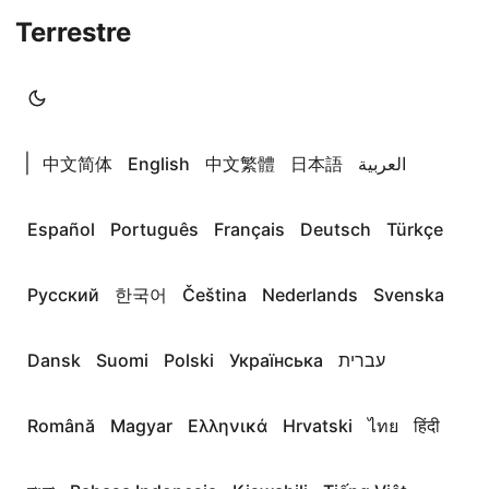
Terrestre
|
中文简体
English
中文繁體
日本語
العربية
Español
Português
Français
Deutsch
Türkçe
Русский
한국어
Čeština
Nederlands
Svenska
Dansk
Suomi
Polski
Українська
עברית
Română
Magyar
Ελληνικά
Hrvatski
ไทย
हिंदी