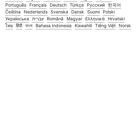
Português
Français
Deutsch
Türkçe
Русский
한국어
Čeština
Nederlands
Svenska
Dansk
Suomi
Polski
Українська
עברית
Română
Magyar
Ελληνικά
Hrvatski
ไทย
हिंदी
বাংলা
Bahasa Indonesia
Kiswahili
Tiếng Việt
Norsk