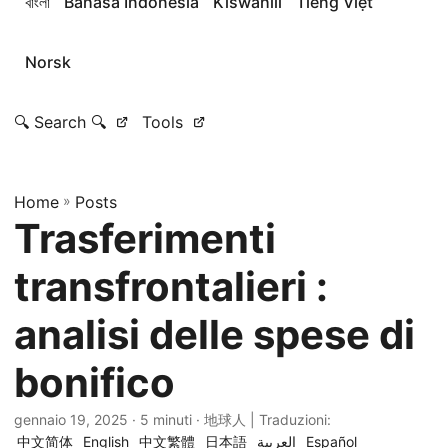
বাংলা
Bahasa Indonesia
Kiswahili
Tiếng Việt
Norsk
🔍 Search 🔍
Tools
Home
»
Posts
Trasferimenti
transfrontalieri :
analisi delle spese di
bonifico
gennaio 19, 2025
· 5 minuti · 地球人 | Traduzioni:
中文简体
English
中文繁體
日本語
العربية
Español