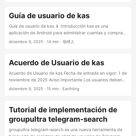
batería esté completamente cargada. Instrucciones Tras
instalar y abrir la app Charged, sigue la guía para conceder
Guía de usuario de kas
los permisos necesarios (como notificaciones, ignorar
optimización de batería, etc.). Cada vez que cargues el
Guía de usuario de kas 📱 Introducción kas es una
dispositivo, abre la app manualmente. La app monitorizará
aplicación de Android para administrar cuentas y comprar
automáticamente el estado de la batería durante la carga
aplicaciones. Con kas, puedes: 🔐 Administrar tus cuentas
diciembre 9, 2025
· 14 min · 地球人
y, cuando esté completamente cargada, emitirá por voz tu
de forma segura 🔍 Buscar y consultar información de
recordatorio personalizado en bucle. Cuando la batería
aplicaciones 📦 Ver detalles de la aplicación (versión,
esté completamente cargada, simplemente desconecta el
tamaño, calificación, etc.) 📥 Administrar el historial de
Acuerdo de Usuario de kas
cargador y la app se cerrará automáticamente. No es
compras de aplicaciones 🌍 Soporte para cambiar entre
necesario pulsar ningún botón en la pantalla. En los ajustes
tiendas de aplicaciones de múltiples países/regiones ⚠️
Acuerdo de Usuario de kas Fecha de entrada en vigor: 1 de
puedes personalizar el contenido del recordatorio, el
Notas importantes Cosas que podrían decepcionarte Sé
noviembre de 2025 Aviso Importante Los usuarios deben
intervalo de aviso y el idioma de la interfaz. Qué almacena
que esta aplicación no es para todos. Para evitar hacerte
comprender completamente y aceptar cumplir con este
diciembre 9, 2025
· 15 min · Earthling
la app La app de Android solo almacena los ajustes locales
perder el tiempo, enumero aquí las diferencias entre las
Acuerdo antes de usar la aplicación kas. Los usuarios
necesarios para su funcionamiento, como la selección de
expectativas de los usuarios y el uso real, así como los
pueden ver y descargar el contenido de la aplicación kas
idioma, el texto del recordatorio, si se ha completado la
problemas relacionados. ...
solo para los siguientes propósitos: Para uso personal del
Tutorial de implementación de
guía y los intervalos de aviso. ...
usuario, uso no comercial, y solo accesible iniciando sesión
groupultra telegram-search
en la propia cuenta del usuario. En todos los demás casos,
debe obtener un permiso por escrito de la aplicación kas
groupultra telegram-search es una nueva herramienta de
para copiar, volver a publicar, cargar, publicar, transmitir,