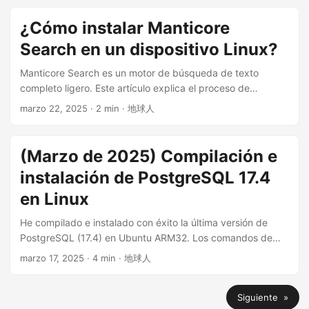
red está restringido en algunas regiones. Este artículo se
centrará en varios clientes de software proxy gratuitos y
¿Cómo instalar Manticore
de código abierto para Apple iPhone y analizará
Search en un dispositivo Linux?
detalladamente sus características, con la esperanza de
proporcionar una guía práctica para los usuarios de iPhone
Manticore Search es un motor de búsqueda de texto
que buscan la libertad en Internet. ...
completo ligero. Este artículo explica el proceso de
instalación en dispositivos Linux. Manticore Search es en sí
marzo 22, 2025
· 2 min · 地球人
misma una base de datos de código abierto (disponible en
GitHub ), creada en 2017 como continuación del motor de
Sphinx Search . ...
(Marzo de 2025) Compilación e
instalación de PostgreSQL 17.4
en Linux
He compilado e instalado con éxito la última versión de
PostgreSQL (17.4) en Ubuntu ARM32. Los comandos de
este artículo provienen principalmente de la
marzo 17, 2025
· 4 min · 地球人
documentación oficial de PostgreSQL. Ya he probado cada
comando de este artículo. ...
Siguiente »