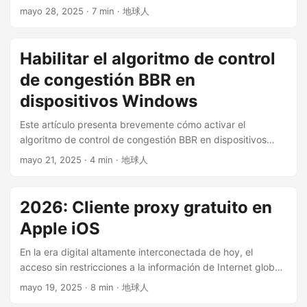
verificación de código y prevenir automáticamente los
mayo 28, 2025
· 7 min · 地球人
robots de spam en los chats grupales. En el futuro se
agregarán más funciones. ...
Habilitar el algoritmo de control
de congestión BBR en
dispositivos Windows
Este artículo presenta brevemente cómo activar el
algoritmo de control de congestión BBR en dispositivos
Windows, así como los posibles problemas al usar esta
mayo 21, 2025
· 4 min · 地球人
función actualmente. Introducción a BBR BBR (Bottleneck
Bandwidth and Round-trip propagation time) es un tipo de
algoritmo de control de congestión TCP más nuevo
2026: Cliente proxy gratuito en
desarrollado por Google. Su objetivo es resolver los
Apple iOS
problemas de baja utilización del ancho de banda y alta
latencia de los algoritmos de control de congestión
En la era digital altamente interconectada de hoy, el
tradicionales (como Reno o CUBIC) en ciertas condiciones
acceso sin restricciones a la información de Internet global
de red (especialmente en redes con cierta pérdida de
es crucial para el aprendizaje, el trabajo y el crecimiento
mayo 19, 2025
· 8 min · 地球人
paquetes y latencia). ...
personal. Sin embargo, por diversas razones, el acceso a la