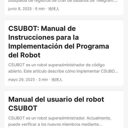
búsqueda de registros de chat de usuarios de Telegram.
distribuir o mostrar públicamente el contenido de la
Algunas recomendaciones: Robot de gestión de grupos de
junio 8, 2025
· 6 min · 地球人
aplicación kas. Los usuarios aceptan no utilizar la
Telegram @CSUBOT : puede enviar mensajes privados a
aplicación kas para la venta, el comercio u otros fines
nuevos usuarios y enviar códigos de verificación web de
comerciales. Los usuarios no pueden utilizar lenguaje
CloudFlare para realizar la revisión del ingreso al grupo,
CSUBOT: Manual de
amenazante, abusivo, vulgar, descortés o criminal. Los
para verificar si los usuarios que solicitan ingresar al grupo
usuarios tampoco pueden publicar o transmitir información
Instrucciones para la
son humanos reales. No molestará a otros miembros del
o materiales que infrinjan los derechos de terceros o
grupo. Consultar la IP pública de mi máquina para acceder
Implementación del Programa
contengan virus u otros componentes dañinos. La
a diferentes sitios web , puede detectar la configuración de
del Robot
aplicación kas se reserva el derecho de eliminar o editar
distribución de proxy para evitar que las herramientas de
cualquier información o material enviado por los usuarios. ...
IA bloqueen la cuenta. Puede ver la IP utilizada por los
CSUBOT es un robot superadministrador de código
usuarios para acceder a sitios web chinos, sitios web
abierto. Este artículo describe cómo implementar CSUBOT
internacionales de IA conocidos, sitios web internacionales
por tu cuenta. Por favor, lee este documento completo
mayo 29, 2025
· 3 min · 地球人
bloqueados y sitios web internacionales permitidos
primero: Manual de instrucciones del robot CSUBOT
Características del proyecto Según la documentación
Recomendado: Consulta la IP pública de esta máquina
oficial, Telegram Search proporciona las siguientes
para acceder a diferentes sitios web, para verificar el
Manual del usuario del robot
funciones principales: ...
entorno de red actual. ...
CSUBOT
CSUBOT es un robot superadministrador. Actualmente,
puede verificar a los nuevos miembros mediante