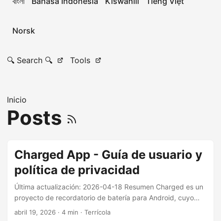
বাংলা
Bahasa Indonesia
Kiswahili
Tiếng Việt
Norsk
🔍 Search 🔍
Tools
Inicio
Posts
Charged App - Guía de usuario y
política de privacidad
Última actualización: 2026-04-18 Resumen Charged es un
proyecto de recordatorio de batería para Android, cuyo
objetivo principal es monitorizar localmente el estado de
abril 19, 2026
· 4 min · Terrícola
carga del dispositivo y emitir notificaciones cuando la