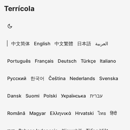
Terrícola
|
中文简体
English
中文繁體
日本語
العربية
Português
Français
Deutsch
Türkçe
Italiano
Русский
한국어
Čeština
Nederlands
Svenska
Dansk
Suomi
Polski
Українська
עברית
Română
Magyar
Ελληνικά
Hrvatski
ไทย
हिंदी