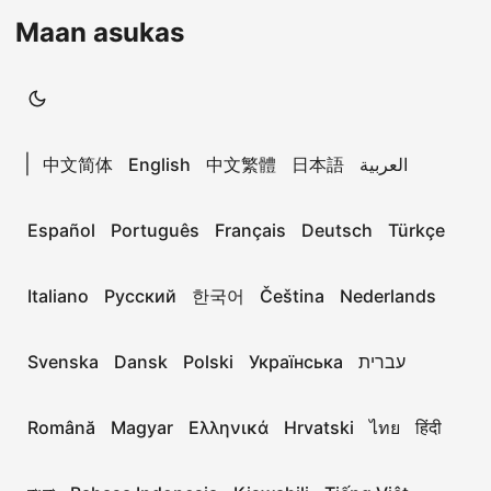
Maan asukas
|
中文简体
English
中文繁體
日本語
العربية
Español
Português
Français
Deutsch
Türkçe
Italiano
Русский
한국어
Čeština
Nederlands
Svenska
Dansk
Polski
Українська
עברית
Română
Magyar
Ελληνικά
Hrvatski
ไทย
हिंदी