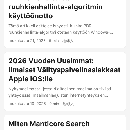
ruuhkienhallinta-algoritmin
käyttöönotto
Tämä artikkeli esittelee lyhyesti, kuinka BBR-
ruuhkienhallinta-algoritmi otetaan käyttöön Windows-
laitteissa; sekä nykyisen käytön mahdolliset ongelmat. BBR
toukokuuta 21, 2025
· 5 min · 地球人
Johdanto BBR (Bottleneck Bandwidth and Round-trip
propagation time) on Googlen kehittämä uudempi TCP
ruuhkienhallinta-algoritmi. Sen tarkoituksena on ratkaista
2026 Vuoden Uusimmat:
perinteisten ruuhkienhallinta-algoritmien (kuten Reno tai
Ilmaiset Välityspalvelinasiakkaat
CUBIC) ongelmat, jotka liittyvät alhaiseen kaistanleveyden
hyödyntämiseen ja suuriin viiveisiin tietyissä
Apple iOS:lle
verkkoympäristöissä (erityisesti verkoissa, joissa on tietty
Nykymaailmassa, jossa digitaalinen maailma on tiiviisti
määrä pakettihäviöitä ja viiveitä). ...
yhteydessä, maailmanlaajuisten internetyhteyksien
esteetön käyttö on elintärkeää oppimiselle, työlle ja
toukokuuta 19, 2025
· 9 min · 地球人
henkilökohtaiselle kehitykselle. Syystä tai toisesta joillakin
alueilla verkkoyhteydet ovat kuitenkin rajoitettuja. Tässä
artikkelissa keskitytään muutamiin ilmaisiin avoimen
Miten Manticore Search
lähdekoodin välityspalvelinasiakasohjelmistoihin, jotka