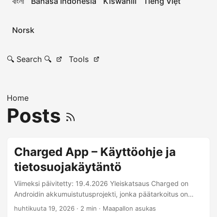
বাংলা
Bahasa Indonesia
Kiswahili
Tiếng Việt
Norsk
🔍 Search 🔍
Tools
Home
Posts
Charged App – Käyttöohje ja
tietosuojakäytäntö
Viimeksi päivitetty: 19.4.2026 Yleiskatsaus Charged on
Androidin akkumuistutusprojekti, jonka päätarkoitus on
seurata laitteen lataustilaa paikallisesti ja ilmoittaa, kun
huhtikuuta 19, 2026
· 2 min · Maapallon asukas
akku on täynnä. Käyttöohjeet Asenna ja avaa Charged-