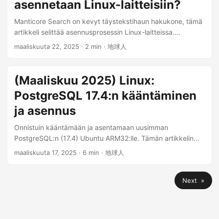
asennetaan Linux-laitteisiin?
soveltuvat Apple iPhoneen, ja analysoidaan
yksityiskohtaisesti niiden ominaisuuksia toivoen tarjoavansa
Manticore Search on kevyt täystekstihaun hakukone, tämä
käytännön oppaan verkon vapautta etsiville iPhone-
artikkeli selittää asennusprosessin Linux-laitteissa.
käyttäjille. ...
Manticore Search on itsessään avoimen lähdekoodin
maaliskuuta 22, 2025
· 2 min · 地球人
tietokanta (saatavilla osoitteessa GitHub), joka luotiin
vuonna 2017 jatkona Sphinx-haulle. Asennusvaatimukset .
Asenna suoraan paketin avulla, vaatimukset: ...
(Maaliskuu 2025) Linux:
PostgreSQL 17.4:n kääntäminen
ja asennus
Onnistuin kääntämään ja asentamaan uusimman
PostgreSQL:n (17.4) Ubuntu ARM32:lle. Tämän artikkelin
komennot ovat pääosin peräisin PostgreSQL:n virallisesta
maaliskuuta 17, 2025
· 6 min · 地球人
dokumentaatiosta. Olen testannut jokaisen artikkelin
komennon käytännössä. Voit nähdä järjestelmän, johon
Next »
asennus onnistui, täältä: PostgreSQL-rakennusfarmi ...