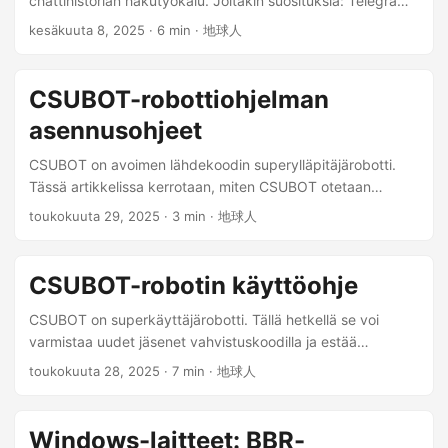
chattihistorian hakutyökalu. Joitakin suosituksia: Telegram-
näyttää julkisesti kas-sovelluksen sisältöä. Käyttäjät
ryhmän hallintabotti @CSUBOT: Voi lähettää yksityisviestejä
kesäkuuta 8, 2025
· 6 min · 地球人
sitoutuvat olemaan käyttämättä kas-sovellusta myyntiin,
uusille käyttäjille ja lähettää CloudFlaren verkkosivun
kauppaan tai muihin kaupallisiin tarkoituksiin. Käyttäjät
vahvistuskoodin ryhmään pääsyvalvonnan suorittamiseksi,
eivät saa käyttää uhkaavaa, loukkaavaa, vulgaaria,
jolla varmistetaan, että ryhmään pyrkivät käyttäjät ovat
CSUBOT-robottiohjelman
epäkohteliasta tai rikollista kieltä. Käyttäjät eivät myöskään
todellisia ihmisiä. Ei häiritse muita ryhmän jäseniä. Tarkista
saa lähettää tai välittää tietoja tai materiaaleja, jotka
asennusohjeet
nykyisen koneen julkinen IP-osoite, kun käytät eri
loukkaavat kolmannen osapuolen oikeuksia tai sisältävät
verkkosivustoja, jolla voit havaita välityspalvelimen
CSUBOT on avoimen lähdekoodin superylläpitäjärobotti.
viruksia tai muita haitallisia komponentteja. kas-sovellus
jakokokoonpanon ja välttää AI-työkalujen tilin eston. Voi
Tässä artikkelissa kerrotaan, miten CSUBOT otetaan
pidättää oikeuden poistaa tai muokata käyttäjien
tarkistaa käyttäjän IP-osoitteen, kun hän käyttää kiinalaisia
käyttöön itse. Lue ensin tämä dokumentti kokonaan:
lähettämiä tietoja tai materiaaleja. ...
toukokuuta 29, 2025
· 3 min · 地球人
verkkosivustoja, kansainvälisesti tunnettuja AI-
CSUBOT-robotin käyttöohje ...
verkkosivustoja, estettyjä kansainvälisiä verkkosivustoja ja
sallittuja kansainvälisiä verkkosivustoja. Projektin
CSUBOT-robotin käyttöohje
ominaisuudet Virallisen dokumentaation mukaan Telegram
Search tarjoaa seuraavat ydintoiminnot: ...
CSUBOT on superkäyttäjärobotti. Tällä hetkellä se voi
varmistaa uudet jäsenet vahvistuskoodilla ja estää
automaattisesti roskapostirobotit ryhmäkeskusteluissa.
toukokuuta 28, 2025
· 7 min · 地球人
Tulevaisuudessa siihen lisätään enemmän toimintoja. ...
Windows-laitteet: BBR-