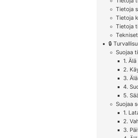
Tietoja t
Tietoja 
Tietoja 
Tietoja 
Teknise
🔒 Turvalli
Suojaa ti
1. Älä
2. Käy
3. Äl
4. Suo
5. Sä
Suojaa s
1. Lat
2. Va
3. Päi