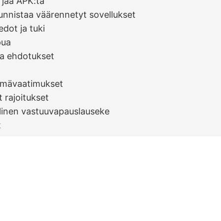
ä jaa APK:ta
unnistaa väärennetyt sovellukset
edot ja tuki
pua
ja ehdotukset
elmävaatimukset
 rajoitukset
llinen vastuuvapauslauseke
t