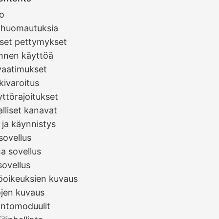
o
ä huomautuksia
iset pettymykset
ennen käyttöä
livaatimukset
skivaroitus
yttörajoitukset
alliset kanavat
 ja käynnistys
 sovellus
a sovellus
sovellus
öoikeuksien kuvaus
ojen kuvaus
intomoduulit