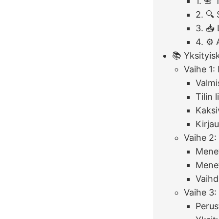
1. 📇 
2. 🔍
3. 📥
4. ⚙️
📚 Yksityi
Vaihe 1: L
Valmi
Tilin
Kaksi
Kirja
Vaihe 2:
Menet
Menet
Vaihd
Vaihe 3:
Perus