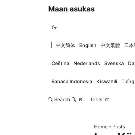
Maan asukas
|
中文简体
English
中文繁體
日本
Čeština
Nederlands
Svenska
Da
Bahasa Indonesia
Kiswahili
Tiếng
🔍 Search 🔍
Tools
Home
»
Posts