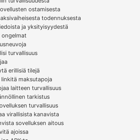
ilin turvallisuudesta
sovellusten ostamisesta
kaksivaiheisesta todennuksesta
tiedoista ja yksityisyydestä
t ongelmat
suusneuvoja
lisi turvallisuus
 jaa
tä erillisiä tilejä
ä linkitä maksutapoja
jaa laitteen turvallisuus
ännöllinen tarkistus
ovelluksen turvallisuus
aa virallisista kanavista
hvista sovelluksen aitous
vitä ajoissa