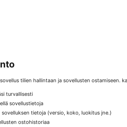
anto
ovellus tilien hallintaan ja sovellusten ostamiseen. kas
äsi turvallisesti
ellä sovellustietoja
 sovelluksen tietoja (versio, koko, luokitus jne.)
ellusten ostohistoriaa