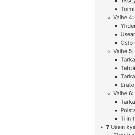
Yksit
Toimi
Vaihe 4:
Yhden
Usean
Osto-
Vaihe 5:
Tarka
Tehtä
Tarka
Eräto
Vaihe 6: 
Tarkas
Poista
Tilin t
❓ Usein ky