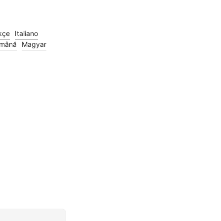
kçe
Italiano
mână
Magyar