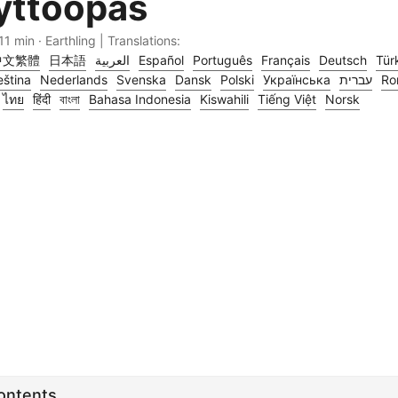
yttöopas
11 min · Earthling | Translations:
中文繁體
日本語
العربية
Español
Português
Français
Deutsch
Tür
ština
Nederlands
Svenska
Dansk
Polski
Українська
עברית
Ro
ไทย
हिंदी
বাংলা
Bahasa Indonesia
Kiswahili
Tiếng Việt
Norsk
Contents