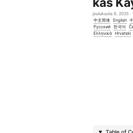
kas Kä
joulukuuta 9, 2025
· 
中文简体
English
Русский
한국어
Če
Ελληνικά
Hrvatski
Table of 