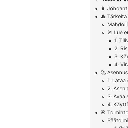
📱 Johdant
⚠️ Tärkeit
Mahdoll
🚨 Lue 
1. Ti
2. Ri
3. Kä
4. Vir
🚀 Asennus
1. Lataa
2. Asenn
3. Avaa 
4. Käytt
🎯 Toimint
Päätoim