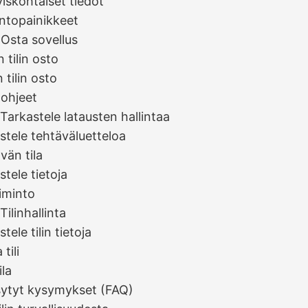
yiskohtaiset tiedot
ntopainikkeet
 Osta sovellus
 tilin osto
 tilin osto
ohjeet
 Tarkastele latausten hallintaa
stele tehtäväluetteloa
vän tila
stele tietoja
iminto
Tilinhallinta
tele tilin tietoja
 tili
ila
sytyt kysymykset (FAQ)