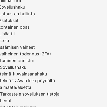
Tilinhallinta
 Sovellushaku
 Latausten hallinta
 Asetukset
skohtainen opas
isää tili
stelu
 lisäämisen vaiheet
vaiheinen todennus (2FA)
utuminen onnistui
 Sovellushaku
elmä 1: Avainsanahaku
elmä 2: Avaa leikepöydältä
a maata/aluetta
 Tarkastele sovelluksen tietoja
tiedot