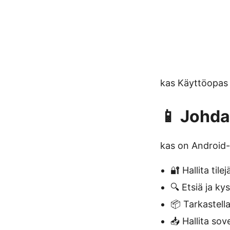
kas Käyttöopas
📱 Johd
kas on Android-s
🔐 Hallita tilej
🔍 Etsiä ja kys
📦 Tarkastella
📥 Hallita sov