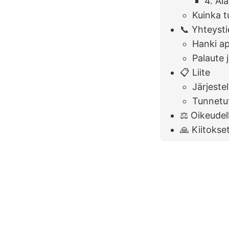
4. Äl
Kuinka t
📞 Yhteysti
Hanki a
Palaute 
📋 Liite
Järjest
Tunnetut
⚖️ Oikeude
🙏 Kiitokse