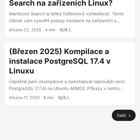
Search na zařízeních Linux?
naději, že poskytne užitečného průvodce pro uživatele
iPhonů usilující o svobodu na internetu. ...
Manticore Search je lehký fulltextový vyhledávač. Tento
článek vám vysvětlí postup instalace na zařízeních s
Linuxem. Manticore Search je sám o sobě open source
března 22, 2025
· 4 min · 地球人
databáze (dostupná na GitHub ), která byla vytvořena v
roce 2017 jako pokračování vyhledávacího enginu Sphinx
Search . ...
(Březen 2025) Kompilace a
instalace PostgreSQL 17.4 v
Linuxu
Úspěšně jsem zkompiloval a nainstaloval nejnovější verzi
PostgreSQL (17.4) na Ubuntu ARM32. Příkazy v tomto
článku pocházejí převážně z oficiální dokumentace
března 17, 2025
· 8 min · 地球人
PostgreSQL. Každý příkaz v tomto článku jsem již
otestoval. ...
Další »