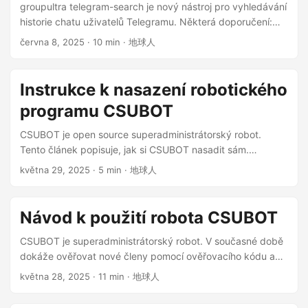
groupultra telegram-search je nový nástroj pro vyhledávání
nahrávání, zveřejňování, přenosu, distribuci nebo
historie chatu uživatelů Telegramu. Některá doporučení:
veřejnému zobrazování obsahu aplikace kas. Uživatelé
Robot pro správu skupin Telegramu @CSUBOT : Může
června 8, 2025
· 10 min · 地球人
souhlasí s tím, že nebudou používat aplikaci kas k prodeji,
posílat soukromé zprávy novým uživatelům a odesílat
obchodu nebo jiným komerčním účelům. Uživatelé nesmí
ověřovací kódy webových stránek CloudFlare k provádění
používat výhružný, urážlivý, vulgární, nezdvořilý nebo
kontroly vstupu do skupiny, aby se ověřilo, zda jsou
Instrukce k nasazení robotického
kriminální jazyk. Uživatelé také nesmí zveřejňovat nebo
uživatelé, kteří žádají o vstup do skupiny, skuteční lidé.
přenášet informace nebo materiály, které porušují práva
programu CSUBOT
Nebude rušit ostatní členy skupiny. Zkontrolujte veřejnou IP
jakékoli třetí strany nebo obsahují viry nebo jiné škodlivé
adresu vašeho počítače pro přístup k různým webům ,
CSUBOT je open source superadministrátorský robot.
součásti. Aplikace kas si vyhrazuje právo smazat nebo
můžete detekovat konfiguraci proxy serveru a vyhnout se
Tento článek popisuje, jak si CSUBOT nasadit sám.
upravit jakékoli informace nebo materiály předložené
zablokování nástrojem AI. Můžete zobrazit IP adresu
Přečtěte si prosím nejprve celou tuto dokumentaci: Návod
uživateli. ...
května 29, 2025
· 5 min · 地球人
používanou uživateli pro přístup na čínské webové stránky,
k použití robota CSUBOT ...
mezinárodní známé webové stránky AI, zablokované
mezinárodní webové stránky a povolené mezinárodní
Návod k použití robota CSUBOT
webové stránky. Vlastnosti projektu Podle oficiální
dokumentace nabízí Telegram Search následující klíčové
CSUBOT je superadministrátorský robot. V současné době
funkce: ...
dokáže ověřovat nové členy pomocí ověřovacího kódu a
automaticky tak zabraňuje spamovacím robotům v
května 28, 2025
· 11 min · 地球人
skupinových chatech. V budoucnu budou přidány další
funkce. ...