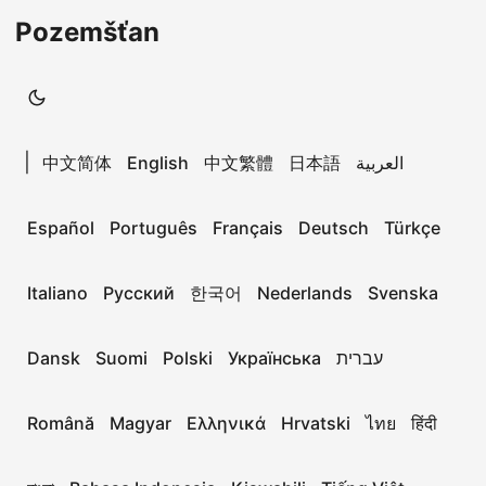
Pozemšťan
|
中文简体
English
中文繁體
日本語
العربية
Español
Português
Français
Deutsch
Türkçe
Italiano
Русский
한국어
Nederlands
Svenska
Dansk
Suomi
Polski
Українська
עברית
Română
Magyar
Ελληνικά
Hrvatski
ไทย
हिंदी