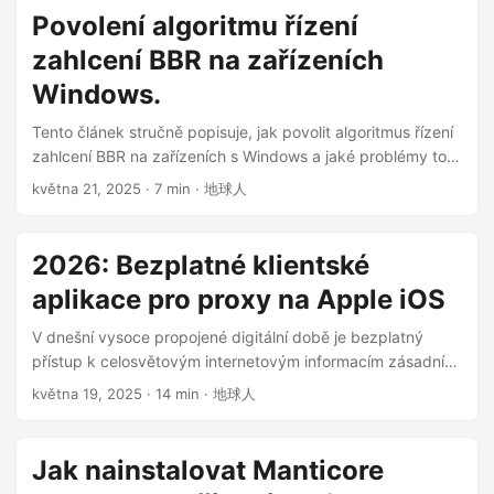
Povolení algoritmu řízení
zahlcení BBR na zařízeních
Windows.
Tento článek stručně popisuje, jak povolit algoritmus řízení
zahlcení BBR na zařízeních s Windows a jaké problémy to
může způsobit. ...
května 21, 2025
· 7 min · 地球人
2026: Bezplatné klientské
aplikace pro proxy na Apple iOS
V dnešní vysoce propojené digitální době je bezplatný
přístup k celosvětovým internetovým informacím zásadní
pro učení, práci a osobní růst. Z různých důvodů je však
května 19, 2025
· 14 min · 地球人
přístup k internetu v některých oblastech omezen. Tento
článek se zaměří na několik bezplatných klientských
softwarů pro proxy s otevřeným zdrojovým kódem pro
Jak nainstalovat Manticore
Apple iPhone a podrobně analyzuje jejich vlastnosti, v