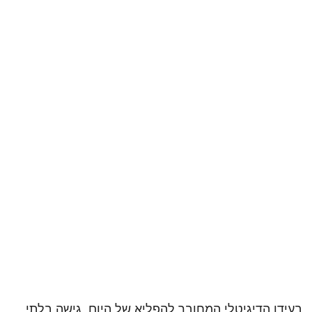
בעידן הדיגיטלי המחובר להפליא של היום, גישה בלתי