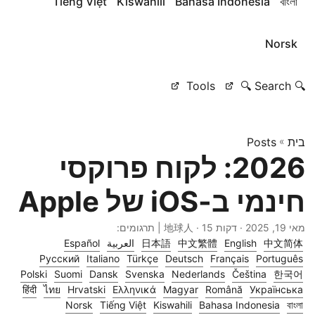
Tiếng Việt
Kiswahili
Bahasa Indonesia
বাংলা
Norsk
Tools
🔍 Search 🔍
בית
»
Posts
2026: לקוח פרוקסי
חינמי ב-iOS של Apple
מאי 19, 2025
· דקות 15 · 地球人 | תרגומים:
中文简体
English
中文繁體
日本語
العربية
Español
Русский
Italiano
Türkçe
Deutsch
Français
Português
Polski
Suomi
Dansk
Svenska
Nederlands
Čeština
한국어
हिंदी
ไทย
Hrvatski
Ελληνικά
Magyar
Română
Українська
Norsk
Tiếng Việt
Kiswahili
Bahasa Indonesia
বাংলা