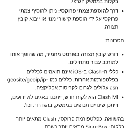
בקלות בממשק הגרפי.
דרך להוספת צמתי פרוקסי:
ניתן להוסיף צמתי
פרוקסי על ידי הוספת קישורי מנוי או ייבוא קובץ
תצורה.
חסרונות:
דורש קובץ תצורה בפורמט מחמיר, מה שהופך אותו
למורכב עבור מתחילים.
כללי ה-Clash ב-iOS אינם תואמים לכללים
בפלטפורמות אחרות. כללים כמו geosite/geoip/ip-
asn עלולים לגרום לקריסות אפליקציה.
Clash MI הוא לקוח חדש, ייתכנו באגים לא ידועים,
וייתכן שינויים תכופים בממשק, בהגדרות וכו'.
בהשוואה, כפלטפורמת פרוקסי, Clash מתאים יותר
כלקוח; Sing-Box מתאים יותר כשרת.