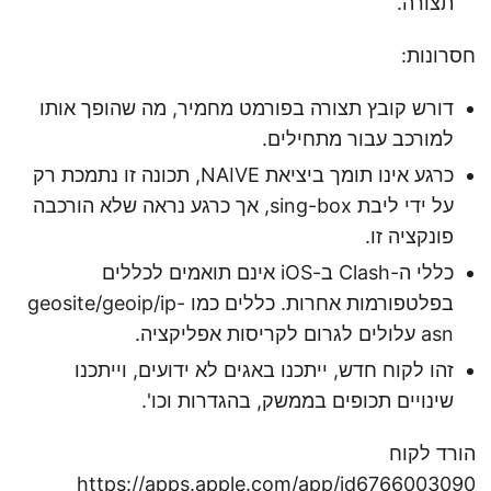
תצורה.
חסרונות:
דורש קובץ תצורה בפורמט מחמיר, מה שהופך אותו
למורכב עבור מתחילים.
כרגע אינו תומך ביציאת NAIVE, תכונה זו נתמכת רק
על ידי ליבת sing-box, אך כרגע נראה שלא הורכבה
פונקציה זו.
כללי ה-Clash ב-iOS אינם תואמים לכללים
בפלטפורמות אחרות. כללים כמו geosite/geoip/ip-
asn עלולים לגרום לקריסות אפליקציה.
זהו לקוח חדש, ייתכנו באגים לא ידועים, וייתכנו
שינויים תכופים בממשק, בהגדרות וכו'.
הורד לקוח
https://apps.apple.com/app/id6766003090