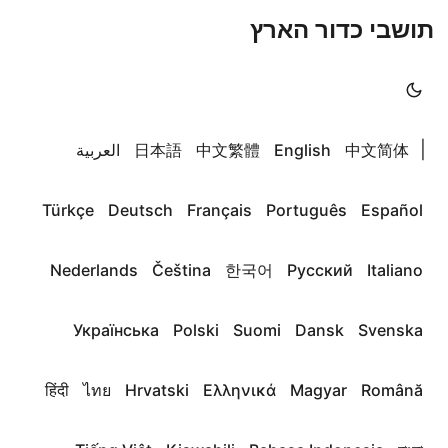
תושבי כדור הארץ
|
中文简体
English
中文繁體
日本語
العربية
Türkçe
Deutsch
Français
Português
Español
Nederlands
Čeština
한국어
Русский
Italiano
Українська
Polski
Suomi
Dansk
Svenska
हिंदी
ไทย
Hrvatski
Ελληνικά
Magyar
Română