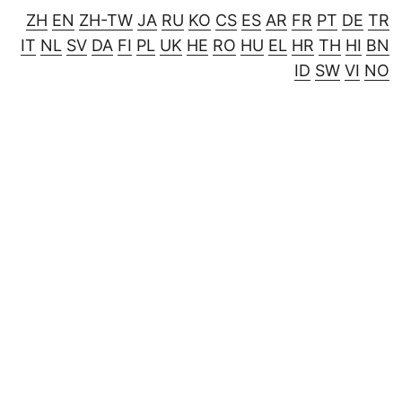
ZH
EN
ZH-TW
JA
RU
KO
CS
ES
AR
FR
PT
DE
TR
IT
NL
SV
DA
FI
PL
UK
HE
RO
HU
EL
HR
TH
HI
BN
ID
SW
VI
NO