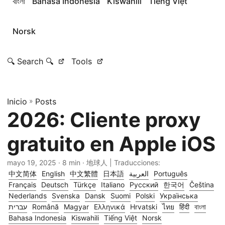
বাংলা
Bahasa Indonesia
Kiswahili
Tiếng Việt
Norsk
🔍 Search 🔍
Tools
Inicio
»
Posts
2026: Cliente proxy
gratuito en Apple iOS
mayo 19, 2025
· 8 min · 地球人 | Traducciones:
中文简体
English
中文繁體
日本語
العربية
Português
Français
Deutsch
Türkçe
Italiano
Русский
한국어
Čeština
Nederlands
Svenska
Dansk
Suomi
Polski
Українська
עברית
Română
Magyar
Ελληνικά
Hrvatski
ไทย
हिंदी
বাংলা
Bahasa Indonesia
Kiswahili
Tiếng Việt
Norsk