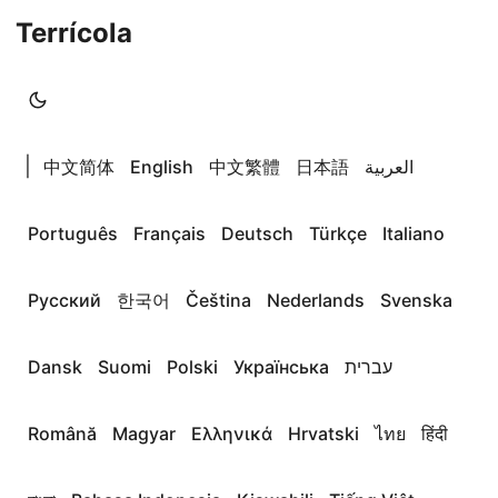
Terrícola
|
中文简体
English
中文繁體
日本語
العربية
Português
Français
Deutsch
Türkçe
Italiano
Русский
한국어
Čeština
Nederlands
Svenska
Dansk
Suomi
Polski
Українська
עברית
Română
Magyar
Ελληνικά
Hrvatski
ไทย
हिंदी