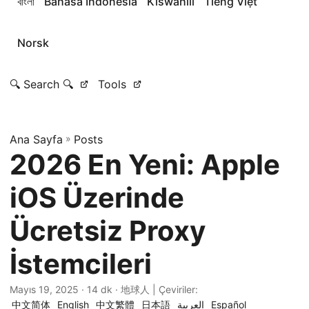
বাংলা
Bahasa Indonesia
Kiswahili
Tiếng Việt
Norsk
🔍 Search 🔍
Tools
Ana Sayfa
»
Posts
2026 En Yeni: Apple
iOS Üzerinde
Ücretsiz Proxy
İstemcileri
Mayıs 19, 2025
· 14 dk · 地球人 | Çeviriler:
中文简体
English
中文繁體
日本語
العربية
Español