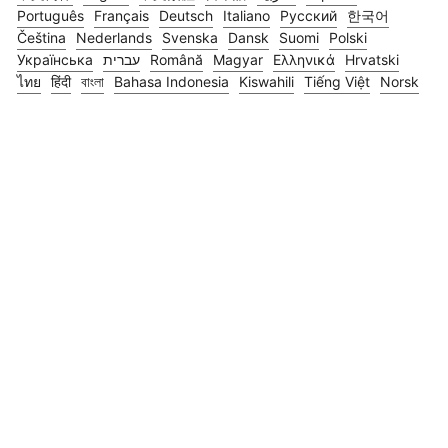
Português
Français
Deutsch
Italiano
Русский
한국어
Čeština
Nederlands
Svenska
Dansk
Suomi
Polski
Українська
עברית
Română
Magyar
Ελληνικά
Hrvatski
ไทย
हिंदी
বাংলা
Bahasa Indonesia
Kiswahili
Tiếng Việt
Norsk