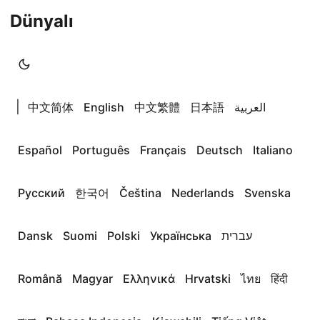
Dünyalı
|
中文简体
English
中文繁體
日本語
العربية
Español
Português
Français
Deutsch
Italiano
Русский
한국어
Čeština
Nederlands
Svenska
Dansk
Suomi
Polski
Українська
עברית
Română
Magyar
Ελληνικά
Hrvatski
ไทย
हिंदी