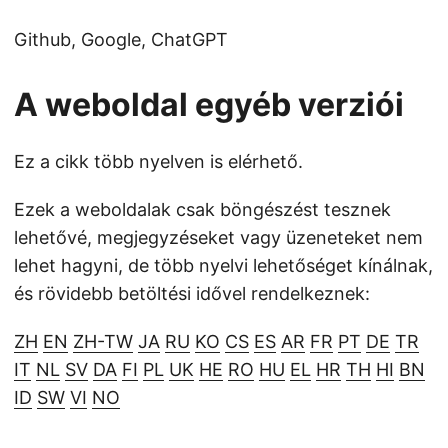
Github, Google, ChatGPT
A weboldal egyéb verziói
Ez a cikk több nyelven is elérhető.
Ezek a weboldalak csak böngészést tesznek
lehetővé, megjegyzéseket vagy üzeneteket nem
lehet hagyni, de több nyelvi lehetőséget kínálnak,
és rövidebb betöltési idővel rendelkeznek:
ZH
EN
ZH-TW
JA
RU
KO
CS
ES
AR
FR
PT
DE
TR
IT
NL
SV
DA
FI
PL
UK
HE
RO
HU
EL
HR
TH
HI
BN
ID
SW
VI
NO