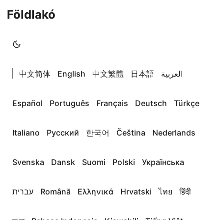
Földlakó
|
中文简体
English
中文繁體
日本語
العربية
Español
Português
Français
Deutsch
Türkçe
Italiano
Русский
한국어
Čeština
Nederlands
Svenska
Dansk
Suomi
Polski
Українська
עברית
Română
Ελληνικά
Hrvatski
ไทย
हिंदी