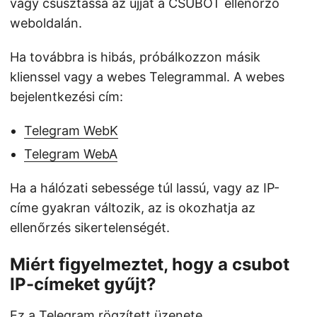
vagy csúsztassa az ujját a CSUBOT ellenőrző
weboldalán.
Ha továbbra is hibás, próbálkozzon másik
klienssel vagy a webes Telegrammal. A webes
bejelentkezési cím:
Telegram WebK
Telegram WebA
Ha a hálózati sebessége túl lassú, vagy az IP-
címe gyakran változik, az is okozhatja az
ellenőrzés sikertelenségét.
Miért figyelmeztet, hogy a csubot
IP-címeket gyűjt?
Ez a Telegram rögzített üzenete.