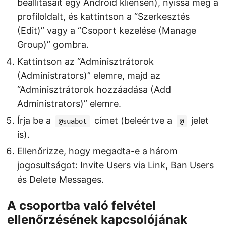
beállításait egy Android kliensen), nyissa meg a
profiloldalt, és kattintson a “Szerkesztés
(Edit)” vagy a “Csoport kezelése (Manage
Group)” gombra.
Kattintson az “Adminisztrátorok
(Administrators)” elemre, majd az
“Adminisztrátorok hozzáadása (Add
Administrators)” elemre.
Írja be a
címet (beleértve a
jelet
@suabot
@
is).
Ellenőrizze, hogy megadta-e a három
jogosultságot: Invite Users via Link, Ban Users
és Delete Messages.
A csoportba való felvétel
ellenőrzésének kapcsolójának