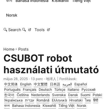
বাংলা
Bahasa Indonesia
Kiswahili
Tiếng Việt
Norsk
🔍 Search 🔍
Tools
Home
»
Posts
CSUBOT robot
használati útmutató
május 28, 2025
· 13 perc · 地球人 | Fordítások:
中文简体
English
中文繁體
日本語
العربية
Español
Português
Français
Deutsch
Türkçe
Italiano
Русский
한국어
Čeština
Nederlands
Svenska
Dansk
Suomi
Polski
Українська
עברית
Română
Ελληνικά
Hrvatski
ไทย
हिंदी
বাংলা
Bahasa Indonesia
Kiswahili
Tiếng Việt
Norsk