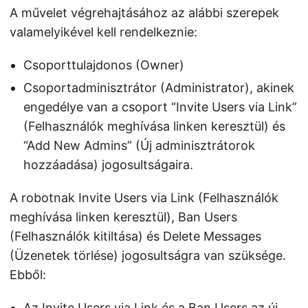
A művelet végrehajtásához az alábbi szerepek
valamelyikével kell rendelkeznie:
Csoporttulajdonos (Owner)
Csoportadminisztrátor (Administrator), akinek
engedélye van a csoport “Invite Users via Link”
(Felhasználók meghívása linken keresztül) és
“Add New Admins” (Új adminisztrátorok
hozzáadása) jogosultságaira.
A robotnak Invite Users via Link (Felhasználók
meghívása linken keresztül), Ban Users
(Felhasználók kitiltása) és Delete Messages
(Üzenetek törlése) jogosultságra van szüksége.
Ebből:
Az Invite Users via Link és a Ban Users az új