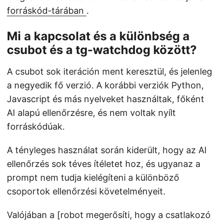
forráskód-tárában
.
Mi a kapcsolat és a különbség a
csubot és a tg-watchdog között?
A csubot sok iteráción ment keresztül, és jelenleg
a negyedik fő verzió. A korábbi verziók Python,
Javascript és más nyelveket használtak, főként
AI alapú ellenőrzésre, és nem voltak nyílt
forráskódúak.
A tényleges használat során kiderült, hogy az AI
ellenőrzés sok téves ítéletet hoz, és ugyanaz a
prompt nem tudja kielégíteni a különböző
csoportok ellenőrzési követelményeit.
Valójában a [robot megerősíti, hogy a csatlakozó