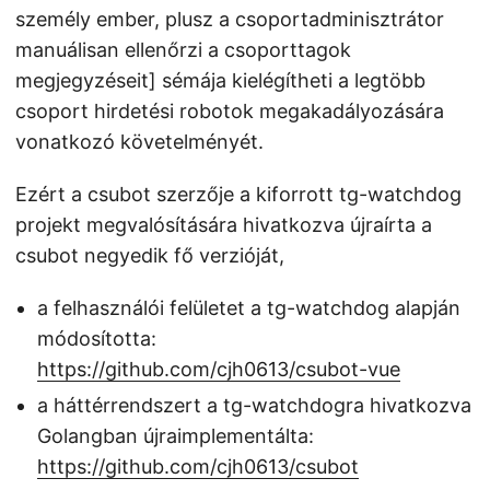
személy ember, plusz a csoportadminisztrátor
manuálisan ellenőrzi a csoporttagok
megjegyzéseit] sémája kielégítheti a legtöbb
csoport hirdetési robotok megakadályozására
vonatkozó követelményét.
Ezért a csubot szerzője a kiforrott tg-watchdog
projekt megvalósítására hivatkozva újraírta a
csubot negyedik fő verzióját,
a felhasználói felületet a tg-watchdog alapján
módosította:
https://github.com/cjh0613/csubot-vue
a háttérrendszert a tg-watchdogra hivatkozva
Golangban újraimplementálta:
https://github.com/cjh0613/csubot