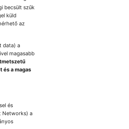
gi becsült szűk
el küld
mérhető az
t data) a
mivel magasabb
ztmetszetű
ást és a magas
el és
t Networks) a
mányos