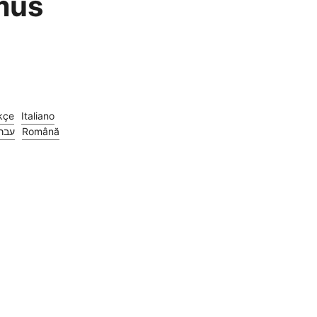
tmus
kçe
Italiano
עבר
Română