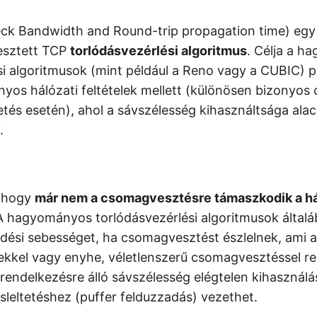
ck Bandwidth and Round-trip propagation time) egy 
lesztett TCP
torlódásvezérlési algoritmus
. Célja a 
si algoritmusok (mint például a Reno vagy a CUBIC) 
yos hálózati feltételek mellett (különösen bizonyos
etés esetén), ahol a sávszélesség kihasználtsága ala
.
, hogy
már nem a csomagvesztésre támaszkodik a hál
 A hagyományos torlódásvezérlési algoritmusok által
ldési sebességet, ha csomagvesztést észlelnek, ami 
kkel vagy enyhe, véletlenszerű csomagvesztéssel r
rendelkezésre álló sávszélesség elégtelen kihasznál
sleltetéshez (puffer felduzzadás) vezethet.