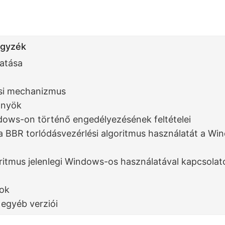
egyzék
atása
i mechanizmus
őnyök
ows-on történő engedélyezésének feltételei
 a BBR torlódásvezérlési algoritmus használatát a W
n
ritmus jelenlegi Windows-os használatával kapcsolat
sok
 egyéb verziói