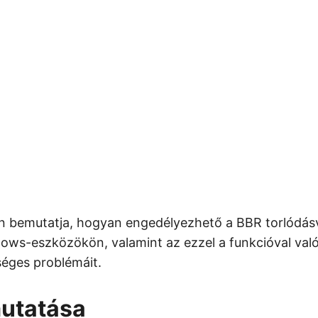
en bemutatja, hogyan engedélyezhető a BBR torlódásv
ows-eszközökön, valamint az ezzel a funkcióval való
séges problémáit.
utatása