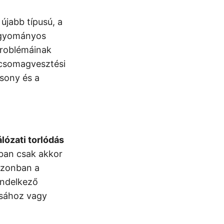
újabb típusú, a
hagyományos
problémáinak
 csomagvesztési
csony és a
ózati torlódás
ában csak akkor
azonban a
endelkező
ásához vagy