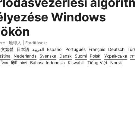
rlódásvezérlési algori
élyezése Windows
zökön
erc · 地球人 | Fordítások:
中文繁體
日本語
العربية
Español
Português
Français
Deutsch
Tür
ština
Nederlands
Svenska
Dansk
Suomi
Polski
Українська
ית
ไทย
हिंदी
বাংলা
Bahasa Indonesia
Kiswahili
Tiếng Việt
Norsk