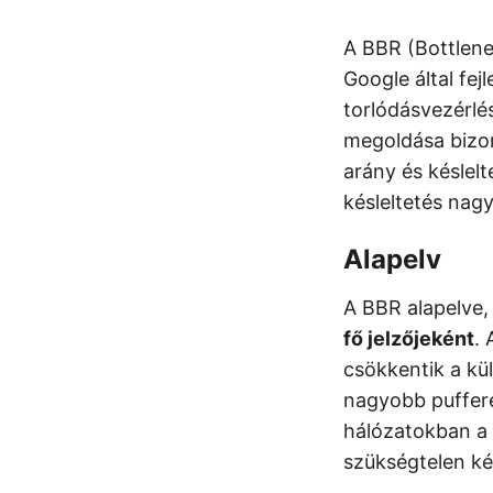
A BBR (Bottlene
Google által fej
torlódásvezérlé
megoldása bizon
arány és késlelt
késleltetés nagy
Alapelv
A BBR alapelve
fő jelzőjeként
.
csökkentik a kü
nagyobb puffere
hálózatokban a 
szükségtelen ké