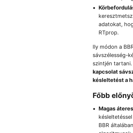
Körbefordulás
keresztmetsze
adatokat, hog
RTprop.
Ily módon a BBR
sávszélesség-ké
szintjén tartani
kapcsolat sávs
késleltetést a 
Főbb előny
Magas átere
késleltetésse
BBR általába