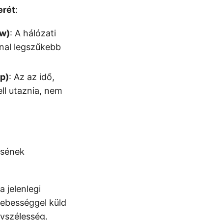
erét
:
Bw)
: A hálózati
onal legszűkebb
op)
: Az az idő,
ll utaznia, nem
ésének
a jelenlegi
sebességgel küld
ávszélesség.