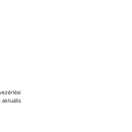
ezérlési
 aktuális