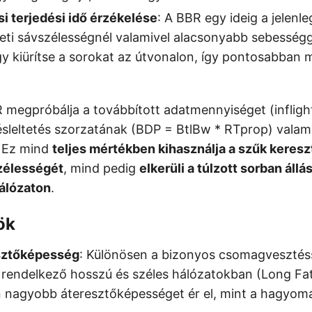
i terjedési idő érzékelése
: A BBR egy ideig a jelenle
ti sávszélességnél valamivel alacsonyabb sebességg
y kiürítse a sorokat az útvonalon, így pontosabban 
 megpróbálja a továbbított adatmennyiséget (infligh
sleltetés szorzatának (BDP = BtlBw * RTprop) vala
. Ez mind
teljes mértékben kihasználja a szűk keres
zélességét
, mind pedig
elkerüli a túlzott sorban áll
hálózaton
.
ök
sztőképesség
: Különösen a bizonyos csomagvesztéss
l rendelkező hosszú és széles hálózatokban (Long Fa
n nagyobb áteresztőképességet ér el, mint a hagyo