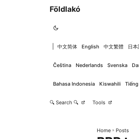
Földlakó
|
中文简体
English
中文繁體
日本
Čeština
Nederlands
Svenska
Da
Bahasa Indonesia
Kiswahili
Tiếng
🔍 Search 🔍
Tools
Home
»
Posts