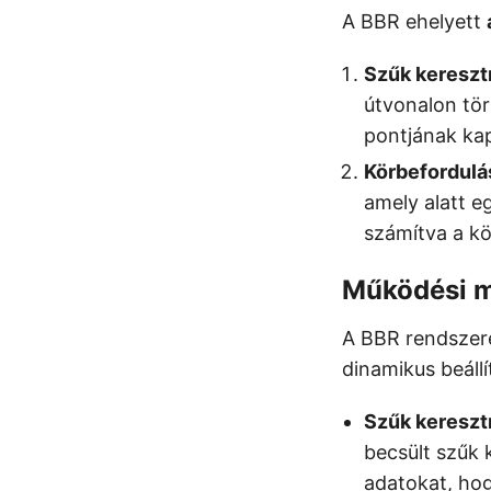
A BBR ehelyett
Szűk kereszt
útvonalon tör
pontjának kap
Körbefordulás
amely alatt e
számítva a kö
Működési 
A BBR rendszere
dinamikus beáll
Szűk kereszt
becsült szűk 
adatokat, hog