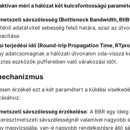
aktívan méri a hálózat két kulcsfontosságú paramét
metszeti sávszélesség (Bottleneck Bandwidth, Btl
ténő adatátviteli sebesség felső határa, azaz az útv
acitása.
i terjedési idő (Round-trip Propagation Time, RTpr
gy adatcsomagnak a hálózati útvonalon oda-vissza ke
ztes eszközök puffereiben való várakozási időt.
mechanizmus
sen érzékeli ezt a két paramétert a küldési viselked
ításához:
metszeti sávszélesség érzékelése
: A BBR egy ideig 
keresztmetszeti sávszélességnél valamivel nagyobb 
y megvizsgálja, van-e nagyobb rendelkezésre álló s