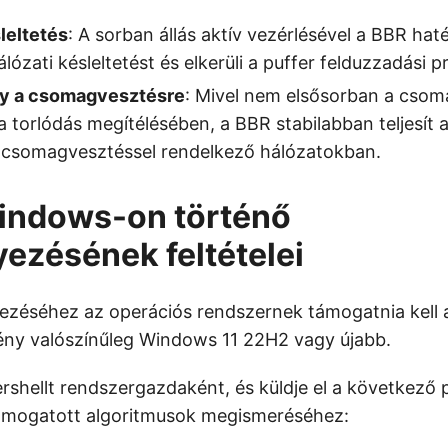
leltetés
: A sorban állás aktív vezérlésével a BBR ha
lózati késleltetést és elkerüli a puffer felduzzadási p
y a csomagvesztésre
: Mivel nem elsősorban a cso
 torlódás megítélésében, a BBR stabilabban teljesít 
ű csomagvesztéssel rendelkező hálózatokban.
indows-on történő
ezésének feltételei
zéséhez az operációs rendszernek támogatnia kell a
ény valószínűleg Windows 11 22H2 vagy újabb.
rshellt rendszergazdaként, és küldje el a következő 
támogatott algoritmusok megismeréséhez: