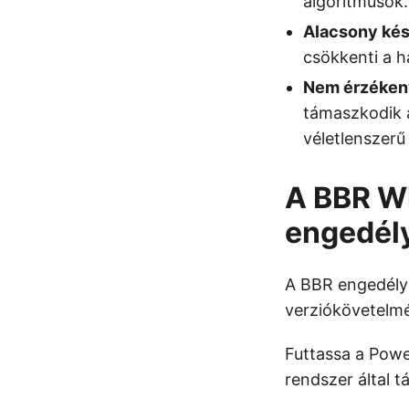
algoritmusok.
Alacsony kés
csökkenti a há
Nem érzéken
támaszkodik a
véletlenszer
A BBR W
engedély
A BBR engedélye
verziókövetelm
Futtassa a Powe
rendszer által 