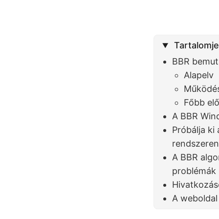
Tartalomj
BBR bemut
Alapelv
Működés
Főbb el
A BBR Wind
Próbálja ki
rendszere
A BBR algo
problémák
Hivatkozá
A weboldal