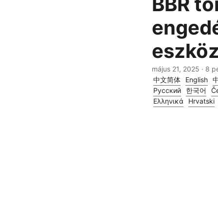
BBR to
enged
eszkö
május 21, 2025
· 8 p
中文简体
English
Русский
한국어
Če
Ελληνικά
Hrvatski