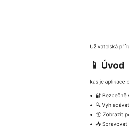
Uživatelská pří
📱 Úvod
kas je aplikace
🔐 Bezpečně 
🔍 Vyhledávat
📦 Zobrazit p
📥 Spravovat 