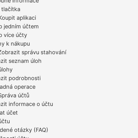
obné informace
 tlačítka
Koupit aplikaci
p jedním účtem
 více účty
ny k nákupu
Zobrazit správu stahování
zit seznam úloh
úlohy
zit podrobnosti
adná operace
Správa účtů
zit informace o účtu
at účet
účtu
adené otázky (FAQ)