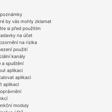
é poznámky
eré by vás mohly zklamat
ěte si před použitím
žadavky na účet
ozornění na rizika
ezení použití
ciální kanály
e a spuštění
out aplikaci
talovat aplikaci
t aplikaci
 oprávnění
nkcí
unkční moduly