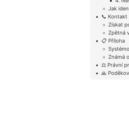
4. Ne
Jak iden
📞 Kontakt
Získat 
Zpětná 
📋 Příloha
Systémo
Známá 
⚖️ Právní p
🙏 Poděkov