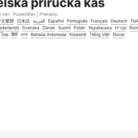
elská příručka kas
3 min · Pozemšťan | Překlady:
中文繁體
日本語
العربية
Español
Português
Français
Deutsch
Tür
ederlands
Svenska
Dansk
Suomi
Polski
Українська
עברית
Rom
ไทย
हिंदी
বাংলা
Bahasa Indonesia
Kiswahili
Tiếng Việt
Norsk