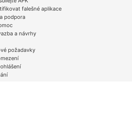
sdílejte APK
tifikovat falešné aplikace
 a podpora
pomoc
vazba a návrhy
vé požadavky
omezení
rohlášení
ání