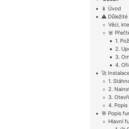
📱 Úvod
⚠️ Důležit
Věci, kt
🚨 Přečt
1. Po
2. Up
3. Om
4. Ofi
🚀 Instalac
1. Stáhn
2. Nains
3. Otevří
4. Popis
🎯 Popis fu
Hlavní f