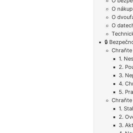
O bezpe
O nákupu
O dvouf
O datec
Technic
🔒 Bezpečn
Chraňte
1. Nes
2. Po
3. Ne
4. Ch
5. Pr
Chraňte
1. Sta
2. Ov
3. Ak