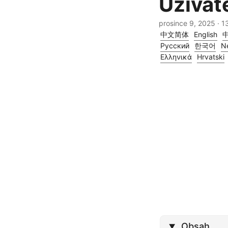
Uživat
prosince 9, 2025
· 1
中文简体
English
Русский
한국어
N
Ελληνικά
Hrvatski
Obsah