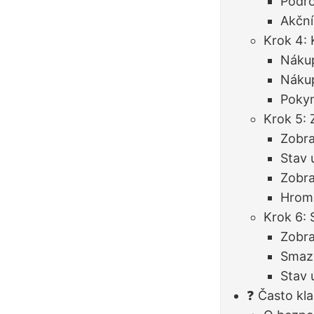
Podr
Akční
Krok 4: 
Náku
Nákup
Poky
Krok 5: 
Zobra
Stav 
Zobra
Hrom
Krok 6: 
Zobra
Smaz
Stav 
❓ Často kl