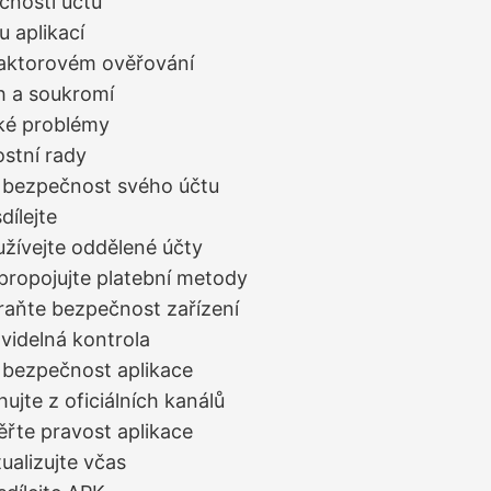
čnosti účtu
 aplikací
aktorovém ověřování
h a soukromí
ké problémy
ostní rady
 bezpečnost svého účtu
dílejte
užívejte oddělené účty
propojujte platební metody
raňte bezpečnost zařízení
avidelná kontrola
 bezpečnost aplikace
hujte z oficiálních kanálů
ěřte pravost aplikace
tualizujte včas