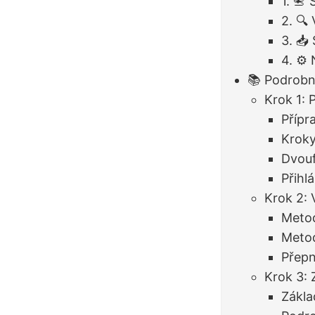
1. 📇
2. 🔍
3. 📥
4. ⚙️
📚 Podrob
Krok 1: 
Přípr
Kroky
Dvouf
Přihl
Krok 2: 
Metod
Metod
Přepn
Krok 3: 
Zákla