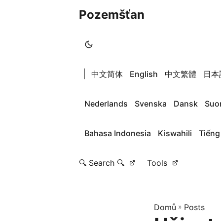
Pozemšťan
|
中文简体
English
中文繁體
日本
Nederlands
Svenska
Dansk
Suo
Bahasa Indonesia
Kiswahili
Tiếng
🔍 Search 🔍
Tools
Domů
»
Posts