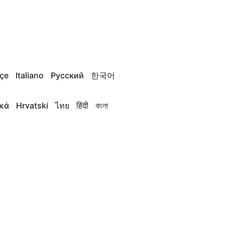
çe
Italiano
Русский
한국어
κά
Hrvatski
ไทย
हिंदी
বাংলা