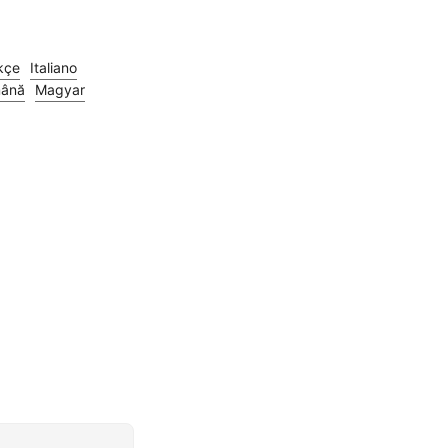
kçe
Italiano
ână
Magyar