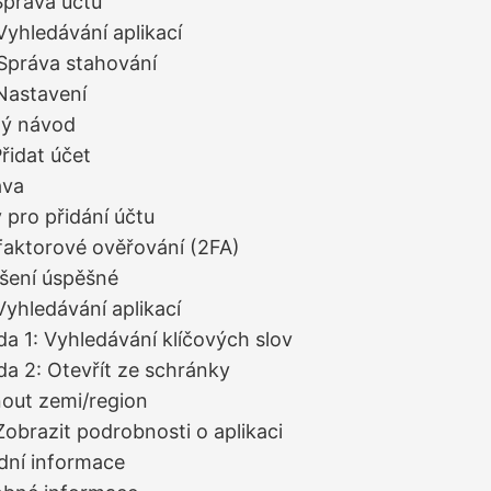
 Správa účtů
 Vyhledávání aplikací
 Správa stahování
 Nastavení
ný návod
Přidat účet
ava
 pro přidání účtu
aktorové ověřování (2FA)
ášení úspěšné
Vyhledávání aplikací
a 1: Vyhledávání klíčových slov
a 2: Otevřít ze schránky
out zemi/region
Zobrazit podrobnosti o aplikaci
dní informace