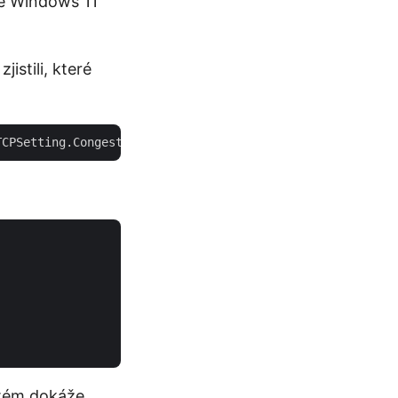
ě Windows 11
istili, které
stém dokáže