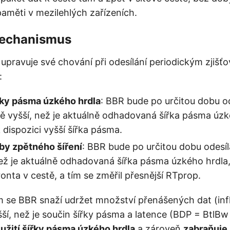
aměti v mezilehlých zařízeních.
mechanismus
pravuje své chování při odesílání periodickým zjišť
:
řky pásma úzkého hrdla
: BBR bude po určitou dobu od
ně vyšší, než je aktuálně odhadovaná šířka pásma úzk
 k dispozici vyšší šířka pásma.
by zpětného šíření
: BBR bude po určitou dobu odesíl
než je aktuálně odhadovaná šířka pásma úzkého hrdla
ronta v cestě, a tím se změřil přesnější RTprop.
se BBR snaží udržet množství přenášených dat (infl
šší, než je součin šířky pásma a latence (BDP = BtlBw
užití šířky pásma úzkého hrdla
a zároveň
zabraňuj