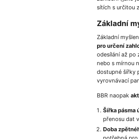
sítích s určitou 
Základní m
Základní myšle
pro určení zahlc
odesílání až po 
nebo s mírnou 
dostupné šířky
vyrovnávací pam
BBR naopak
akt
Šířka pásma 
přenosu dat v 
Doba zpětnéh
potřebná pro 