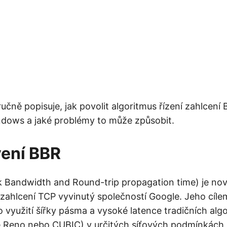
učně popisuje, jak povolit algoritmus řízení zahlcení
ndows a jaké problémy to může způsobit.
vení BBR
 Bandwidth and Round-trip propagation time) je nově
 zahlcení TCP vyvinutý společností Google. Jeho cílem
 využití šířky pásma a vysoké latence tradičních algo
je Reno nebo CUBIC) v určitých síťových podmínkách