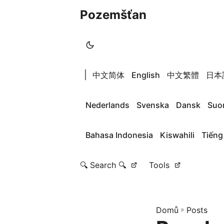
Pozemšťan
|
中文简体
English
中文繁體
日本
Nederlands
Svenska
Dansk
Suo
Bahasa Indonesia
Kiswahili
Tiếng
🔍 Search 🔍
Tools
Domů
»
Posts