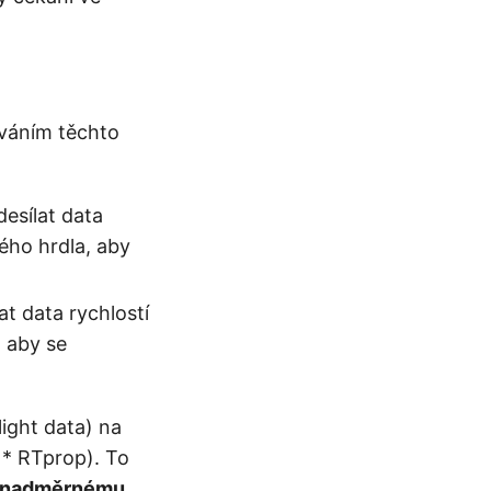
ováním těchto
esílat data
ého hrdla, aby
at data rychlostí
, aby se
ight data) na
 * RTprop). To
e nadměrnému