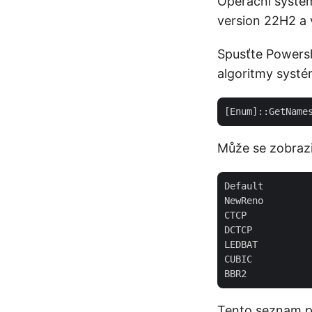
Operační systé
version 22H2 a 
Spusťte Powershe
algoritmy systé
Může se zobrazi
Default

NewReno

CTCP

DCTCP

LEDBAT

CUBIC

Tento seznam př