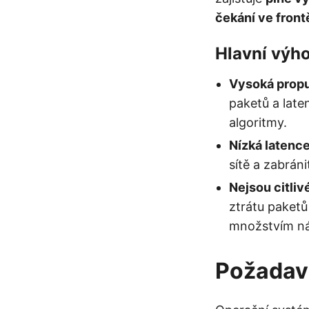
čekání ve frontě
Hlavní výh
Vysoká prop
paketů a late
algoritmy.
Nízká latenc
sítě a zabrán
Nejsou citliv
ztrátu paketů
množstvím ná
Požadav