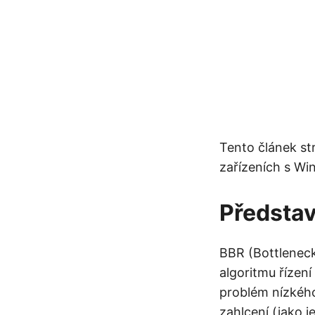
Tento článek str
zařízeních s Wi
Předsta
BBR (Bottleneck
algoritmu řízení
problém nízkého
zahlcení (jako 