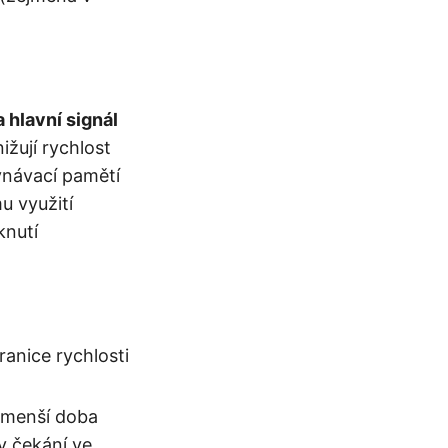
a hlavní signál
ižují rychlost
ovnávací pamětí
 využití
knutí
ranice rychlosti
jmenší doba
y čekání ve