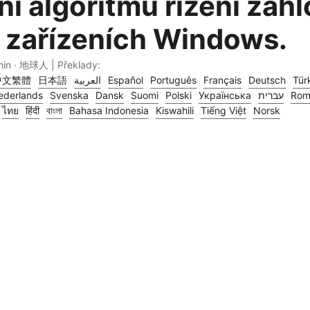
í algoritmu řízení zahl
 zařízeních Windows.
min · 地球人 | Překlady:
中文繁體
日本語
العربية
Español
Português
Français
Deutsch
Tür
ederlands
Svenska
Dansk
Suomi
Polski
Українська
עברית
Rom
ไทย
हिंदी
বাংলা
Bahasa Indonesia
Kiswahili
Tiếng Việt
Norsk