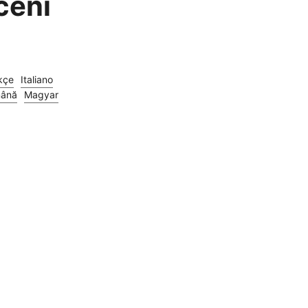
cení
kçe
Italiano
ână
Magyar