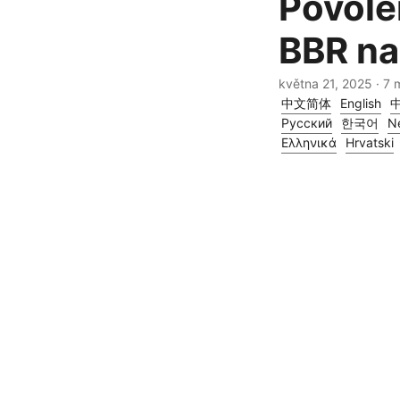
Povolen
BBR na
května 21, 2025
· 7 
中文简体
English
Русский
한국어
N
Ελληνικά
Hrvatski