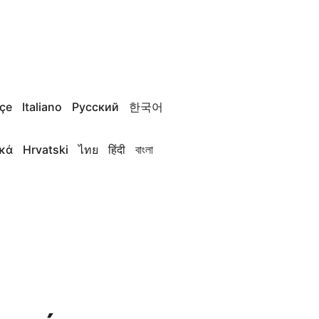
çe
Italiano
Русский
한국어
κά
Hrvatski
ไทย
हिंदी
বাংলা