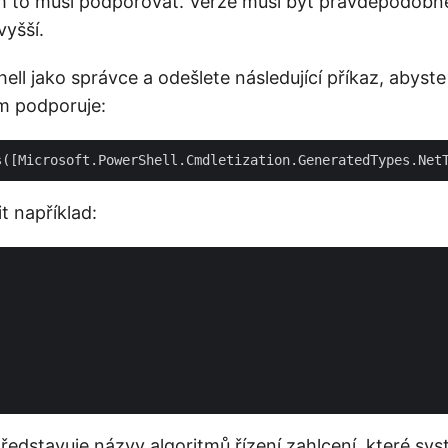
m to musí podporovat. Verze musí být pravděpodobn
vyšší.
ll jako správce a odešlete následující příkaz, abyste zj
m podporuje:
t například:
edstavuje názvy algoritmů řízení zahlcení, které sy