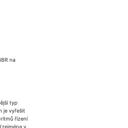
 BBR na
jší typ
 je vyřešit
ritmů řízení
 (zejména v