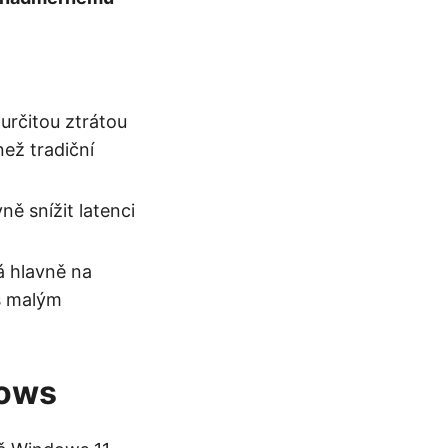
určitou ztrátou
ež tradiční
ně snížit latenci
á hlavně na
 s malým
dows