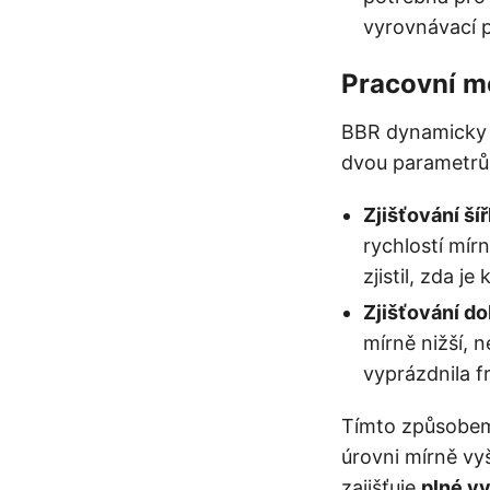
vyrovnávací p
Pracovní 
BBR dynamicky u
dvou parametrů
Zjišťování ší
rychlostí mír
zjistil, zda je
Zjišťování do
mírně nižší, 
vyprázdnila f
Tímto způsobem 
úrovni mírně vy
zajišťuje
plné vy