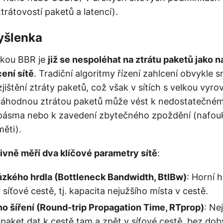
ztrátovostí paketů a latencí).
yšlenka
nkou BBR je
již se nespoléhat na ztrátu paketů jako n
ení sítě
. Tradiční algoritmy řízení zahlcení obvykle sn
zjištění ztráty paketů, což však v sítích s velkou vyr
náhodnou ztrátou paketů může vést k nedostatečnému
 pásma nebo k zavedení zbytečného zpoždění (nafou
ěti).
ivně měří dva klíčové parametry sítě
:
úzkého hrdla (Bottleneck Bandwidth, BtlBw)
: Horní h
síťové cestě, tj. kapacita nejužšího místa v cestě.
o šíření (Round-trip Propagation Time, RTprop)
: Ne
paket dat k cestě tam a zpět v síťové cestě, bez dob