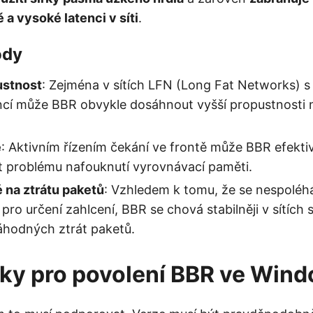
 a vysoké latenci v síti
.
ody
ustnost
: Zejména v sítích LFN (Long Fat Networks) s 
ncí může BBR obvykle dosáhnout vyšší propustnosti n
e
: Aktivním řízením čekání ve frontě může BBR efektiv
it problému nafouknutí vyrovnávací paměti.
é na ztrátu paketů
: Vzhledem k tomu, že se nespoléh
 pro určení zahlcení, BBR se chová stabilněji v sítích
hodných ztrát paketů.
ky pro povolení BBR ve Win