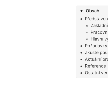
Obsah
Představen
Základn
Pracovn
Hlavní 
Požadavky 
Zkuste pou
Aktuální p
Reference
Ostatní ve