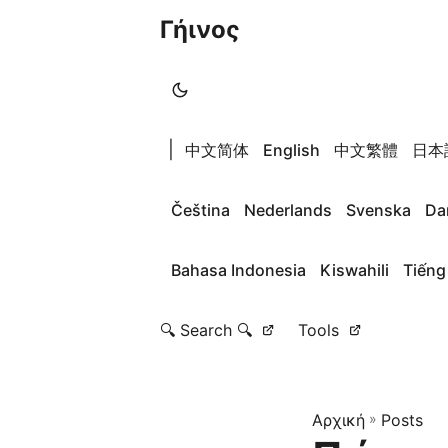
Γήινος
|
中文简体
English
中文繁體
日本
Čeština
Nederlands
Svenska
Da
Bahasa Indonesia
Kiswahili
Tiếng
🔍 Search 🔍
Tools
Αρχική
»
Posts