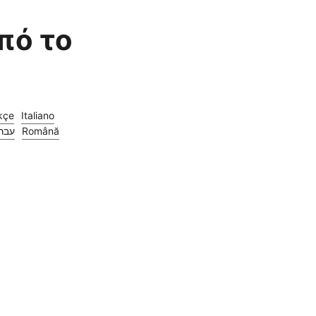
πό το
kçe
Italiano
עבר
Română