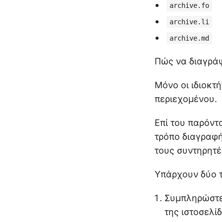
archive.fo
archive.li
archive.md
Πώς να διαγράψ
Μόνο οι ιδιοκτ
περιεχομένου.
Επί του παρόντ
τρόπο διαγραφή
τους συντηρητέ
Υπάρχουν δύο τ
Συμπληρώστε 
της ιστοσελί