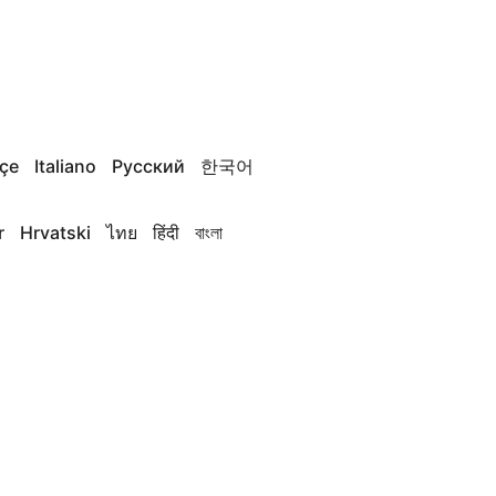
çe
Italiano
Русский
한국어
r
Hrvatski
ไทย
हिंदी
বাংলা