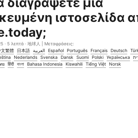
 διαγράψετε μια
κευμένη ιστοσελίδα α
e.today;
25
· 5 λεπτά · 地球人 | Μεταφράσεις:
中文繁體
日本語
العربية
Español
Português
Français
Deutsch
Tür
ština
Nederlands
Svenska
Dansk
Suomi
Polski
Українська
ית
ทย
हिंदी
বাংলা
Bahasa Indonesia
Kiswahili
Tiếng Việt
Norsk