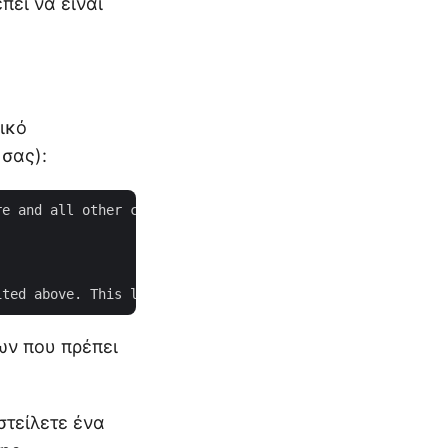
πει να είναι
ικό
 σας):
e and all other captures from DOMAIN.

ων που πρέπει
στείλετε ένα