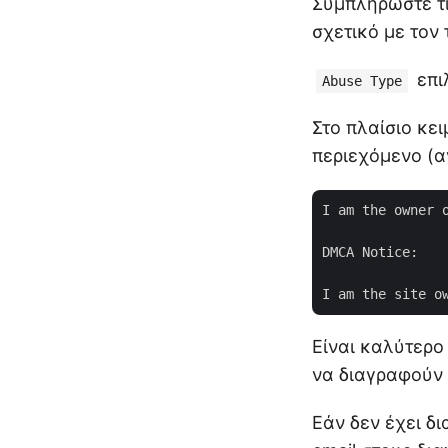
Συμπληρώστε τις
σχετικό με τον
επι
Abuse Type
Στο πλαίσιο κε
περιεχόμενο (α
I am the owner 
DMCA Notice:

Είναι καλύτερο
να διαγραφούν 
Εάν δεν έχει δι