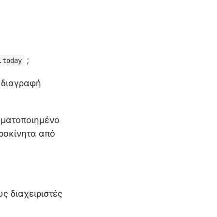
;
.today
α διαγραφή
οματοποιημένο
ιροκίνητα από
ς διαχειριστές