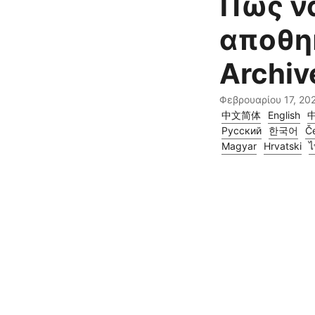
Πώς να
αποθη
Archiv
Φεβρουαρίου 17, 20
中文简体
English
Русский
한국어
Če
Magyar
Hrvatski
ไ