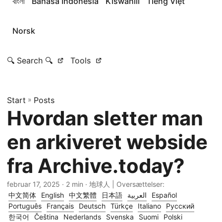
বাংলা
Bahasa Indonesia
Kiswahili
Tiếng Việt
Norsk
🔍 Search 🔍
Tools
Start
»
Posts
Hvordan sletter man
en arkiveret webside
fra Archive.today?
februar 17, 2025
· 2 min · 地球人 | Oversættelser:
中文简体
English
中文繁體
日本語
العربية
Español
Português
Français
Deutsch
Türkçe
Italiano
Русский
한국어
Čeština
Nederlands
Svenska
Suomi
Polski