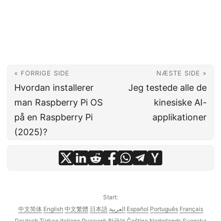
« FORRIGE SIDE
NÆSTE SIDE »
Hvordan installerer
Jeg testede alle de
man Raspberry Pi OS
kinesiske AI-
på en Raspberry Pi
applikationer
(2025)?
Start:
中文简体
English
中文繁體
日本語
العربية
Español
Português
Français
Deutsch
Türkçe
Italiano
Русский
한국어
Čeština
Nederlands
Svenska