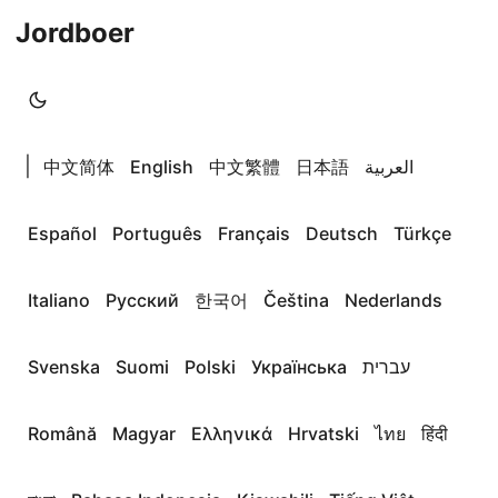
Jordboer
|
中文简体
English
中文繁體
日本語
العربية
Español
Português
Français
Deutsch
Türkçe
Italiano
Русский
한국어
Čeština
Nederlands
Svenska
Suomi
Polski
Українська
עברית
Română
Magyar
Ελληνικά
Hrvatski
ไทย
हिंदी