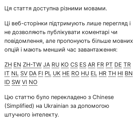
Ця стаття доступна різними мовами.
Ці веб-сторінки підтримують лише перегляд і
не дозволяють публікувати коментарі чи
повідомлення, але пропонують більше мовних
опцій і мають менший час завантаження:
ZH
EN
ZH-TW
JA
RU
KO
CS
ES
AR
FR
PT
DE
TR
IT
NL
SV
DA
FI
PL
UK
HE
RO
HU
EL
HR
TH
HI
BN
ID
SW
VI
NO
Цю статтю було перекладено з Chinese
(Simplified) на Ukrainian за допомогою
штучного інтелекту.