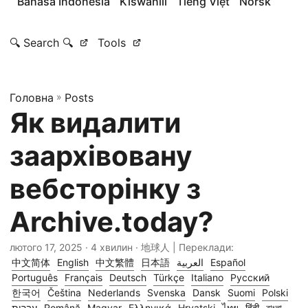
Bahasa Indonesia
Kiswahili
Tiếng Việt
Norsk
🔍 Search 🔍
Tools
Головна
»
Posts
Як видалити
заархівовану
вебсторінку з
Archive.today?
лютого 17, 2025
· 4 хвилин · 地球人 | Переклади:
中文简体
English
中文繁體
日本語
العربية
Español
Português
Français
Deutsch
Türkçe
Italiano
Русский
한국어
Čeština
Nederlands
Svenska
Dansk
Suomi
Polski
עברית
Română
Magyar
Ελληνικά
Hrvatski
ไทย
हिंदी
বাংলা