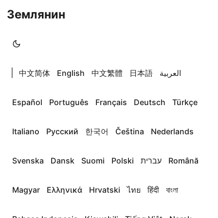
Землянин
|
中文简体
English
中文繁體
日本語
العربية
Español
Português
Français
Deutsch
Türkçe
Italiano
Русский
한국어
Čeština
Nederlands
Svenska
Dansk
Suomi
Polski
עברית
Română
Magyar
Ελληνικά
Hrvatski
ไทย
हिंदी
বাংলা