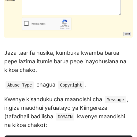
Jaza taarifa husika, kumbuka kwamba barua
pepe lazima itumie barua pepe inayohusiana na
kikoa chako.
chagua
.
Abuse Type
Copyright
Kwenye kisanduku cha maandishi cha
,
Message
ingiza maudhui yafuatayo ya Kiingereza
(tafadhali badilisha
kwenye maandishi
DOMAIN
na kikoa chako):