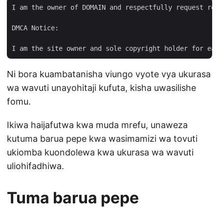
I am the owner of DOMAIN and respectfully request rem
DMCA Notice:

Ni bora kuambatanisha viungo vyote vya ukurasa
wa wavuti unayohitaji kufuta, kisha uwasilishe
fomu.
Ikiwa haijafutwa kwa muda mrefu, unaweza
kutuma barua pepe kwa wasimamizi wa tovuti
ukiomba kuondolewa kwa ukurasa wa wavuti
uliohifadhiwa.
Tuma barua pepe