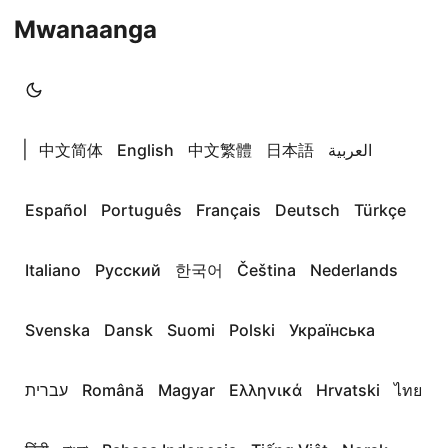
Mwanaanga
|
中文简体
English
中文繁體
日本語
العربية
Español
Português
Français
Deutsch
Türkçe
Italiano
Русский
한국어
Čeština
Nederlands
Svenska
Dansk
Suomi
Polski
Українська
עברית
Română
Magyar
Ελληνικά
Hrvatski
ไทย