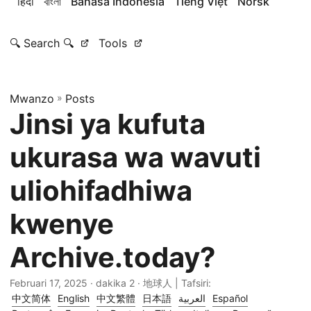
हिंदी
বাংলা
Bahasa Indonesia
Tiếng Việt
Norsk
🔍 Search 🔍
Tools
Mwanzo
»
Posts
Jinsi ya kufuta
ukurasa wa wavuti
uliohifadhiwa
kwenye
Archive.today?
Februari 17, 2025
· dakika 2 · 地球人 | Tafsiri:
中文简体
English
中文繁體
日本語
العربية
Español