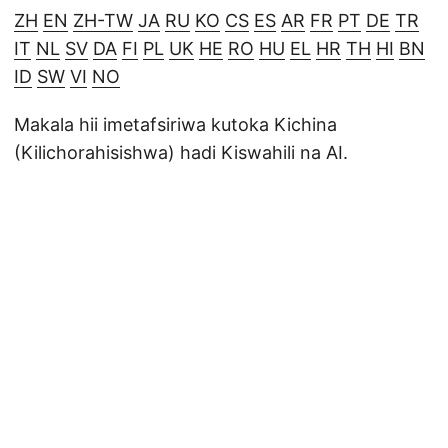
ZH
EN
ZH-TW
JA
RU
KO
CS
ES
AR
FR
PT
DE
TR
IT
NL
SV
DA
FI
PL
UK
HE
RO
HU
EL
HR
TH
HI
BN
ID
SW
VI
NO
Makala hii imetafsiriwa kutoka Kichina
(Kilichorahisishwa) hadi Kiswahili na AI.