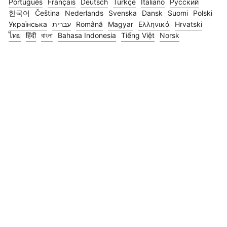
Português
Français
Deutsch
Türkçe
Italiano
Русский
한국어
Čeština
Nederlands
Svenska
Dansk
Suomi
Polski
Українська
עברית
Română
Magyar
Ελληνικά
Hrvatski
ไทย
हिंदी
বাংলা
Bahasa Indonesia
Tiếng Việt
Norsk