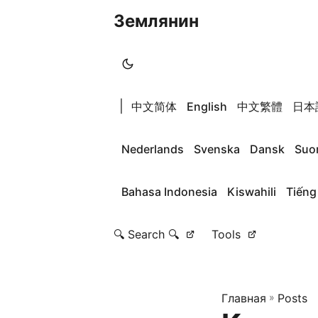
Землянин
|
中文简体
English
中文繁體
日本
Nederlands
Svenska
Dansk
Suo
Bahasa Indonesia
Kiswahili
Tiếng
🔍 Search 🔍
Tools
Главная
»
Posts