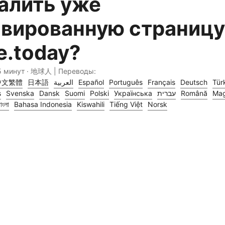
алить уже
ивированную страницу
e.today?
5 минут · 地球人 | Переводы:
中文繁體
日本語
العربية
Español
Português
Français
Deutsch
Tür
s
Svenska
Dansk
Suomi
Polski
Українська
עברית
Română
Mag
াংলা
Bahasa Indonesia
Kiswahili
Tiếng Việt
Norsk