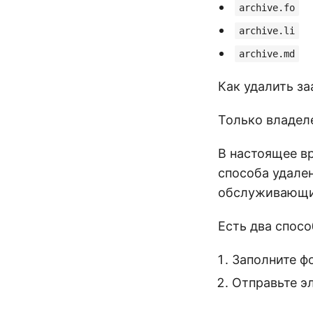
archive.fo
archive.li
archive.md
Как удалить з
Только владеле
В настоящее в
способа удале
обслуживающим
Есть два спосо
Заполните ф
Отправьте э