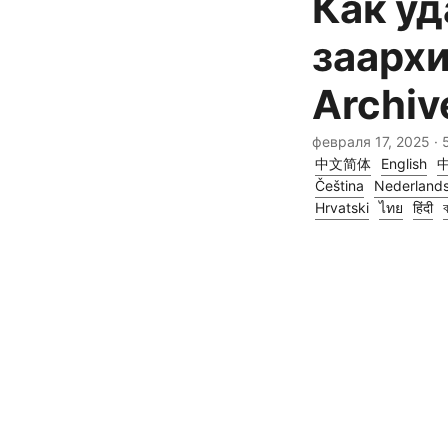
Как уд
заарх
Archiv
февраля 17, 2025
· 
中文简体
English
Čeština
Nederland
Hrvatski
ไทย
हिंदी
ব