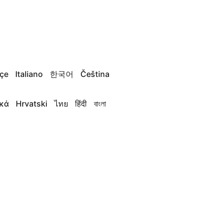
çe
Italiano
한국어
Čeština
κά
Hrvatski
ไทย
हिंदी
বাংলা