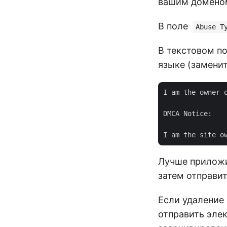
вашим домено
В поле
Abuse T
В текстовом п
языке (замени
I am the owner 
DMCA Notice:

Лучше приложи
затем отправи
Если удаление
отправить эле