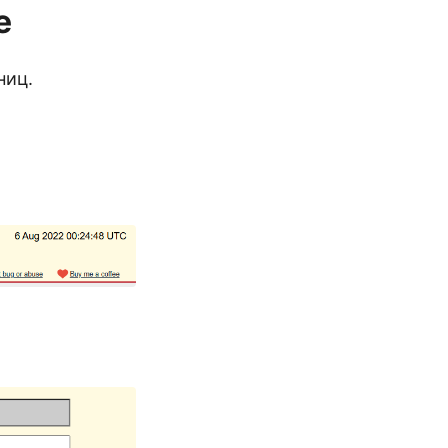
е
ниц.