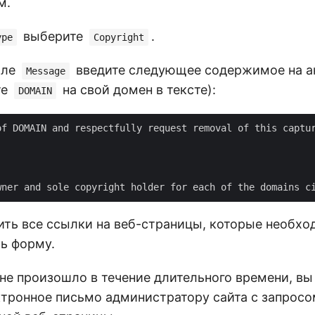
м.
выберите
.
ype
Copyright
оле
введите следующее содержимое на а
Message
те
на свой домен в тексте):
DOMAIN
of DOMAIN and respectfully request removal of this captur
ть все ссылки на веб-страницы, которые необход
ть форму.
 не произошло в течение длительного времени, в
ктронное письмо администратору сайта с запросо