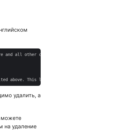
нглийском
e and all other captures from DOMAIN.

имо удалить, а
ы можете
м на удаление