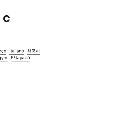
 с
kçe
Italiano
한국어
yar
Ελληνικά