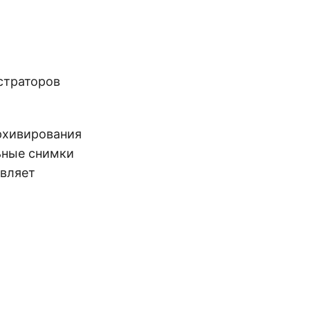
истраторов
архивирования
ьные снимки
авляет