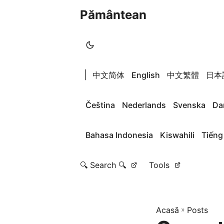
Pământean
|
中文简体
English
中文繁體
日本
Čeština
Nederlands
Svenska
Da
Bahasa Indonesia
Kiswahili
Tiếng
🔍 Search 🔍
Tools
Acasă
»
Posts