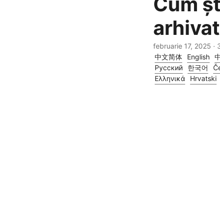
Cum șt
arhiva
februarie 17, 2025
· 
中文简体
English
Русский
한국어
Če
Ελληνικά
Hrvatski