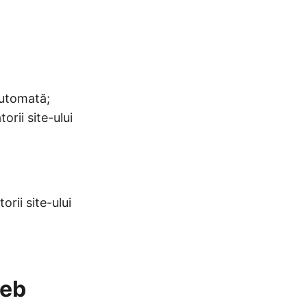
automată;
rii site-ului
rii site-ului
web