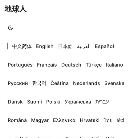
地球人
|
中文简体
English
日本語
العربية
Español
Português
Français
Deutsch
Türkçe
Italiano
Русский
한국어
Čeština
Nederlands
Svenska
Dansk
Suomi
Polski
Українська
עברית
Română
Magyar
Ελληνικά
Hrvatski
ไทย
हिंदी