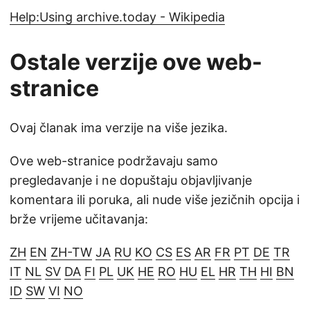
Help:Using archive.today - Wikipedia
Ostale verzije ove web-
stranice
Ovaj članak ima verzije na više jezika.
Ove web-stranice podržavaju samo
pregledavanje i ne dopuštaju objavljivanje
komentara ili poruka, ali nude više jezičnih opcija i
brže vrijeme učitavanja:
ZH
EN
ZH-TW
JA
RU
KO
CS
ES
AR
FR
PT
DE
TR
IT
NL
SV
DA
FI
PL
UK
HE
RO
HU
EL
HR
TH
HI
BN
ID
SW
VI
NO