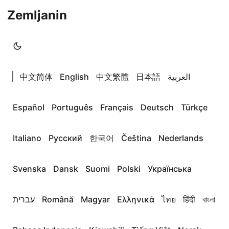
Zemljanin
|
中文简体
English
中文繁體
日本語
العربية
Español
Português
Français
Deutsch
Türkçe
Italiano
Русский
한국어
Čeština
Nederlands
Svenska
Dansk
Suomi
Polski
Українська
עברית
Română
Magyar
Ελληνικά
ไทย
हिंदी
বাংলা