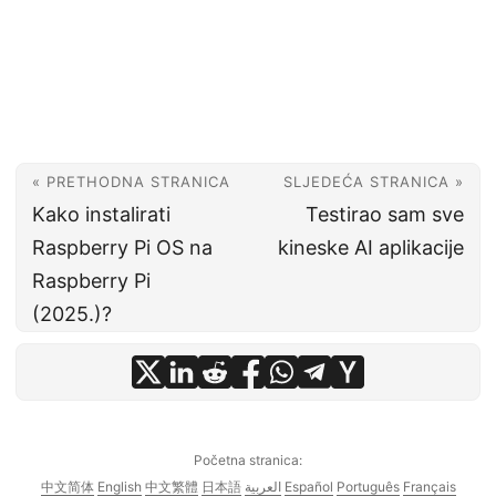
« PRETHODNA STRANICA
SLJEDEĆA STRANICA »
Kako instalirati
Testirao sam sve
Raspberry Pi OS na
kineske AI aplikacije
Raspberry Pi
(2025.)?
Početna stranica:
中文简体
English
中文繁體
日本語
العربية
Español
Português
Français