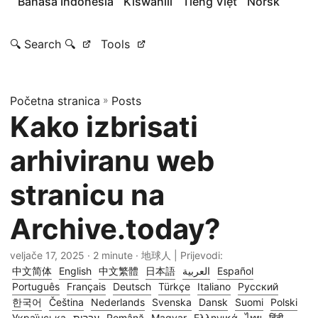
Bahasa Indonesia
Kiswahili
Tiếng Việt
Norsk
🔍 Search 🔍
Tools
Početna stranica
»
Posts
Kako izbrisati
arhiviranu web
stranicu na
Archive.today?
veljače 17, 2025
· 2 minute · 地球人 | Prijevodi:
中文简体
English
中文繁體
日本語
العربية
Español
Português
Français
Deutsch
Türkçe
Italiano
Русский
한국어
Čeština
Nederlands
Svenska
Dansk
Suomi
Polski
Українська
עברית
Română
Magyar
Ελληνικά
ไทย
हिंदी