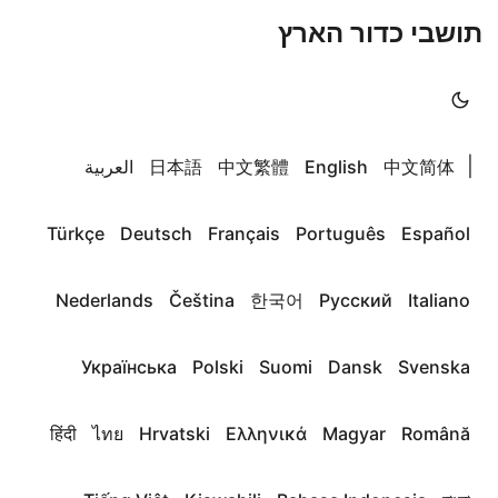
תושבי כדור הארץ
|
中文简体
English
中文繁體
日本語
العربية
Türkçe
Deutsch
Français
Português
Español
Nederlands
Čeština
한국어
Русский
Italiano
Українська
Polski
Suomi
Dansk
Svenska
हिंदी
ไทย
Hrvatski
Ελληνικά
Magyar
Română