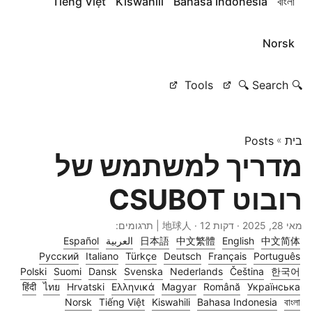
Tiếng Việt
Kiswahili
Bahasa Indonesia
বাংলা
Norsk
Tools
🔍 Search 🔍
בית
»
Posts
מדריך למשתמש של
רובוט CSUBOT
מאי 28, 2025
· דקות 12 · 地球人 | תרגומים:
中文简体
English
中文繁體
日本語
العربية
Español
Русский
Italiano
Türkçe
Deutsch
Français
Português
Polski
Suomi
Dansk
Svenska
Nederlands
Čeština
한국어
हिंदी
ไทย
Hrvatski
Ελληνικά
Magyar
Română
Українська
Norsk
Tiếng Việt
Kiswahili
Bahasa Indonesia
বাংলা