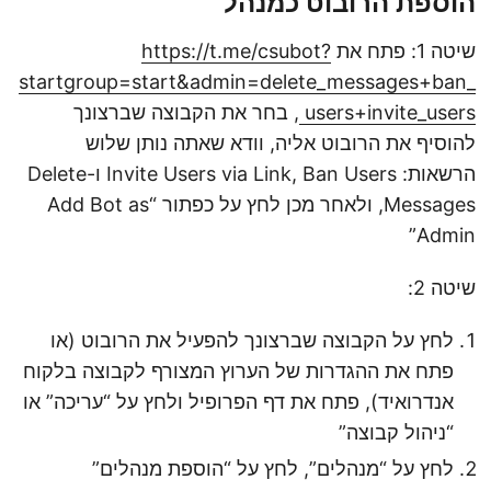
הוספת הרובוט כמנהל
שיטה 1: פתח את
https://t.me/csubot?
startgroup=start&admin=delete_messages+ban_
users+invite_users
, בחר את הקבוצה שברצונך
להוסיף את הרובוט אליה, וודא שאתה נותן שלוש
הרשאות: Invite Users via Link, Ban Users ו-Delete
Messages, ולאחר מכן לחץ על כפתור “Add Bot as
Admin”
שיטה 2:
לחץ על הקבוצה שברצונך להפעיל את הרובוט (או
פתח את ההגדרות של הערוץ המצורף לקבוצה בלקוח
אנדרואיד), פתח את דף הפרופיל ולחץ על “עריכה” או
“ניהול קבוצה”
לחץ על “מנהלים”, לחץ על “הוספת מנהלים”