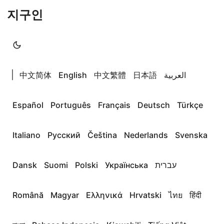
지구인
|
中文简体
English
中文繁體
日本語
العربية
Español
Português
Français
Deutsch
Türkçe
Italiano
Русский
Čeština
Nederlands
Svenska
Dansk
Suomi
Polski
Українська
עברית
Română
Magyar
Ελληνικά
Hrvatski
ไทย
हिंदी