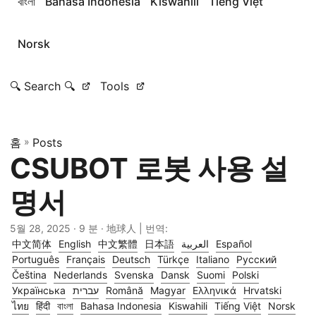
বাংলা
Bahasa Indonesia
Kiswahili
Tiếng Việt
Norsk
🔍 Search 🔍
Tools
홈
»
Posts
CSUBOT 로봇 사용 설
명서
5월 28, 2025
· 9 분 · 地球人 | 번역:
中文简体
English
中文繁體
日本語
العربية
Español
Português
Français
Deutsch
Türkçe
Italiano
Русский
Čeština
Nederlands
Svenska
Dansk
Suomi
Polski
Українська
עברית
Română
Magyar
Ελληνικά
Hrvatski
ไทย
हिंदी
বাংলা
Bahasa Indonesia
Kiswahili
Tiếng Việt
Norsk