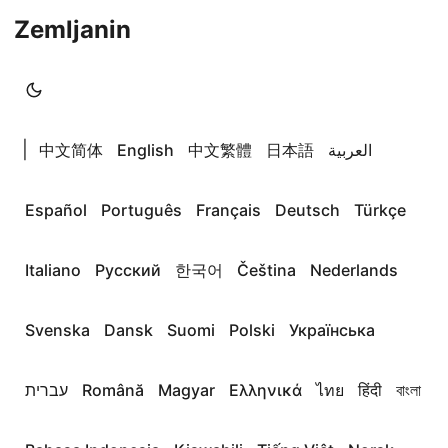
Zemljanin
|
中文简体
English
中文繁體
日本語
العربية
Español
Português
Français
Deutsch
Türkçe
Italiano
Русский
한국어
Čeština
Nederlands
Svenska
Dansk
Suomi
Polski
Українська
עברית
Română
Magyar
Ελληνικά
ไทย
हिंदी
বাংলা