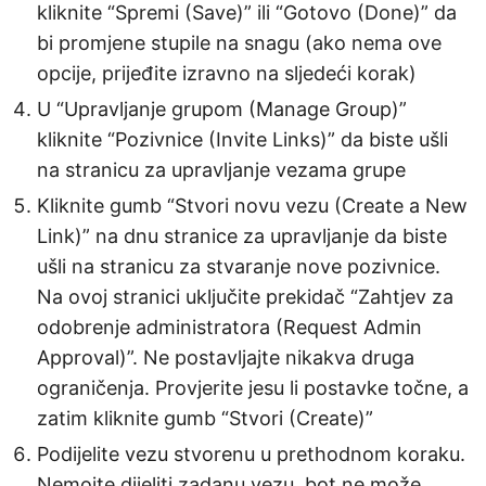
kliknite “Spremi (Save)” ili “Gotovo (Done)” da
bi promjene stupile na snagu (ako nema ove
opcije, prijeđite izravno na sljedeći korak)
U “Upravljanje grupom (Manage Group)”
kliknite “Pozivnice (Invite Links)” da biste ušli
na stranicu za upravljanje vezama grupe
Kliknite gumb “Stvori novu vezu (Create a New
Link)” na dnu stranice za upravljanje da biste
ušli na stranicu za stvaranje nove pozivnice.
Na ovoj stranici uključite prekidač “Zahtjev za
odobrenje administratora (Request Admin
Approval)”. Ne postavljajte nikakva druga
ograničenja. Provjerite jesu li postavke točne, a
zatim kliknite gumb “Stvori (Create)”
Podijelite vezu stvorenu u prethodnom koraku.
Nemojte dijeliti zadanu vezu, bot ne može