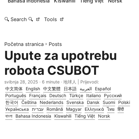
Bahasa Indonesia
Kiswahili
Tiếng Việt
Norsk
🔍 Search 🔍
Tools
Početna stranica
»
Posts
Upute za upotrebu
robota CSUBOT
svibnja 28, 2025
· 6 minute · 地球人 | Prijevodi:
中文简体
English
中文繁體
日本語
العربية
Español
Português
Français
Deutsch
Türkçe
Italiano
Русский
한국어
Čeština
Nederlands
Svenska
Dansk
Suomi
Polski
Українська
עברית
Română
Magyar
Ελληνικά
ไทย
हिंदी
বাংলা
Bahasa Indonesia
Kiswahili
Tiếng Việt
Norsk