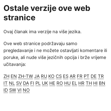
Ostale verzije ove web
stranice
Ovaj članak ima verzije na više jezika.
Ove web stranice podržavaju samo
pregledavanje i ne možete ostavljati komentare ili
poruke, ali nude više jezičnih opcija i brže vrijeme
učitavanja:
ZH
EN
ZH-TW
JA
RU
KO
CS
ES
AR
FR
PT
DE
TR
IT
NL
SV
DA
FI
PL
UK
HE
RO
HU
EL
HR
TH
HI
BN
ID
SW
VI
NO