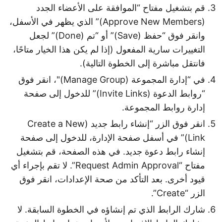
قم بتشغيل مفتاح “الموافقة على الأعضاء الجدد
(Approve New Members)” الذي يظهر في الأسفل،
وانقر فوق “حفظ (Save)” أو “تم (Done)” لجعل
التغييرات سارية المفعول (إذا لم يكن هذا الخيار متاحًا،
فانتقل مباشرة إلى الخطوة التالية).
في “إدارة المجموعة (Manage Group)"، انقر فوق
“روابط الدعوة (Invite Links)” للدخول إلى صفحة
إدارة روابط المجموعة.
انقر فوق الزر “إنشاء رابط جديد (Create a New
Link)” في أسفل صفحة الإدارة، للدخول إلى صفحة
إنشاء رابط دعوة جديد. في هذه الصفحة، قم بتشغيل
مفتاح “Request Admin Approval”. لا تقم بإجراء أي
قيود أخرى. بعد التأكد من صحة الإعدادات، انقر فوق
الزر “Create”.
شارك الرابط الذي تم إنشاؤه في الخطوة السابقة. لا