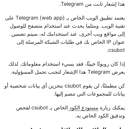
هذا إشعار ثابت من Telegram.
يعتمد تطبيق الويب الخاص بـ Telegram (web app) على
تقنية الويب. ومثلما يحدث عند استخدام متصفح للوصول
إلى مواقع ويب أخرى، عند استخدامك له، سيتم تضمين
عنوان IP الخاص بك في طلبات الشبكة المرسلة إلى
csubot.
إذا كان روبوتًا خبيثًا، فقد يسيء استخدام معلوماتك. لذلك
يعرض Telegram هذا الإشعار لتجنب تحمل المسؤولية.
كن مطمئنًا، لن يقوم csubot بتخزين أي بيانات شخصية أو
بيانات للمجموعات التي تنضم إليها.
يمكنك زيارة
مستودع الكود
الخاص بـ csubot لفحص
وتدقيق الكود الخاص به.