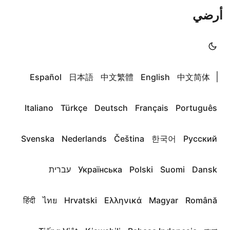
أرضي
|
Español
日本語
中文繁體
English
中文简体
Italiano
Türkçe
Deutsch
Français
Português
Svenska
Nederlands
Čeština
한국어
Русский
Dansk
Suomi
Polski
Українська
עברית
हिंदी
ไทย
Hrvatski
Ελληνικά
Magyar
Română