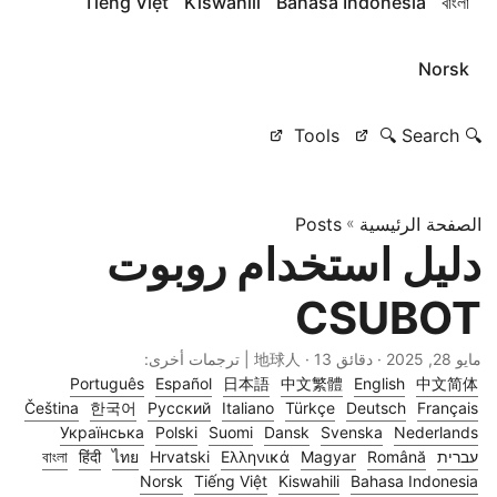
Tiếng Việt
Kiswahili
Bahasa Indonesia
বাংলা
Norsk
Tools
🔍 Search 🔍
الصفحة الرئيسية
»
Posts
دليل استخدام روبوت
CSUBOT
مايو 28, 2025
· دقائق 13 · 地球人 | ترجمات أخرى:
Português
Español
日本語
中文繁體
English
中文简体
Čeština
한국어
Русский
Italiano
Türkçe
Deutsch
Français
Українська
Polski
Suomi
Dansk
Svenska
Nederlands
עברית
Română
Magyar
Ελληνικά
Hrvatski
ไทย
हिंदी
বাংলা
Norsk
Tiếng Việt
Kiswahili
Bahasa Indonesia