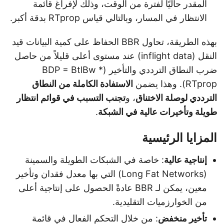
المقدر حاليًا لفترة من الوقت، وذلك لإفراغ قائمة
الانتظار في المسار، وبالتالي قياس RTprop بدقة أكبر.
بهذه الطريقة، تحاول BBR الحفاظ على كمية البيانات قيد
النقل (inflight data) عند مستوى أعلى قليلاً من حاصل
ضرب النطاق الترددي والتأخير (BDP = BtlBw *
RTprop). وهذا يضمن
الاستفادة الكاملة من النطاق
الترددي لوصلة الاختناق
، و
تجنب التسبب في قوائم انتظار
طويلة وتأخيرات عالية في الشبكة
.
المزايا الرئيسية
إنتاجية عالية
: خاصة في الشبكات الطويلة والسمينة
(Long Fat Networks) التي بها معدل فقدان وتأخير
معين، يمكن لـ BBR عادةً الحصول على إنتاجية أعلى
من الخوارزميات التقليدية.
تأخير منخفض
: من خلال التحكم الفعال في قائمة