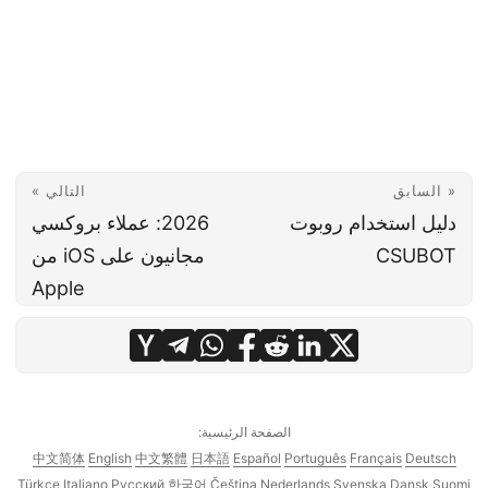
« السابق
التالي »
دليل استخدام روبوت
2026: عملاء بروكسي
CSUBOT
مجانيون على iOS من
Apple
الصفحة الرئيسية:
中文简体
English
中文繁體
日本語
Español
Português
Français
Deutsch
Türkçe
Italiano
Русский
한국어
Čeština
Nederlands
Svenska
Dansk
Suomi