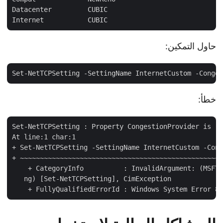
Datacenter         CUBIC

حاول التمكين:
خطأ:
Set-NetTCPSetting : Property CongestionProvider is re
At line:1 char:1

+ Set-NetTCPSetting -SettingName InternetCustom -Cong
+ ~~~~~~~~~~~~~~~~~~~~~~~~~~~~~~~~~~~~~~~~~~~~~~~~~~~
    + CategoryInfo          : InvalidArgument: (MSFT_
   ng) [Set-NetTCPSetting], CimException
