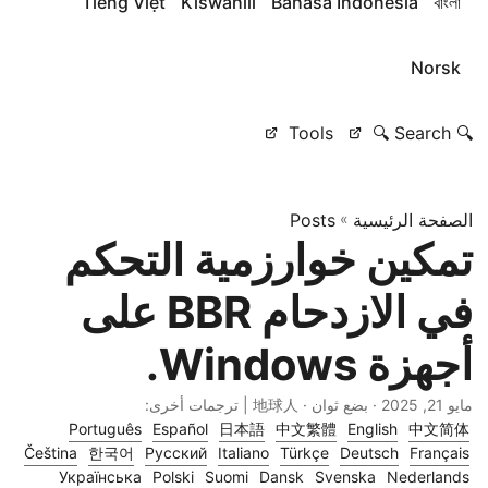
Tiếng Việt
Kiswahili
Bahasa Indonesia
বাংলা
Norsk
Tools
🔍 Search 🔍
الصفحة الرئيسية
»
Posts
تمكين خوارزمية التحكم
في الازدحام BBR على
أجهزة Windows.
مايو 21, 2025
· بضع ثوان · 地球人 | ترجمات أخرى:
Português
Español
日本語
中文繁體
English
中文简体
Čeština
한국어
Русский
Italiano
Türkçe
Deutsch
Français
Українська
Polski
Suomi
Dansk
Svenska
Nederlands