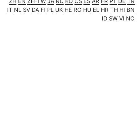
ZH
EN
ZH-TW
JA
RU
KO
CS
ES
AR
FR
PT
DE
TR
IT
NL
SV
DA
FI
PL
UK
HE
RO
HU
EL
HR
TH
HI
BN
ID
SW
VI
NO