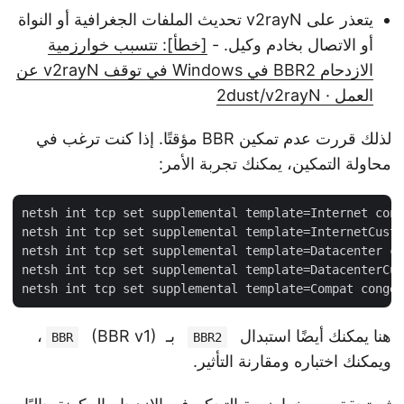
يتعذر على v2rayN تحديث الملفات الجغرافية أو النواة
أو الاتصال بخادم وكيل. -
[خطأ]: تتسبب خوارزمية
الازدحام BBR2 في Windows في توقف v2rayN عن
العمل · 2dust/v2rayN
لذلك قررت عدم تمكين BBR مؤقتًا. إذا كنت ترغب في
محاولة التمكين، يمكنك تجربة الأمر:
netsh int tcp set supplemental template=Internet cong
netsh int tcp set supplemental template=InternetCusto
netsh int tcp set supplemental template=Datacenter co
netsh int tcp set supplemental template=DatacenterCus
هنا يمكنك أيضًا استبدال
بـ
(BBR v1)،
BBR
BBR2
ويمكنك اختباره ومقارنة التأثير.