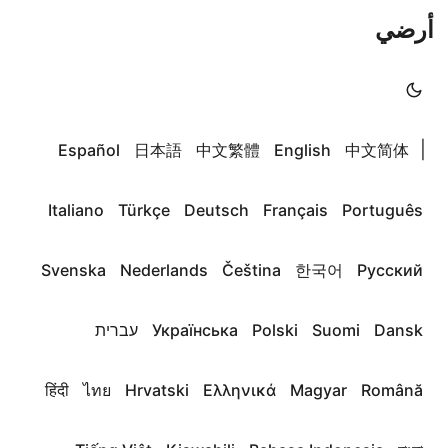
أرضي
|
Español
日本語
中文繁體
English
中文简体
Italiano
Türkçe
Deutsch
Français
Português
Svenska
Nederlands
Čeština
한국어
Русский
Dansk
Suomi
Polski
Українська
עברית
हिंदी
ไทย
Hrvatski
Ελληνικά
Magyar
Română