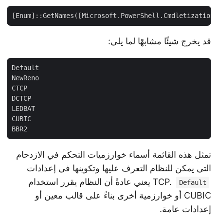
قد يخرج شيئًا مشابهًا لما يلي:
Default

NewReno

CTCP

DCTCP

LEDBAT

CUBIC

تمثل هذه القائمة أسماء خوارزميات التحكم في الازدحام
التي يمكن للنظام التعرف عليها وتكوينها في إعدادات
TCP.
يعني عادةً أن النظام يقرر استخدام
Default
CUBIC أو خوارزمية أخرى بناءً على قالب معين أو
إعدادات عامة.