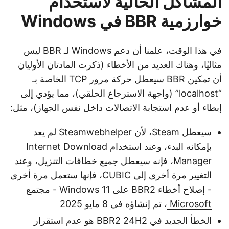
المشاكل الحالية لاستخدام
خوارزمية BBR في Windows
في هذا الوقت، علمنا أن دعم Windows لـ BBR ليس
مثاليًا، وهناك العديد من الأخطاء (ذكرت المادتان الأوليان
أن تمكين BBR سيعطل حركة مرور TCP الخاصة بـ
“localhost” (واجهة الاسترجاع الحلقي)، مما يؤدي إلى
إبطاء أو عدم استجابة الاتصالات داخل نفس الجهاز)، مثل:
سيعطل Steam، لأن Steamwebhelper لم يعد
بإمكانه البدء، وعند استخدام Internet Download
Manager، فإنه سيعطل جميع خطافات التنزيل، وعند
التغيير مرة أخرى إلى CUBIC، فإنها ستعمل مرة أخرى
-
إصلاح أخطاء BBR2 على Windows 11 - مجتمع
Microsoft
، تم إنشاؤه في 8 مايو 2025
الخطأ الجديد في BBR2 24H2 هو عدم استقرار