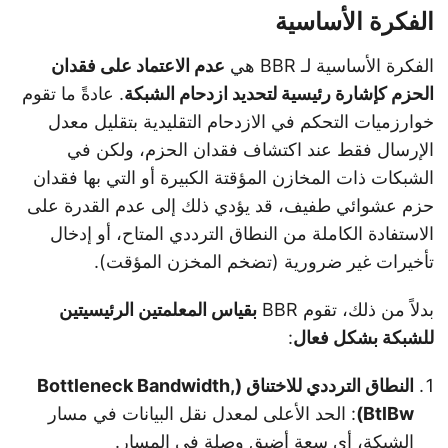
الفكرة الأساسية
الفكرة الأساسية لـ BBR هي
عدم الاعتماد على فقدان
الحزم كإشارة رئيسية لتحديد ازدحام الشبكة
. عادةً ما تقوم
خوارزميات التحكم في الازدحام التقليدية بتقليل معدل
الإرسال فقط عند اكتشاف فقدان الحزم، ولكن في
الشبكات ذات المخازن المؤقتة الكبيرة أو التي بها فقدان
حزم عشوائي طفيف، قد يؤدي ذلك إلى عدم القدرة على
الاستفادة الكاملة من النطاق الترددي المتاح، أو إدخال
تأخيرات غير ضرورية (تضخم المخزن المؤقت).
بدلاً من ذلك، تقوم BBR
بقياس المعلمتين الرئيسيتين
للشبكة بشكل فعال
:
النطاق الترددي للاختناق (Bottleneck Bandwidth,
BtlBw)
: الحد الأعلى لمعدل نقل البيانات في مسار
الشبكة، أي سعة أضيق وصلة في المسار.