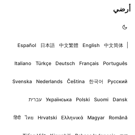
أرضي
|
Español
日本語
中文繁體
English
中文简体
Italiano
Türkçe
Deutsch
Français
Português
Svenska
Nederlands
Čeština
한국어
Русский
Dansk
Suomi
Polski
Українська
עברית
हिंदी
ไทย
Hrvatski
Ελληνικά
Magyar
Română