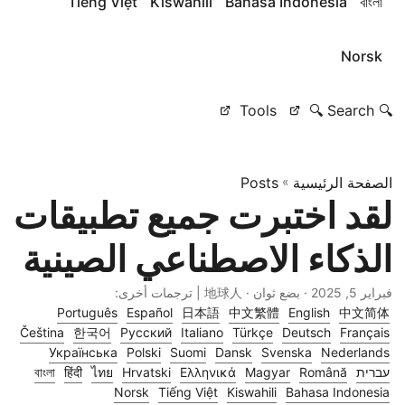
Tiếng Việt
Kiswahili
Bahasa Indonesia
বাংলা
Norsk
Tools
🔍 Search 🔍
الصفحة الرئيسية
»
Posts
لقد اختبرت جميع تطبيقات
الذكاء الاصطناعي الصينية
فبراير 5, 2025
· بضع ثوان · 地球人 | ترجمات أخرى:
Português
Español
日本語
中文繁體
English
中文简体
Čeština
한국어
Русский
Italiano
Türkçe
Deutsch
Français
Українська
Polski
Suomi
Dansk
Svenska
Nederlands
עברית
Română
Magyar
Ελληνικά
Hrvatski
ไทย
हिंदी
বাংলা
Norsk
Tiếng Việt
Kiswahili
Bahasa Indonesia