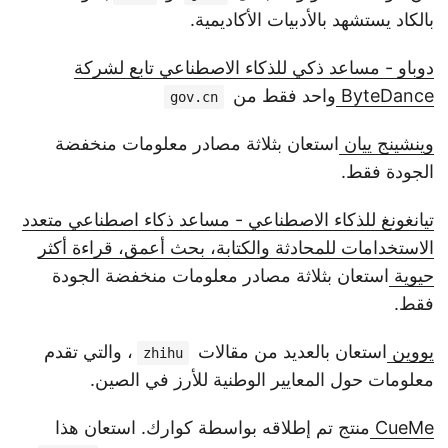
بالكاد يستشهد بالأدبيات الأكاديمية.
دوباو - مساعد ذكي للذكاء الاصطناعي تابع لشركة
ByteDance
واحد فقط من
gov.cn
وينشينج ييان
استعان بثلاثة مصادر معلومات منخفضة
الجودة فقط.
تيانغونغ للذكاء الاصطناعي - مساعد ذكاء اصطناعي متعدد
الاستخدامات للمحادثة والكتابة، بحث أعمق، قراءة أكثر
حيوية
استعان بثلاثة مصادر معلومات منخفضة الجودة
فقط.
يووين
استعان بالعديد من مقالات
، والتي تقدم
zhihu
معلومات حول المعايير الوطنية للأرز في الصين.
CueMe
منتج تم إطلاقه بواسطة كوارك. استعان هذا