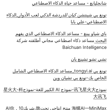
شانجليانغ - مساعد حياة الذكاء الاصطناعي
تونغ يي شينتشن
كيان للدردشة الذكي
لعب الأدوار_الذكاء
الاصطناعي-علي بابا
باي شياو يينغ - مساعد الذكاء الاصطناعي الذي يفهم
البحث
مساعد ذكاء اصطناعي مجاني أطلقته شركة
Baichuan Intelligence
تشي تشو تشينغ يان
تونغ يي tongyi.ai_مساعد الذكاء الاصطناعي الشامل
الخاص بك-تونغ يي تشيان وين
نموذج讯飞星火大-نموذج AI الكبير للغة-نموذج星火大-科
大讯飞
海螺AI—MiniMax منتج إنتاجي تحت旗،شريكAI你，10