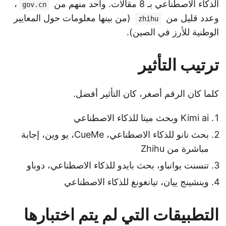
الذكاء الاصطناعي بـ 8 مقالات. واحد منهم من
،
gov.cn
وعدد قليل من
(من بينها معلومات حول المعايير
zhihu
الوطنية للأرز في الصين).
ترتيب التأثير
كلما كان الرقم أصغر، كان التأثير أفضل.
Kimi ai وبحث ميتا للذكاء الاصطناعي
بحث نانو للذكاء الاصطناعي، CueMe، يو وين، إجابة
مباشرة من Zhihu
تنسنت يوانباو، بحث بايدو للذكاء الاصطناعي، دوباو
وينشينج ييان، تيانغونغ للذكاء الاصطناعي
التطبيقات التي لم يتم اختبارها