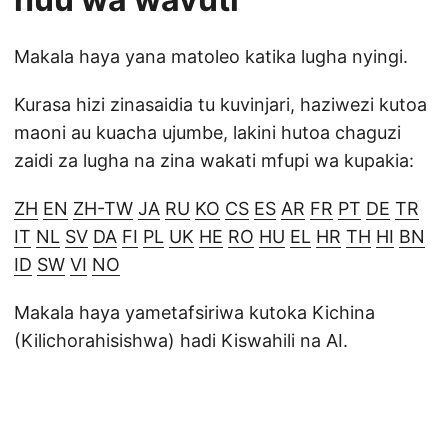
Makala haya yana matoleo katika lugha nyingi.
Kurasa hizi zinasaidia tu kuvinjari, haziwezi kutoa
maoni au kuacha ujumbe, lakini hutoa chaguzi
zaidi za lugha na zina wakati mfupi wa kupakia:
ZH
EN
ZH-TW
JA
RU
KO
CS
ES
AR
FR
PT
DE
TR
IT
NL
SV
DA
FI
PL
UK
HE
RO
HU
EL
HR
TH
HI
BN
ID
SW
VI
NO
Makala haya yametafsiriwa kutoka Kichina
(Kilichorahisishwa) hadi Kiswahili na AI.