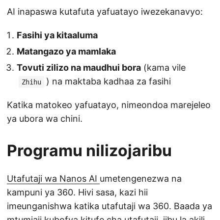
AI inapaswa kutafuta yafuatayo iwezekanavyo:
Fasihi ya kitaaluma
Matangazo ya mamlaka
Tovuti zilizo na maudhui bora
(kama vile
) na maktaba kadhaa za fasihi
Zhihu
Katika matokeo yafuatayo, nimeondoa marejeleo
ya ubora wa chini.
Programu nilizojaribu
Utafutaji wa Nanos AI
umetengenezwa na
kampuni ya 360. Hivi sasa, kazi hii
imeunganishwa katika utafutaji wa 360. Baada ya
mtumiaji kubofya kitufe cha utafutaji, jibu la akili