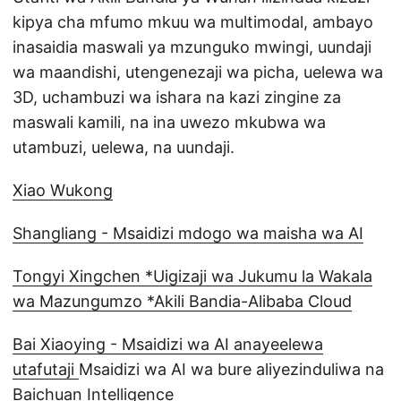
kipya cha mfumo mkuu wa multimodal, ambayo
inasaidia maswali ya mzunguko mwingi, uundaji
wa maandishi, utengenezaji wa picha, uelewa wa
3D, uchambuzi wa ishara na kazi zingine za
maswali kamili, na ina uwezo mkubwa wa
utambuzi, uelewa, na uundaji.
Xiao Wukong
Shangliang - Msaidizi mdogo wa maisha wa AI
Tongyi Xingchen *Uigizaji wa Jukumu la Wakala
wa Mazungumzo *Akili Bandia-Alibaba Cloud
Bai Xiaoying - Msaidizi wa AI anayeelewa
utafutaji
Msaidizi wa AI wa bure aliyezinduliwa na
Baichuan Intelligence