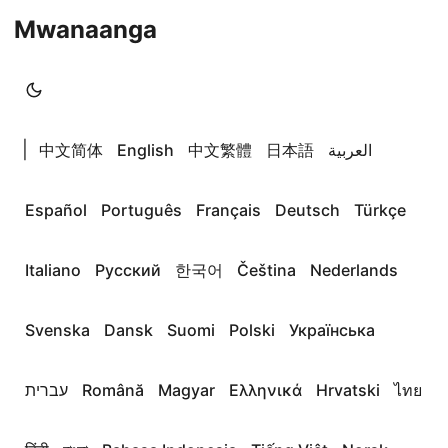
Mwanaanga
|
中文简体
English
中文繁體
日本語
العربية
Español
Português
Français
Deutsch
Türkçe
Italiano
Русский
한국어
Čeština
Nederlands
Svenska
Dansk
Suomi
Polski
Українська
עברית
Română
Magyar
Ελληνικά
Hrvatski
ไทย