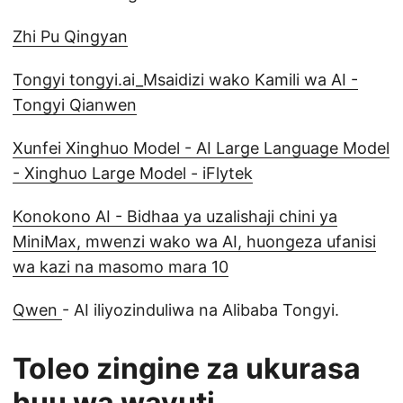
Zhi Pu Qingyan
Tongyi tongyi.ai_Msaidizi wako Kamili wa AI -
Tongyi Qianwen
Xunfei Xinghuo Model - AI Large Language Model
- Xinghuo Large Model - iFlytek
Konokono AI - Bidhaa ya uzalishaji chini ya
MiniMax, mwenzi wako wa AI, huongeza ufanisi
wa kazi na masomo mara 10
Qwen
- AI iliyozinduliwa na Alibaba Tongyi.
Toleo zingine za ukurasa
huu wa wavuti