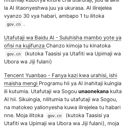
la AI litaonyeshwa juu ya ukurasa. AI ilirejelea
vyanzo 30 vya habari, ambapo 1 tu ilitoka
.
gov.cn
Utafutaji wa Baidu AI - Suluhisha mambo yote ya
ofisi na kujifunza
Chanzo kimoja tu kinatoka
(kutoka Taasisi ya Utafiti wa Upimaji wa
gov.cn
Ubora wa Jiji fulani)
Tencent Yuanbao - Fanya kazi kwa urahisi, ishi
maisha mengi
Programu hii ya AI inahitaji kuingia
ili kutumia. Utafutaji wa Sogou
unaonekana
kuita
AI hii. Sikuingia, nilitumia tu utafutaji wa Sogou,
na matokeo yalionyesha kuwa ilirejelea tu habari
nne. Moja ilitoka
(kutoka Taasisi ya
gov.cn
Utafiti wa Upimaji wa Ubora wa Jiji fulani), moja