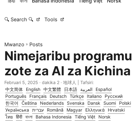
हिंदी
বাংলা
Bahasa Indonesia
Tiếng Việt
Norsk
🔍 Search 🔍
Tools
Mwanzo
»
Posts
Nimejaribu programu
zote za AI za Kichina
Februari 5, 2025
· dakika 2 · 地球人 | Tafsiri:
中文简体
English
中文繁體
日本語
العربية
Español
Português
Français
Deutsch
Türkçe
Italiano
Русский
한국어
Čeština
Nederlands
Svenska
Dansk
Suomi
Polski
Українська
עברית
Română
Magyar
Ελληνικά
Hrvatski
ไทย
हिंदी
বাংলা
Bahasa Indonesia
Tiếng Việt
Norsk