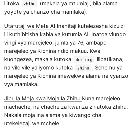
ilitoka
(makala ya mtumiaji, bila alama
zhihu
yoyote ya chanzo cha mamlaka).
Utafutaji wa Meta AI
Inahitaji kutelezesha kizuizi
ili kuthibitisha kabla ya kutumia AI. Inatoa viungo
vingi vya marejeleo, jumla ya 76, ambapo
marejeleo ya Kichina ndio makuu. Kwa
kuongezea, makala kutoka
ilipatikana,
doi.org
na vile vile yaliyomo kutoka
. Sehemu ya
zhihu
marejeleo ya Kichina imewekwa alama na vyanzo
vya mamlaka.
Jibu la Moja kwa Moja la Zhihu
Kuna marejeleo
machache, na chache za kwanza zinatoka Zhihu.
Nakala moja ina alama ya kiwango cha
utekelezaji wa mchele.