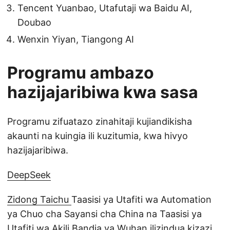
Tencent Yuanbao, Utafutaji wa Baidu AI,
Doubao
Wenxin Yiyan, Tiangong AI
Programu ambazo
hazijajaribiwa kwa sasa
Programu zifuatazo zinahitaji kujiandikisha
akaunti na kuingia ili kuzitumia, kwa hivyo
hazijajaribiwa.
DeepSeek
Zidong Taichu
Taasisi ya Utafiti wa Automation
ya Chuo cha Sayansi cha China na Taasisi ya
Utafiti wa Akili Bandia ya Wuhan ilizindua kizazi