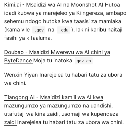
Kimi.ai - Msaidizi wa AI na Moonshot AI
Hutoa
idadi kubwa ya marejeleo ya Kiingereza, ambapo
sehemu ndogo hutoka kwa taasisi za mamlaka
(kama vile
na
), lakini karibu haitaji
.gov
.edu
fasihi ya kitaaluma.
Doubao - Msaidizi Mwerevu wa AI chini ya
ByteDance
Moja tu inatoka
gov.cn
Wenxin Yiyan
Inarejelea tu habari tatu za ubora
wa chini.
Tiangong AI - Msaidizi kamili wa AI kwa
mazungumzo ya mazungumzo na uandishi,
utafutaji wa kina zaidi, usomaji wa kupendeza
zaidi
Inarejelea tu habari tatu za ubora wa chini.