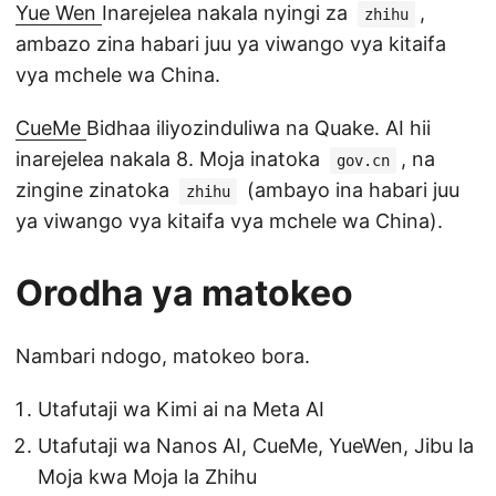
Yue Wen
Inarejelea nakala nyingi za
,
zhihu
ambazo zina habari juu ya viwango vya kitaifa
vya mchele wa China.
CueMe
Bidhaa iliyozinduliwa na Quake. AI hii
inarejelea nakala 8. Moja inatoka
, na
gov.cn
zingine zinatoka
(ambayo ina habari juu
zhihu
ya viwango vya kitaifa vya mchele wa China).
Orodha ya matokeo
Nambari ndogo, matokeo bora.
Utafutaji wa Kimi ai na Meta AI
Utafutaji wa Nanos AI, CueMe, YueWen, Jibu la
Moja kwa Moja la Zhihu