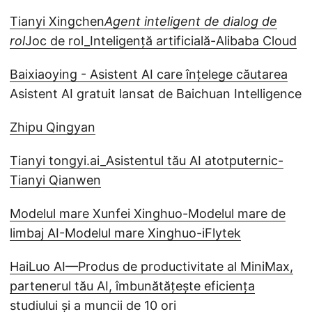
Tianyi Xingchen
Agent inteligent de dialog de
rol
Joc de rol_Inteligență artificială-Alibaba Cloud
Baixiaoying - Asistent AI care înțelege căutarea
Asistent AI gratuit lansat de Baichuan Intelligence
Zhipu Qingyan
Tianyi tongyi.ai_Asistentul tău AI atotputernic-
Tianyi Qianwen
Modelul mare Xunfei Xinghuo-Modelul mare de
limbaj AI-Modelul mare Xinghuo-iFlytek
HaiLuo AI—Produs de productivitate al MiniMax,
partenerul tău AI, îmbunătățește eficiența
studiului și a muncii de 10 ori