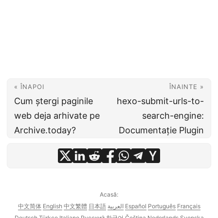
« ÎNAPOI
ÎNAINTE »
Cum ștergi paginile
hexo-submit-urls-to-
web deja arhivate pe
search-engine:
Archive.today?
Documentație Plugin
Acasă:
中文简体
English
中文繁體
日本語
العربية
Español
Português
Français
Deutsch
Türkçe
Italiano
Русский
한국어
Čeština
Nederlands
Svenska