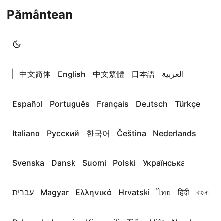
Pământean
|
中文简体
English
中文繁體
日本語
العربية
Español
Português
Français
Deutsch
Türkçe
Italiano
Русский
한국어
Čeština
Nederlands
Svenska
Dansk
Suomi
Polski
Українська
עברית
Magyar
Ελληνικά
Hrvatski
ไทย
हिंदी
বাংলা