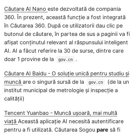
Căutare AI Nano
este dezvoltată de compania
360. În prezent, această funcție a fost integrată
în Căutarea 360. După ce utilizatorii dau clic pe
butonul de căutare, în partea de sus a paginii va fi
afișat conținutul relevant al răspunsului inteligent
AI. AI a făcut referire la 30 de surse, dintre care
doar 1 provine de la
.
gov.cn
Căutare AI Baidu - O soluție unică pentru studiu și
muncă
are o singură sursă de la
(de la un
gov.cn
institut municipal de metrologie și inspecție a
calității)
Tencent Yuanbao - Muncă ușoară, mai multă
viață
Această aplicație AI necesită autentificare
pentru a fi utilizată. Căutarea Sogou
pare
să fi