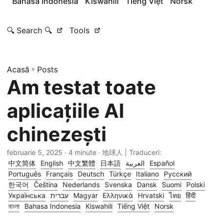
Bahasa Indonesia
Kiswahili
Tiếng Việt
Norsk
🔍 Search 🔍
Tools
Acasă
»
Posts
Am testat toate
aplicațiile AI
chinezești
februarie 5, 2025
· 4 minute · 地球人 | Traduceri:
中文简体
English
中文繁體
日本語
العربية
Español
Português
Français
Deutsch
Türkçe
Italiano
Русский
한국어
Čeština
Nederlands
Svenska
Dansk
Suomi
Polski
Українська
עברית
Magyar
Ελληνικά
Hrvatski
ไทย
हिंदी
বাংলা
Bahasa Indonesia
Kiswahili
Tiếng Việt
Norsk