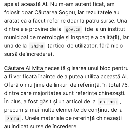
apelat această AI. Nu m-am autentificat, am
folosit doar Căutarea Sogou, iar rezultatele au
arătat că a făcut referire doar la patru surse. Una
dintre ele provine de la
(de la un institut
gov.cn
municipal de metrologie și inspecție a calității), iar
una de la
(articol de utilizator, fără nicio
zhihu
sursă de încredere).
Căutare AI Mita
necesită glisarea unui bloc pentru
a fi verificată înainte de a putea utiliza această AI.
Oferă o mulțime de linkuri de referință, în total 76,
dintre care majoritatea sunt referințe chinezești.
În plus, a fost găsit și un articol de la
,
doi.org
precum și mai multe elemente de conținut de la
. Unele materiale de referință chinezești
zhihu
au indicat surse de încredere.