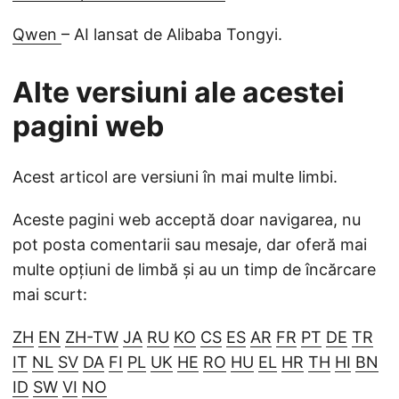
Qwen
– AI lansat de Alibaba Tongyi.
Alte versiuni ale acestei
pagini web
Acest articol are versiuni în mai multe limbi.
Aceste pagini web acceptă doar navigarea, nu
pot posta comentarii sau mesaje, dar oferă mai
multe opțiuni de limbă și au un timp de încărcare
mai scurt:
ZH
EN
ZH-TW
JA
RU
KO
CS
ES
AR
FR
PT
DE
TR
IT
NL
SV
DA
FI
PL
UK
HE
RO
HU
EL
HR
TH
HI
BN
ID
SW
VI
NO